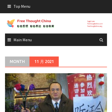
Skip
Top Menu
to
content
Main Menu
MONTH
11 月 2021