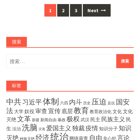
Posts
1
2
3
Next
navigation
搜索
搜
索：
标签
体制
压迫
中共
国安
内斗
习近平
六四
历史
反抗
教育
法
宣传
审查
底层
奴役
文化
大学
文化
教育政治化
文革
极权
民族主义
灭绝
民主
民
武汉
新闻自由
暴政
新疆
洗脑
独裁
疫情
知识
爱国主义
生
知识分子
法治
灾害
统治
经济
灭绝
自由
言论
网络审查
良心犯
种族灭绝