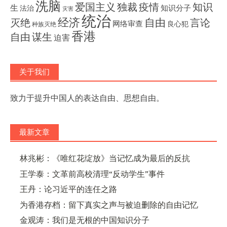
洗脑
独裁
疫情
知识
爱国主义
生
知识分子
法治
灾害
统治
经济
灭绝
自由
言论
网络审查
良心犯
种族灭绝
香港
自由
谋生
迫害
关于我们
致力于提升中国人的表达自由、思想自由。
最新文章
林兆彬：《唯红花绽放》当记忆成为最后的反抗
王学泰：文革前高校清理“反动学生”事件
王丹：论习近平的连任之路
为香港存档：留下真实之声与被迫删除的自由记忆
金观涛：我们是无根的中国知识分子