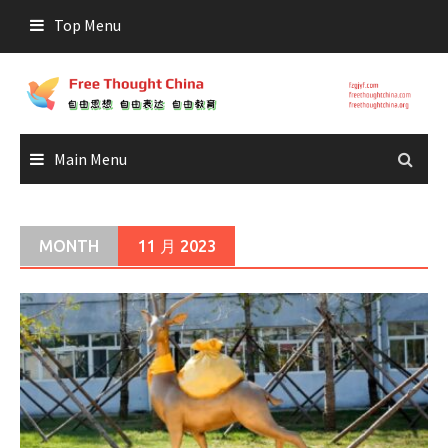
Skip
Top Menu
to
content
Main Menu
MONTH
11 月 2023