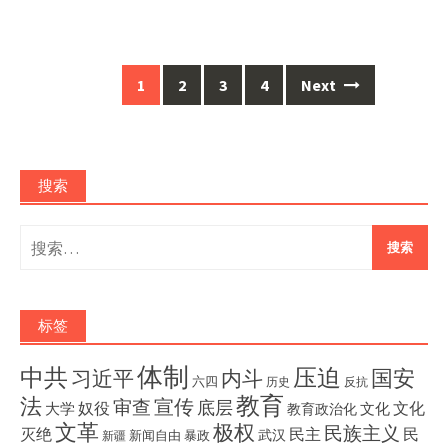
Posts
1
2
3
4
Next
navigation
搜索
搜
索：
标签
体制
压迫
中共
国安
内斗
习近平
六四
历史
反抗
教育
法
宣传
审查
底层
奴役
文化
大学
文化
教育政治化
文革
极权
民族主义
灭绝
民主
民
武汉
新闻自由
暴政
新疆