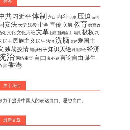
标签
体制
压迫
中共
内斗
习近平
六四
历史
反抗
教育
国安法
宣传
审查
底层
奴役
大学
教育政
文革
极权
文化灭绝
文化
治化
武
新闻自由
暴政
新疆
洗脑
民族主义
爱国主
民主
民生
汉
法治
灾害
经济
独裁
疫情
知识灭绝
义
知识分子
种族灭绝
统治
自由
言论自由
谋生
网络审查
良心犯
香港
迫害
关于我们
致力于提升中国人的表达自由、思想自由。
最新文章