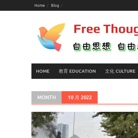
Skip
Home
Blog
to
content
HOME
教育 EDUCATION
文化 CULTURE
MONTH
10 月 2022