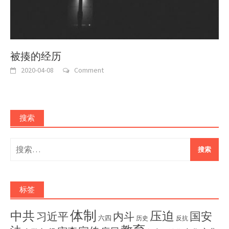
被揍的经历
2020-04-08
Comment
搜索
搜
索：
标签
体制
压迫
中共
国安
内斗
习近平
六四
历史
反抗