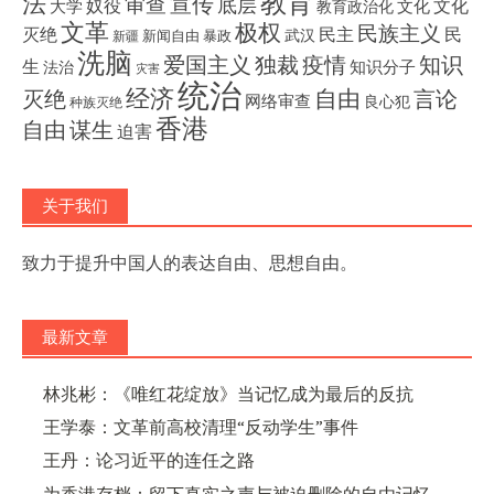
教育
法
宣传
审查
底层
奴役
文化
大学
文化
教育政治化
文革
极权
民族主义
灭绝
民主
民
武汉
新闻自由
暴政
新疆
洗脑
独裁
疫情
知识
爱国主义
生
知识分子
法治
灾害
统治
经济
灭绝
自由
言论
网络审查
良心犯
种族灭绝
香港
自由
谋生
迫害
关于我们
致力于提升中国人的表达自由、思想自由。
最新文章
林兆彬：《唯红花绽放》当记忆成为最后的反抗
王学泰：文革前高校清理“反动学生”事件
王丹：论习近平的连任之路
为香港存档：留下真实之声与被迫删除的自由记忆