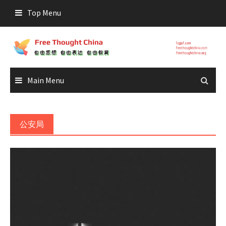
Skip
Top Menu
to
content
Main Menu
公安局