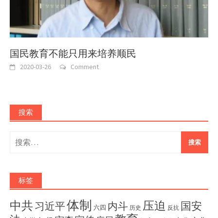
国民教育不能只用来培养顺民
2020-03-26
Comment
搜索
搜
索：
标签
体制
压迫
中共
国安
内斗
习近平
六四
历史
反抗