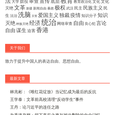
教育
法
宣传
审查
底层
奴役
文化
大学
文化
教育政治化
文革
极权
民族主义
灭绝
民主
民
武汉
新闻自由
暴政
新疆
洗脑
独裁
疫情
知识
爱国主义
生
知识分子
法治
灾害
统治
经济
灭绝
自由
言论
网络审查
良心犯
种族灭绝
香港
自由
谋生
迫害
关于我们
致力于提升中国人的表达自由、思想自由。
最新文章
林兆彬：《唯红花绽放》当记忆成为最后的反抗
王学泰：文革前高校清理“反动学生”事件
王丹：论习近平的连任之路
为香港存档：留下真实之声与被迫删除的自由记忆