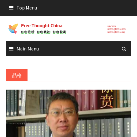
Skip
Top Menu
to
content
Main Menu
品格