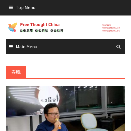
Skip
Top Menu
to
content
Main Menu
春晚