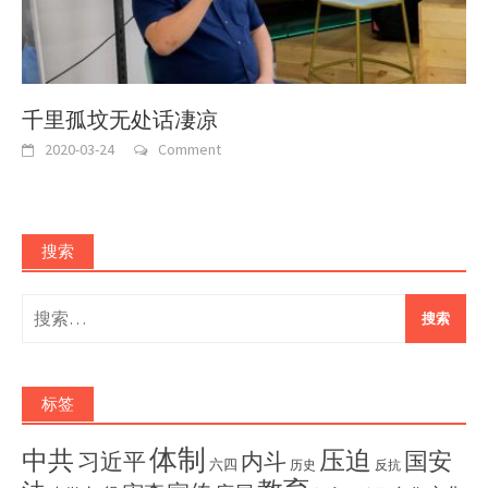
千里孤坟无处话凄凉
2020-03-24
Comment
搜索
搜
索：
标签
体制
压迫
中共
国安
内斗
习近平
六四
历史
反抗