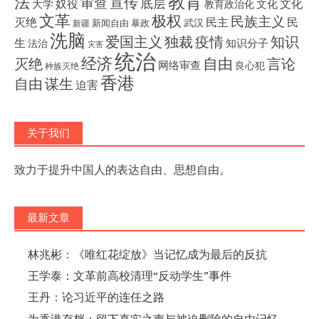
教育
法
宣传
审查
底层
奴役
文化
大学
文化
教育政治化
文革
极权
民族主义
灭绝
民主
民
武汉
新闻自由
暴政
新疆
洗脑
独裁
疫情
知识
爱国主义
生
知识分子
法治
灾害
统治
经济
灭绝
自由
言论
网络审查
良心犯
种族灭绝
香港
自由
谋生
迫害
关于我们
致力于提升中国人的表达自由、思想自由。
最新文章
林兆彬：《唯红花绽放》当记忆成为最后的反抗
王学泰：文革前高校清理“反动学生”事件
王丹：论习近平的连任之路
为香港存档：留下真实之声与被迫删除的自由记忆