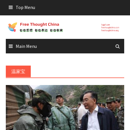
Skip
Top Menu
to
content
Main Menu
温家宝