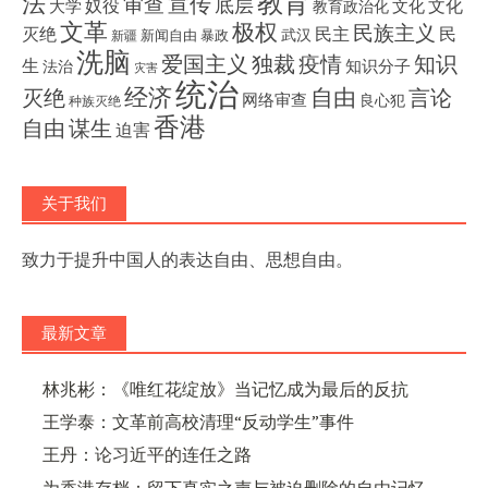
教育
法
宣传
审查
底层
奴役
文化
大学
文化
教育政治化
文革
极权
民族主义
灭绝
民主
民
武汉
新闻自由
暴政
新疆
洗脑
独裁
疫情
知识
爱国主义
生
知识分子
法治
灾害
统治
经济
灭绝
自由
言论
网络审查
良心犯
种族灭绝
香港
自由
谋生
迫害
关于我们
致力于提升中国人的表达自由、思想自由。
最新文章
林兆彬：《唯红花绽放》当记忆成为最后的反抗
王学泰：文革前高校清理“反动学生”事件
王丹：论习近平的连任之路
为香港存档：留下真实之声与被迫删除的自由记忆