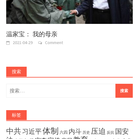
温家宝： 我的母亲
2021-04-29
Comment
搜索
搜
索：
标签
体制
压迫
中共
国安
内斗
习近平
六四
历史
反抗