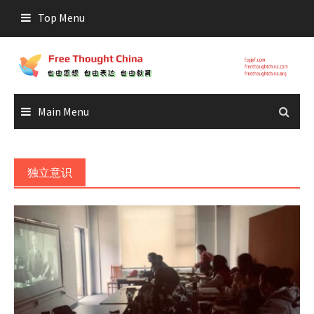
Skip
Top Menu
to
content
Main Menu
独立意识