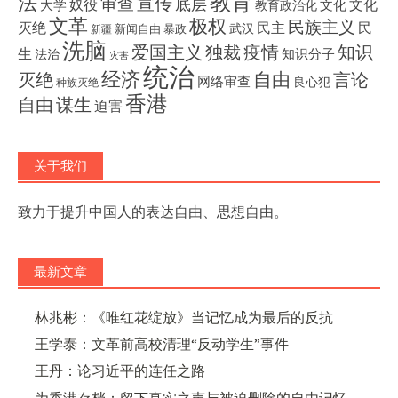
教育
法
宣传
审查
底层
奴役
文化
大学
文化
教育政治化
文革
极权
民族主义
灭绝
民主
民
武汉
新闻自由
暴政
新疆
洗脑
独裁
疫情
知识
爱国主义
生
知识分子
法治
灾害
统治
经济
灭绝
自由
言论
网络审查
良心犯
种族灭绝
香港
自由
谋生
迫害
关于我们
致力于提升中国人的表达自由、思想自由。
最新文章
林兆彬：《唯红花绽放》当记忆成为最后的反抗
王学泰：文革前高校清理“反动学生”事件
王丹：论习近平的连任之路
为香港存档：留下真实之声与被迫删除的自由记忆