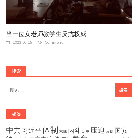
当一位女老师教学生反抗权威
2023-05-15
Comment
搜索
搜
索：
标签
体制
压迫
中共
国安
内斗
习近平
六四
历史
反抗