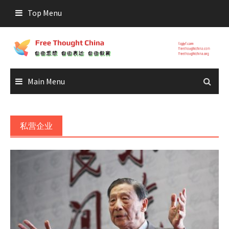
Skip
Top Menu
to
content
Main Menu
私营企业