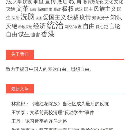
教育
法
宣传
审查
底层
奴役
文化
大学
文化
教育政治化
文革
极权
民族主义
灭绝
民主
民
武汉
新闻自由
暴政
新疆
洗脑
独裁
疫情
知识
爱国主义
生
知识分子
法治
灾害
统治
经济
灭绝
自由
言论
网络审查
良心犯
种族灭绝
香港
自由
谋生
迫害
关于我们
致力于提升中国人的表达自由、思想自由。
最新文章
林兆彬：《唯红花绽放》当记忆成为最后的反抗
王学泰：文革前高校清理“反动学生”事件
王丹：论习近平的连任之路
为香港存档：留下真实之声与被迫删除的自由记忆