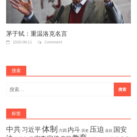
茅于轼：重温洛克名言
2020-06-11
Comment
搜索
搜
索：
标签
体制
压迫
中共
国安
内斗
习近平
六四
历史
反抗