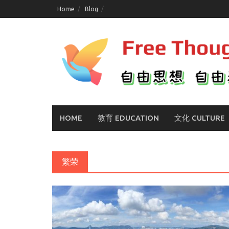
Skip
Home
Blog
to
content
HOME
教育 EDUCATION
文化 CULTURE
繁荣