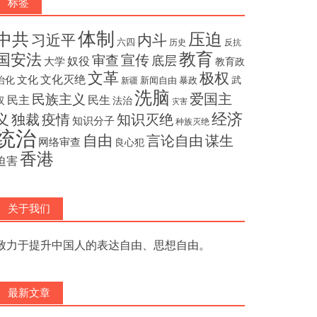
标签
体制
压迫
中共
内斗
习近平
六四
历史
反抗
教育
国安法
宣传
审查
底层
奴役
大学
教育政
文革
极权
文化灭绝
文化
治化
武
新闻自由
暴政
新疆
洗脑
民族主义
爱国主
民主
民生
汉
法治
灾害
经济
独裁
疫情
知识灭绝
义
知识分子
种族灭绝
统治
自由
言论自由
谋生
网络审查
良心犯
香港
迫害
关于我们
致力于提升中国人的表达自由、思想自由。
最新文章