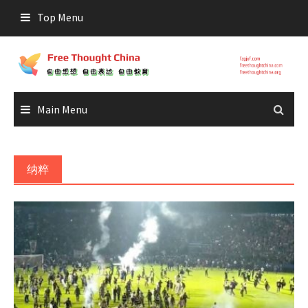
Skip
Top Menu
to
content
Main Menu
纳粹