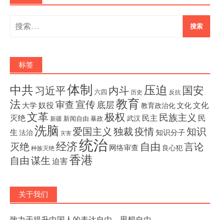
搜
索：
标签
体制
压迫
中共
国安
内斗
习近平
六四
历史
反抗
教育
法
宣传
审查
底层
奴役
文化
大学
文化
教育政治化
文革
极权
民族主义
灭绝
民主
民
武汉
新闻自由
暴政
新疆
洗脑
独裁
疫情
知识
爱国主义
生
知识分子
法治
灾害
统治
经济
灭绝
自由
言论
网络审查
良心犯
种族灭绝
香港
自由
谋生
迫害
关于我们
致力于提升中国人的表达自由、思想自由。