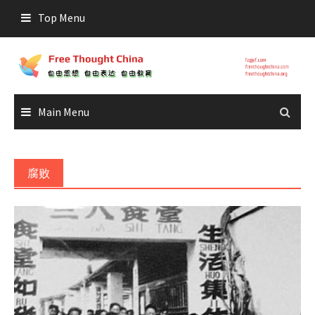
Skip
Top Menu
to
content
Main Menu
腐败