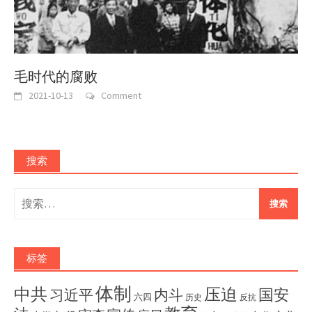
毛时代的腐败
2021-10-13
Comment
搜索
搜
索：
标签
体制
压迫
中共
国安
内斗
习近平
六四
历史
反抗