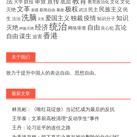
教育
法
宣传
审查
底层
奴役
文化
大学
文化
教育政治化
文革
极权
民族主义
灭绝
民主
民
武汉
新闻自由
暴政
新疆
洗脑
独裁
疫情
知识
爱国主义
生
知识分子
法治
灾害
统治
经济
灭绝
自由
言论
网络审查
良心犯
种族灭绝
香港
自由
谋生
迫害
关于我们
致力于提升中国人的表达自由、思想自由。
最新文章
林兆彬：《唯红花绽放》当记忆成为最后的反抗
王学泰：文革前高校清理“反动学生”事件
王丹：论习近平的连任之路
为香港存档：留下真实之声与被迫删除的自由记忆