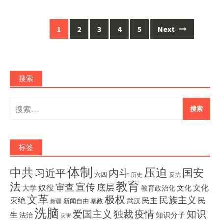
Posts
1
2
3
4
5
Next
navigation
搜索
搜
索：
标签
体制
压迫
中共
国安
内斗
习近平
六四
历史
反抗
教育
法
宣传
审查
底层
奴役
文化
大学
文化
教育政治化
文革
极权
民族主义
灭绝
民主
民
武汉
新闻自由
暴政
新疆
洗脑
独裁
疫情
知识
爱国主义
生
知识分子
法治
灾害