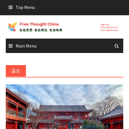
Skip
Top Menu
to
content
Main Menu
谋生