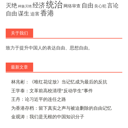
统治
经济
灭绝
自由
言论
网络审查
良心犯
种族灭绝
香港
自由
谋生
迫害
关于我们
致力于提升中国人的表达自由、思想自由。
最新文章
林兆彬：《唯红花绽放》当记忆成为最后的反抗
王学泰：文革前高校清理“反动学生”事件
王丹：论习近平的连任之路
为香港存档：留下真实之声与被迫删除的自由记忆
金观涛：我们是无根的中国知识分子