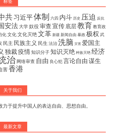
标签
体制
压迫
中共
内斗
习近平
六四
历史
反抗
教育
国安法
宣传
审查
底层
奴役
大学
教育政
文革
极权
文化灭绝
文化
治化
武
新闻自由
暴政
新疆
洗脑
民族主义
爱国主
民主
民生
汉
法治
灾害
经济
独裁
疫情
知识灭绝
义
知识分子
种族灭绝
统治
自由
言论自由
谋生
网络审查
良心犯
香港
迫害
关于我们
致力于提升中国人的表达自由、思想自由。
最新文章