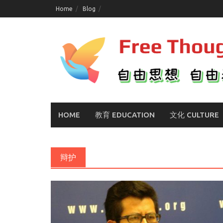
Skip
Home
Blog
to
content
HOME
教育 EDUCATION
文化 CULTURE
辩护