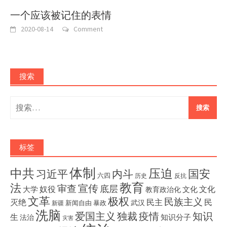
一个应该被记住的表情
2020-08-14
Comment
搜索
搜
索：
标签
体制
压迫
中共
国安
内斗
习近平
六四
历史
反抗
教育
法
宣传
审查
底层
奴役
文化
大学
文化
教育政治化
文革
极权
民族主义
灭绝
民主
民
武汉
新闻自由
暴政
新疆
洗脑
独裁
疫情
知识
爱国主义
生
知识分子
法治
灾害