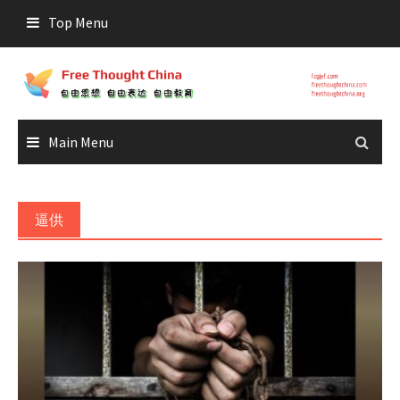
Skip
Top Menu
to
content
Main Menu
逼供