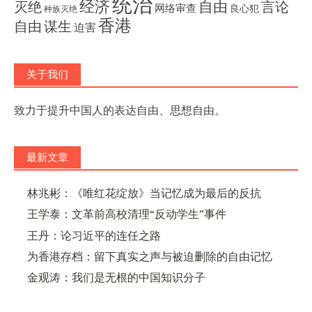
统治
经济
灭绝
自由
言论
网络审查
良心犯
种族灭绝
香港
自由
谋生
迫害
关于我们
致力于提升中国人的表达自由、思想自由。
最新文章
林兆彬：《唯红花绽放》当记忆成为最后的反抗
王学泰：文革前高校清理“反动学生”事件
王丹：论习近平的连任之路
为香港存档：留下真实之声与被迫删除的自由记忆
金观涛：我们是无根的中国知识分子