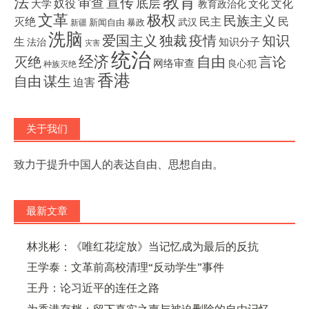
教育
法
宣传
审查
底层
奴役
文化
大学
文化
教育政治化
文革
极权
民族主义
灭绝
民主
民
武汉
新闻自由
暴政
新疆
洗脑
独裁
疫情
知识
爱国主义
生
知识分子
法治
灾害
统治
经济
灭绝
自由
言论
网络审查
良心犯
种族灭绝
香港
自由
谋生
迫害
关于我们
致力于提升中国人的表达自由、思想自由。
最新文章
林兆彬：《唯红花绽放》当记忆成为最后的反抗
王学泰：文革前高校清理“反动学生”事件
王丹：论习近平的连任之路
为香港存档：留下真实之声与被迫删除的自由记忆