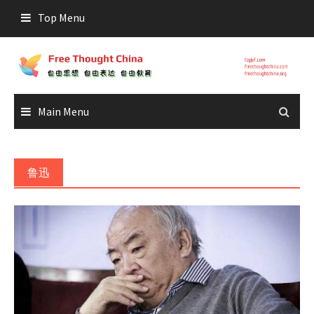
Skip
Top Menu
to
content
Main Menu
鲁迅