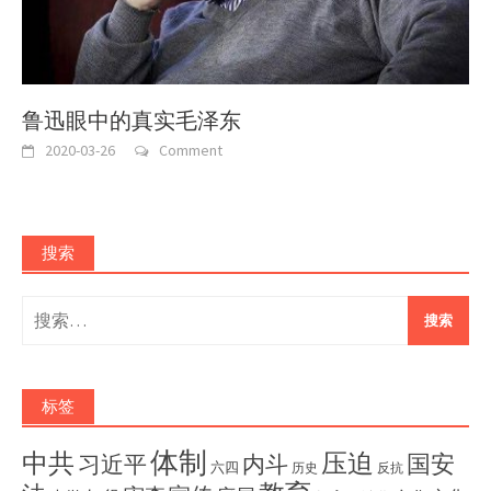
鲁迅眼中的真实毛泽东
2020-03-26
Comment
搜索
搜
索：
标签
体制
压迫
中共
国安
内斗
习近平
六四
历史
反抗