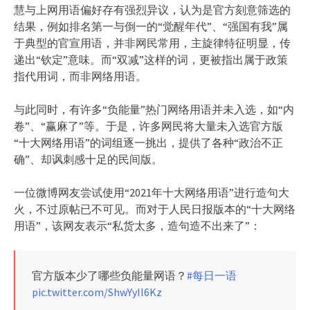
慧与上网用语偏好存有强烈异议，认为是官方刻意筛选的
结果，例如排名第一与倒一的“觉醒年代”、“强国有我”属
于典型的官宣用语，并非网民常用，主旋律特征明显，传
递出“钦定”意味。而“双减”这样的词，更被指出属于政策
指代用词，而非网络用语。
与此同时，有许多“负能量”热门网络用语并未入选，如“内
卷”、“赢麻了”等。于是，许多网民将大量未入选官方版
“十大网络用语”的词组逐一挑出，提供了各种“政治不正
确”、却讽刺感十足的民间版。
一位微博网友尝试使用“2021年十大网络用语”进行造句大
火，不过原帖已不可见。而对于人民日报版本的“十大网络
用语”，该网友表示“私货太多，造句造不出来了”：
官方版本少了哪些负能量网语？
#每日一语
pic.twitter.com/ShwYyIl6Kz