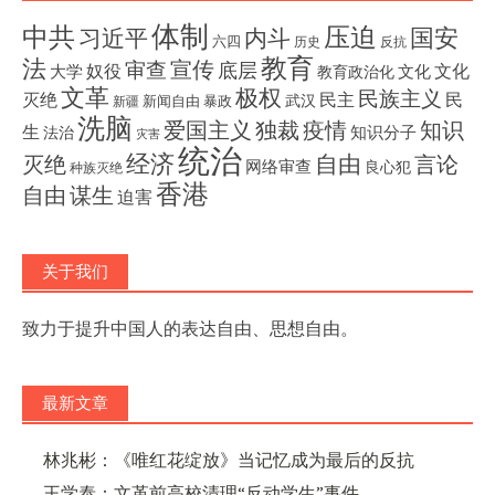
体制
压迫
中共
国安
内斗
习近平
六四
历史
反抗
教育
法
宣传
审查
底层
奴役
文化
大学
文化
教育政治化
文革
极权
民族主义
灭绝
民主
民
武汉
新闻自由
暴政
新疆
洗脑
独裁
疫情
知识
爱国主义
生
知识分子
法治
灾害
统治
经济
灭绝
自由
言论
网络审查
良心犯
种族灭绝
香港
自由
谋生
迫害
关于我们
致力于提升中国人的表达自由、思想自由。
最新文章
林兆彬：《唯红花绽放》当记忆成为最后的反抗
王学泰：文革前高校清理“反动学生”事件