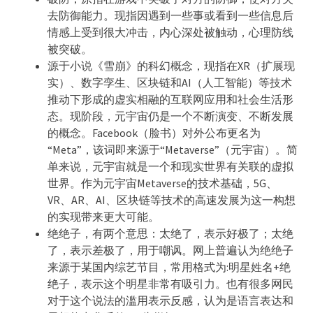
去防御能力。现指因遇到一些事或看到一些信息后
情感上受到很大冲击，内心深处被触动，心理防线
被突破。
源于小说《雪崩》的科幻概念，现指在XR（扩展现
实）、数字孪生、区块链和AI（人工智能）等技术
推动下形成的虚实相融的互联网应用和社会生活形
态。现阶段，元宇宙仍是一个不断演变、不断发展
的概念。Facebook（脸书）对外公布更名为
“Meta”，该词即来源于“Metaverse”（元宇宙）。简
单来说，元宇宙就是一个和现实世界有关联的虚拟
世界。作为元宇宙Metaverse的技术基础，5G、
VR、AR、AI、区块链等技术的高速发展为这一构想
的实现带来更大可能。
绝绝子，有两个意思：太绝了，表示好极了；太绝
了，表示差极了，用于嘲讽。网上普遍认为绝绝子
来源于某国内综艺节目，常用格式为:明星姓名+绝
绝子，表示这个明星非常有吸引力。也有很多网民
对于这个说法的滥用表示反感，认为是语言表达和