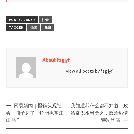
POSTED UNDER
社会
TAGGED
强国
赢麻
About fzgjyf
View all posts by fzgjyf
→
Post
网易新闻｜慢镜头观社
我知道我什么都不知道｜政
navigation
会：脑子坏了，还能执掌江
治常识相当匮乏，政治热情
山吗？
特别饱满