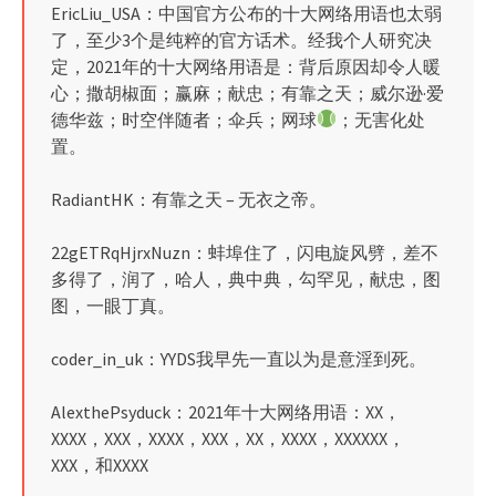
EricLiu_USA：中国官方公布的十大网络用语也太弱
了，至少3个是纯粹的官方话术。经我个人研究决
定，2021年的十大网络用语是：背后原因却令人暖
心；撒胡椒面；赢麻；献忠；有靠之天；威尔逊·爱
德华兹；时空伴随者；伞兵；网球
；无害化处
置。
RadiantHK：有靠之天 – 无衣之帝。
22gETRqHjrxNuzn：蚌埠住了，闪电旋风劈，差不
多得了，润了，哈人，典中典，勾罕见，献忠，图
图，一眼丁真。
coder_in_uk：YYDS我早先一直以为是意淫到死。
AlexthePsyduck：2021年十大网络用语：XX，
XXXX，XXX，XXXX，XXX，XX，XXXX，XXXXXX，
XXX，和XXXX