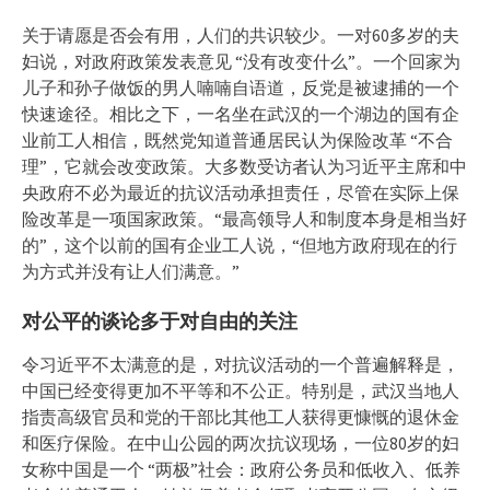
关于请愿是否会有用，人们的共识较少。一对60多岁的夫
妇说，对政府政策发表意见 “没有改变什么”。一个回家为
儿子和孙子做饭的男人喃喃自语道，反党是被逮捕的一个
快速途径。相比之下，一名坐在武汉的一个湖边的国有企
业前工人相信，既然党知道普通居民认为保险改革 “不合
理”，它就会改变政策。大多数受访者认为习近平主席和中
央政府不必为最近的抗议活动承担责任，尽管在实际上保
险改革是一项国家政策。“最高领导人和制度本身是相当好
的”，这个以前的国有企业工人说，“但地方政府现在的行
为方式并没有让人们满意。”
对公平的谈论多于对自由的关注
令习近平不太满意的是，对抗议活动的一个普遍解释是，
中国已经变得更加不平等和不公正。特别是，武汉当地人
指责高级官员和党的干部比其他工人获得更慷慨的退休金
和医疗保险。在中山公园的两次抗议现场，一位80岁的妇
女称中国是一个 “两极”社会：政府公务员和低收入、低养