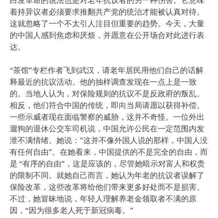
着持异议者必须要求推翻共产党的统治才能被认真对待。
这就忽略了一个不太引人注目但重要的趋势。今天，大量
的中国人感到焦虑和厌烦，并愿意在公开场合对此进行表
达。
“茶馆”专栏作者飞到武汉，请老年居民用他们自己的话解
释最近的抗议活动。他的抽样调查发现在一点上是一致
的。当地人认为，对保险规则的抗议不是反政府的叛乱。
相反，他们符合中国的传统，即向当局请愿以获得补偿。
一些示威者现在面临警察的威胁，这并不奇怪。一位外出
遛狗的退休公交车司机说，中国允许公民在一定范围内发
泄不满情绪。她说：”这并不像外国人说的那样，中国人没
有任何自由”。在她看来，中国提供的不是完全的自由，而
是 “有序的自由”，这是应该的，尽管她暗示对富人和权贵
的限制不同。就她自己而言，她认为年老的抗议者误解了
保险改革，这些改革将给他们带来更多好处而不是损害。
不过，她冒昧地说，年轻人理解养老金领取者不满的原
因，“因为很多老人死于新冠病毒。”