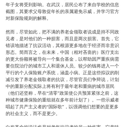
年子女将受到影响。在武汉，居民公布了来自学校的信息
截图，其要求父母敦促年长的亲属避免示威，并学习官方
对新保险规则的解释。
然而，尽管如此，把不满的养老金领取者说成是持不同政
见者，是对他们的一种损害，而且是两次损害。首先，它
错误地描述了抗议活动，其根源更多地在于经济而非意识
形态。简而言之，在未来，中国（相对吝啬的）医疗支出
的更大份额将被导向一个集合基金，以帮助因严重疾病需
要住院治疗的城市工人和退休人员。较少的钱将进入一个
平行的个人保险账户系统，涵盖小病。正是这些拟议的削
减引发了养老金领取者的抗议，尽管官员们争辩说，计划
中的重新分配实际上将有利于最年老和重病的城市居民
（他们还坚称，早在“清零”政策使公共预算紧张之前，这
种城市健康保险的重组就在多年前计划了）。一些示威者
唱起了共产主义者的“国际歌”，以强调他们想要的是更多
的社会主义，而不是更少。
白发革命的说法也是对老年抗议者的另一种伤害。它意味