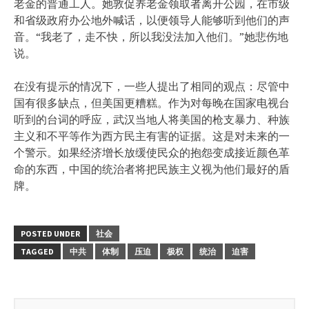
老金的普通工人。她敦促养老金领取者离开公园，在市级
和省级政府办公地外喊话，以便领导人能够听到他们的声
音。“我老了，走不快，所以我没法加入他们。”她悲伤地
说。
在没有提示的情况下，一些人提出了相同的观点：尽管中
国有很多缺点，但美国更糟糕。作为对每晚在国家电视台
听到的台词的呼应，武汉当地人将美国的枪支暴力、种族
主义和不平等作为西方民主有害的证据。这是对未来的一
个警示。如果经济增长放缓使民众的抱怨变成接近颜色革
命的东西，中国的统治者将把民族主义视为他们最好的盾
牌。
POSTED UNDER
社会
TAGGED
中共
体制
压迫
极权
统治
迫害