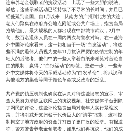
连串养老金领取者的抗议活动，出现了一些大胆的说法。
诚然，这些示威活动已经持续了不寻常的长时间，并且已
经蔓延到全国。自1月以来，从南方的广州到北方的大连，
老人们聚集在政府办公地点附近或公共广场上，指责当局
抢劫他们。最大规模的人群出现在中部城市武汉，2月中
旬，数百名退休人员在一周内两次与警察对峙。在一些海
外中国评论家看来，这一切相当于一场“白发运动”，将这
些不满的退休人员视为去年11月抗议严厉的疫情控制的年
轻人的后继者。他们中的一些人举着白纸来嘲笑对言论自
由的限制，赢得了“白纸运动”的标签。更进一步，一些海
外中文媒体将今天的示威活动称为“白发革命”，将武汉和
其他地方的集会等同于颜色革命或反政府的叛乱。
共产党的镇压机制也确实在认真对待这些愤怒的宣示。审
查人员努力清除互联网上的抗议视频。社交媒体平台删除
了网民的评论，这些评论指责当局对老年人实行紧缩政
策，并将削减开支归咎于代价巨大的“清零”控制，这种控
制掏空了地方政府的资金并打击了更广泛的经济。有报道
称，警方警告养老金领取者，如果他们再抗议，他们的成