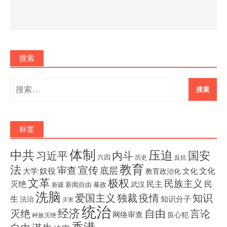
搜索
搜
索：
标签
体制
压迫
中共
国安
内斗
习近平
六四
历史
反抗
教育
法
宣传
审查
底层
奴役
文化
大学
文化
教育政治化
文革
极权
民族主义
灭绝
民主
民
武汉
新闻自由
暴政
新疆
洗脑
独裁
疫情
知识
爱国主义
生
知识分子
法治
灾害
统治
经济
灭绝
自由
言论
网络审查
良心犯
种族灭绝