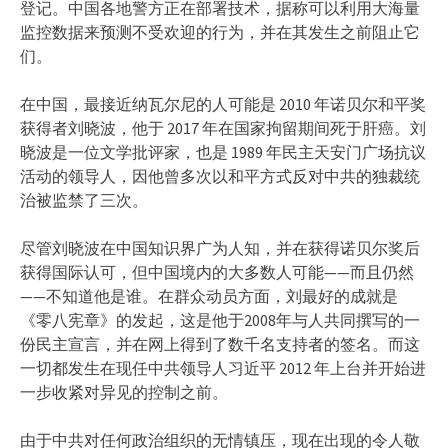
登记。中国各地警方正在部署技术，据称可以利用大海量
监控数据来预测不受欢迎的行为，并在其发生之前阻止它
们。
在中国，最接近纳瓦尔尼的人可能是 2010 年诺贝尔和平奖
获得者刘晓波，他于 2017 年在国家拘留期间死于肝癌。刘
晓波是一位文学批评家，也是 1989 年民主天安门广场抗议
活动的领导人，因他曾多次以和平方式反对中共的独裁统
治被监禁了三次。
尽管刘晓波在中国知识界广为人知，并在获得诺贝尔奖后
获得国际认可，但中国境内的大多数人可能——而且仍然
——不知道他是谁。在群众动员方面，刘最好的成就是
《零八宪章》的发起，这是他于2008年与人共同撰写的一
份民主宣言，并在网上得到了数千名支持者的签名。而这
一切都发生在现任中共领导人习近平 2012 年上台并开始进
一步收紧对异见的控制之前。
由于中共对任何政治组织的无情镇压，现在出现的令人敬