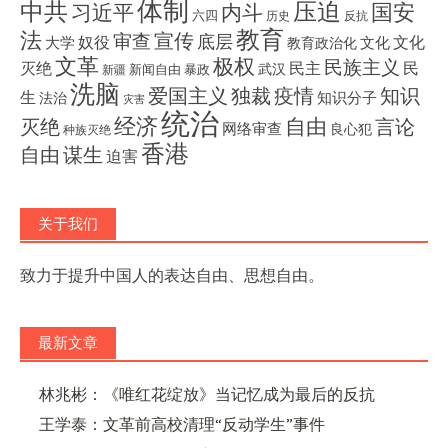
体制
压迫
中共
国安
内斗
习近平
六四
历史
反抗
教育
法
宣传
审查
底层
奴役
文化
大学
文化
教育政治化
文革
极权
民族主义
灭绝
民主
民
武汉
新闻自由
暴政
新疆
洗脑
独裁
疫情
知识
爱国主义
生
知识分子
法治
灾害
统治
经济
灭绝
自由
言论
网络审查
良心犯
种族灭绝
香港
自由
谋生
迫害
关于我们
致力于提升中国人的表达自由、思想自由。
最新文章
林兆彬：《唯红花绽放》当记忆成为最后的反抗
王学泰：文革前高校清理“反动学生”事件