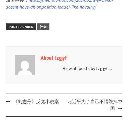
doesnt-have-an-opposition-leader-like-navalny/
POSTED UNDER
社会
About fzgjyf
View all posts by fzgjyf
→
Post
《刘志丹》反党小说案
习近平为了自己不惜毁掉中
navigation
国