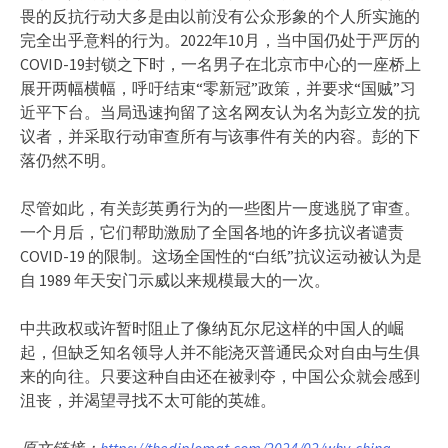
畏的反抗行动大多是由以前没有公众形象的个人所实施的
完全出乎意料的行为。2022年10月，当中国仍处于严厉的
COVID-19封锁之下时，一名男子在北京市中心的一座桥上
展开两幅横幅，呼吁结束“零新冠”政策，并要求“国贼”习
近平下台。当局迅速拘留了这名网友认为名为彭立发的抗
议者，并采取行动审查所有与该事件有关的内容。彭的下
落仍然不明。
尽管如此，有关彭英勇行为的一些图片一度逃脱了审查。
一个月后，它们帮助激励了全国各地的许多抗议者谴责
COVID-19 的限制。这场全国性的“白纸”抗议运动被认为是
自 1989 年天安门示威以来规模最大的一次。
中共政权或许暂时阻止了像纳瓦尔尼这样的中国人的崛
起，但缺乏知名领导人并不能浇灭普通民众对自由与生俱
来的向往。只要这种自由还在被剥夺，中国公众就会感到
沮丧，并渴望寻找不太可能的英雄。
原文链接：
https://thediplomat.com/2024/02/why-china-