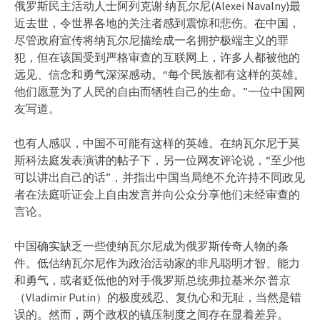
俄罗斯民主活动人士阿列克谢·纳瓦尔尼(Alexei Navalny)最
近去世，令世界各地的关注者感到震惊和悲伤。在中国，
尽管政府宣传将纳瓦尔尼描绘成一名拥护极端主义的罪
犯，但在该国受到严格审查的互联网上，许多人都被他的
远见、信念和勇气深深感动。“每个民族都有这样的英雄。
他们愿意为了人民的自由而牺牲自己的生命。”一位中国网
友写道。
也有人感叹，中国不可能有这样的英雄。在纳瓦尔尼于莫
斯科法庭发表演讲的帖子下，另一位网友评论说，“至少他
可以讲出自己的话”，并指出中国当局绝不允许持不同政见
者在法庭听证会上自由发言并向公众分享他们未经审查的
言论。
中国确实缺乏一些使纳瓦尔尼成为俄罗斯传奇人物的条
件。低估纳瓦尔尼作为政治活动家的非凡聪明才智、能力
和勇气，或者贬低他的对手俄罗斯总统弗拉基米尔·普京
（Vladimir Putin）的极度残忍、复仇心和无耻，当然是错
误的。然而，两个政权的镇压制度之间存在显着差异。