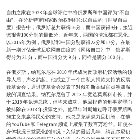
自由之家在 2023 年全球评估中将俄罗斯和中国评为“不自
由”。在分析特定国家政治权利和公民自由的《世界自由
度》报告中，俄罗斯总共获得16分，而中国获得9分，接近
该报告100分制的最低分。近年来，两国的情况都在恶化。
以2015年为例，俄罗斯和中国分别获得23分和17分。在最
新一期评估全球互联网自由度的《网络自由》中，俄罗斯
得分为 21 分，而中国得分为 9 分，同样是满分 100 分。
在俄罗斯，纳瓦尔尼在 2010 年代成为反政府抗议活动的领
导人后，声名鹊起。他成立了一个由私人捐款支持的反腐
败基金会，通过该基金会发表了对俄罗斯高级官员涉嫌腐
败的调查结果。纳瓦尔尼曾于 2013 年竞选莫斯科市长，并
于 2018 年竞选总统，但均未成功。他因捏造的刑事定罪而
被排除在 2018 年投票之外。他早年时期通过呼吁俄罗斯民
族主义来赢得民众的支持。他总是充满魅力且机智，在他
的 YouTube 和 Telegram 频道上聚集了数百万粉丝。即使在
身体状况日益恶化的情况下入狱的最后几年，纳瓦尔尼仍
继续通过他的律师与公众沟通，向公众展示他坚不可摧的