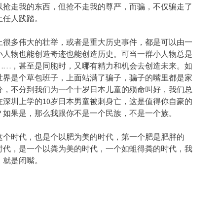
以抢走我的东西，但抢不走我的尊严，而骗，不仅骗走了
上任人践踏。
上很多伟大的壮举，或者是重大历史事件，都是可以由一
小人物也能创造奇迹也能创造历史。可当一群小人物总是
……，甚至是同胞时，又哪有精力和机会去创造未来。如
世界是个草包班子，上面站满了骗子，骗子的嘴里都是家
分，不分到我们为一个十岁日本儿童的殒命叫好，我们总
深圳上学的10岁日本男童被刺身亡，这是值得你自豪的
？如果是，那么我跟你不是一个民族，不是一个族。
这个时代，也是个以肥为美的时代，第一个肥是肥胖的
时代，是一个以粪为美的时代，一个如蛆得粪的时代，我
，就是闭嘴。