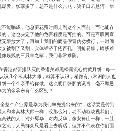
乱爆发。妖孽多了，总不是什么吉兆，骗子口若悬河，华
能不能骗成，他总要花费时间走到这个人面前，而他能存
限的，这也决定了他的危害程度是可控的。可是互联网直
度无限放大了，再加上我们的商品假冒伪劣横行，一时间
大众被割了又割，实体经济千疮百孔。明抢易躲，暗贱难
是像贱贱的三只羊之辈，我们非常难防。
“在香港都要排队买的香港美诚黑松露流心奶黄月饼”“每一
我认识几个米其林大师，就算不认识，稍微有点常识的人也
月饼一个个亲手给你做。这么明目张胆的谎言，毫不顾忌
华为的余承东有什么区别？
安全整个产业界是华为我们率先提出来的”，这话要是传到
国人和米其林大师一样，没那么闲，动不动就歧视我们，
跑高铁的人，对外辱华，对内反华，像安禄山一样，一肚
东之流，人民群众只是看上去听话，但并不代表在你们面