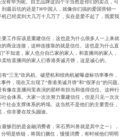
还没有华为呢。自主品牌这四个字当然是你们的卖点，可
，到最后坑的还是TM中国人，就像你们搞的爱国营销一
手机已经卖到大几万十几万了，实在是爱不起了，我爱我
主要工作应该是重建信任，这也是为什么很多人一上来就
效的商业连接，这种连接靠的就是信任。这也是为什么直
人们”不知道，家人也分自己家的家人，和直播间的家人，
来卖给直播间的家人们香港美诚月饼，这是诚心的。
有“三无”吹风机、破壁机和绞肉机被曝虚标功率事件，
事件，现在又出现了“香港美诚月饼”和“假茅台”的问题。
没有像在直播间里表演的那样有担当和值得信任。这种行
和社会体系。大家一次次努力重建信任，但是只见一次次
整个社会支撑体系的坍塌。这当然不是他们的主要责任，
筑，你非要在坟头蹦迪。
（最惨烈的是金融消费者，宋石男叫兽就是其中之一），
，分明是铁链，将我们捆住，慢慢消费，有时候他们明明