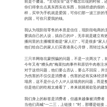
前是个傻逼。“主动安全”这个概念出现的时候，
你们得拿出点真东西实在东西，别搞些虚的假的
样，买华为手机就是爱国，可你们那一波三折的
的国，可你只爱我的钱。
我认为现阶段零售的本质是信任，现阶段电商的
要搞自己的人设，搞自己的IP，无非就是建立有
播间里的主播嘴里都是“家人们”，可是很多“家
他们给自己的家人们买香港美心月饼，而转过头
三只羊网络坑蒙拐骗的问题，不是一次两次了，前
今年又有“糟头肉”梅菜扣肉事件和原切牛肉卷注水
对于这些问题，他们要么否认，要么不回应，并
为伤害的不仅仅是消费者，伤害的还有实体经济
塌房，这不是什么个人IP人设塌房的问题，而是
但是他们的吃相太难看了，本来就摇摇欲坠的建
我们身上的标签是消费者，但越来越像被消费者
当他们高喊“一二三，上链接！”时，那哪是链接