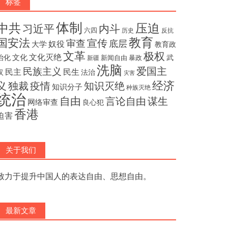
标签
体制
压迫
中共
内斗
习近平
六四
历史
反抗
教育
国安法
宣传
审查
底层
奴役
大学
教育政
文革
极权
文化灭绝
文化
治化
武
新闻自由
暴政
新疆
洗脑
民族主义
爱国主
民主
民生
汉
法治
灾害
经济
独裁
疫情
知识灭绝
义
知识分子
种族灭绝
统治
自由
言论自由
谋生
网络审查
良心犯
香港
迫害
关于我们
致力于提升中国人的表达自由、思想自由。
最新文章