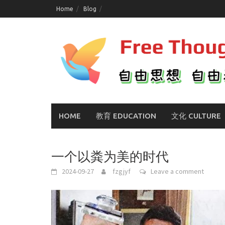
Skip
Home
Blog
to
content
HOME
教育 EDUCATION
文化 CULTURE
一个以粪为美的时代
2024-09-27
fzgjyf
Leave a comment