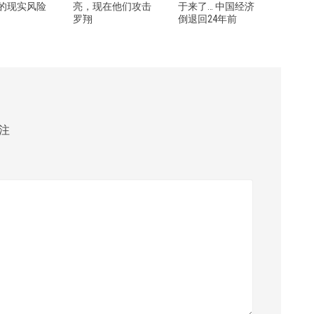
的现实风险
亮，现在他们攻击
于来了… 中国经济
罗翔
倒退回24年前
注