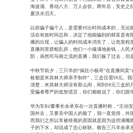
海波涌、香动八方、万人会饮。两年后，安史之
夏洪水滔天。
以前骗子骗个人，是需要付出时间成本的，无论
活在有效时间总和，决定了他能骗到的财富是有
播的出现，让骗人的时间成本消失了，让危害程
直播间里群蛆乱拱，他们一小撮满地捡钱，人民
防，虽然司马南之流的直播，我们躲了过去，但
中秋节前夕，三只羊的“疯狂小杨哥”在直播间卖
枚都是米其林大师亲手制作”，三盒仅需59元。
清楚，米其林大师没有那么闲，闲到59元三盒的
受骗者尊严的低智谎言，你们都敢说了，你们跟
华为车BU董事长余承东在一次直播时称，“主动
国外去，又要丢中国人的脸了，我一直觉得，外
而我们之所以常被歧视的原因就是因为这些满嘴
子的下水，却说成了忠心耿耿。敬告三只羊余承