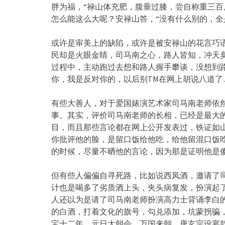
胖为福，“禄山体充肥，腹垂过膝，尝自称重三百
怎么能这么大呢？安禄山答，“没有什么别的，全
或许是审美上的缺陷，或许是被安禄山的花言巧
民却是火眼金睛，司马南之心，路人皆知，冲天
过程中，主动跑过去想和路人握手攀谈，没想到
你，我是反对你的，以后别TM在网上胡说八道了
有些大善人，对于爱国婊演艺术家司马南老师依
事。其实，评价司马南老师的长相，已经是最大
目，而且那些言论都在网上公开发表过，铁证如
你批评他的脸，是留口饭给他吃，给他留混口饭
的时候，尽量不晒他的言论，因为那是证明他是
但有些人偏偏自寻死路，比如说西凤酒，邀请了
计也是喝多了劣质酒上头，夹头病复发，扮演起
人还以为是请了司马南老师扮演高力士背诵李白
的白酒，打着文化的旗号，勾兑添加，坑蒙拐骗
宝十二年，元日大朝会，万国来朝，唐玄宗设宴