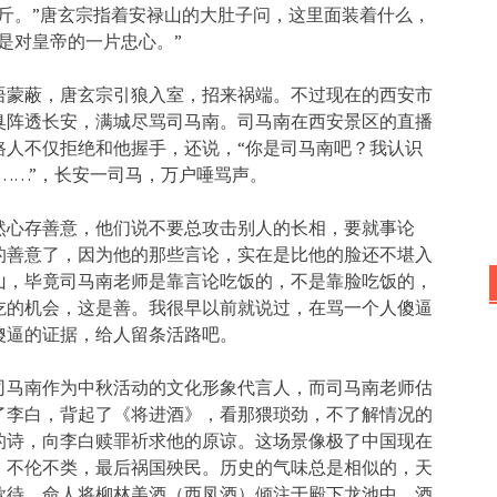
斤。”唐玄宗指着安禄山的大肚子问，这里面装着什么，
是对皇帝的一片忠心。”
语蒙蔽，唐玄宗引狼入室，招来祸端。不过现在的西安市
臭阵透长安，满城尽骂司马南。司马南在西安景区的直播
路人不仅拒绝和他握手，还说，“你是司马南吧？我认识
……”，长安一司马，万户唾骂声。
然心存善意，他们说不要总攻击别人的长相，要就事论
的善意了，因为他的那些言论，实在是比他的脸还不堪入
山，毕竟司马南老师是靠言论吃饭的，不是靠脸吃饭的，
吃的机会，这是善。我很早以前就说过，在骂一个人傻逼
傻逼的证据，给人留条活路吧。
司马南作为中秋活动的文化形象代言人，而司马南老师估
了李白，背起了《将进酒》，看那猥琐劲，不了解情况的
的诗，向李白赎罪祈求他的原谅。这场景像极了中国现在
，不伦不类，最后祸国殃民。历史的气味总是相似的，天
款待，命人将柳林美酒（西凤酒）倾注于殿下龙池中，酒