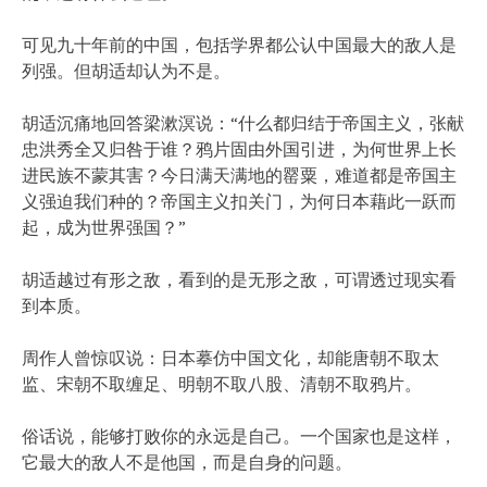
可见九十年前的中国，包括学界都公认中国最大的敌人是
列强。但胡适却认为不是。
胡适沉痛地回答梁漱溟说：“什么都归结于帝国主义，张献
忠洪秀全又归咎于谁？鸦片固由外国引进，为何世界上长
进民族不蒙其害？今日满天满地的罂粟，难道都是帝国主
义强迫我们种的？帝国主义扣关门，为何日本藉此一跃而
起，成为世界强国？”
胡适越过有形之敌，看到的是无形之敌，可谓透过现实看
到本质。
周作人曾惊叹说：日本摹仿中国文化，却能唐朝不取太
监、宋朝不取缠足、明朝不取八股、清朝不取鸦片。
俗话说，能够打败你的永远是自己。一个国家也是这样，
它最大的敌人不是他国，而是自身的问题。