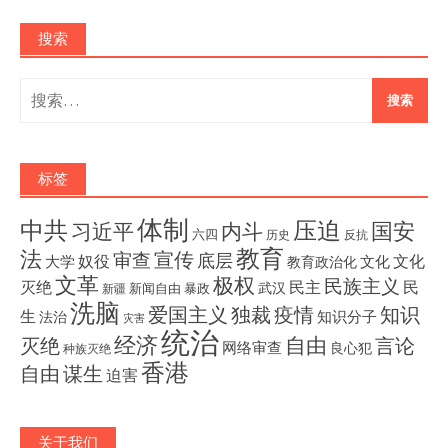
搜索
搜
索：
标签
体制
压迫
中共
国安
内斗
习近平
六四
历史
反抗
教育
法
宣传
审查
底层
奴役
文化
大学
文化
教育政治化
文革
极权
民族主义
灭绝
民主
民
武汉
新闻自由
暴政
新疆
洗脑
独裁
疫情
知识
爱国主义
生
知识分子
法治
灾害
统治
经济
灭绝
自由
言论
网络审查
良心犯
种族灭绝
香港
自由
谋生
迫害
关于我们