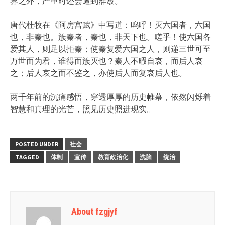
界之外，严重时还会遭到群殴。
唐代杜牧在《阿房宫赋》中写道：呜呼！灭六国者，六国
也，非秦也。族秦者，秦也，非天下也。嗟乎！使六国各
爱其人，则足以拒秦；使秦复爱六国之人，则递三世可至
万世而为君，谁得而族灭也？秦人不暇自哀，而后人哀
之；后人哀之而不鉴之，亦使后人而复哀后人也。
两千年前的沉痛感悟，穿透厚厚的历史帷幕，依然闪烁着
智慧和真理的光芒，照见历史照进现实。
POSTED UNDER
社会
TAGGED
体制
宣传
教育政治化
洗脑
统治
About fzgjyf