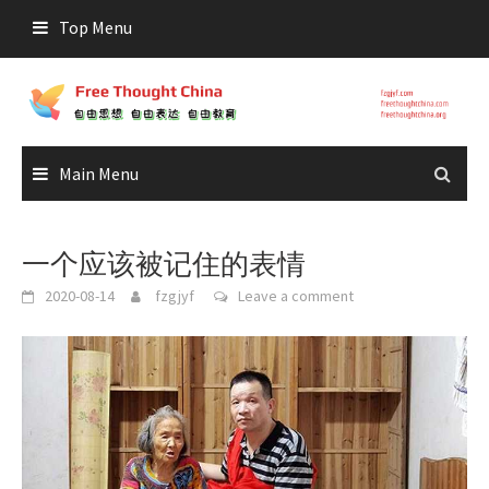
Skip
Top Menu
to
content
Main Menu
一个应该被记住的表情
2020-08-14
fzgjyf
Leave a comment