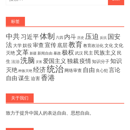
索：
标签
体制
压迫
中共
国安
内斗
习近平
六四
历史
反抗
教育
法
宣传
审查
底层
奴役
文化
大学
文化
教育政治化
文革
极权
民族主义
灭绝
民主
民
武汉
新闻自由
暴政
新疆
洗脑
独裁
疫情
知识
爱国主义
生
知识分子
法治
灾害
统治
经济
灭绝
自由
言论
网络审查
良心犯
种族灭绝
香港
自由
谋生
迫害
关于我们
致力于提升中国人的表达自由、思想自由。