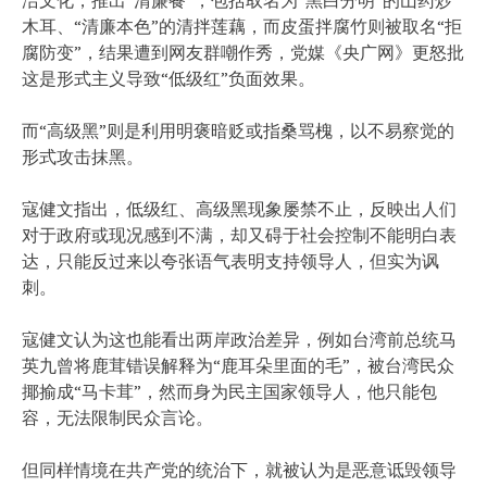
木耳、“清廉本色”的清拌莲藕，而皮蛋拌腐竹则被取名“拒
腐防变”，结果遭到网友群嘲作秀，党媒《央广网》更怒批
这是形式主义导致“低级红”负面效果。
而“高级黑”则是利用明褒暗贬或指桑骂槐，以不易察觉的
形式攻击抹黑。
寇健文指出，低级红、高级黑现象屡禁不止，反映出人们
对于政府或现况感到不满，却又碍于社会控制不能明白表
达，只能反过来以夸张语气表明支持领导人，但实为讽
刺。
寇健文认为这也能看出两岸政治差异，例如台湾前总统马
英九曾将鹿茸错误解释为“鹿耳朵里面的毛”，被台湾民众
揶揄成“马卡茸”，然而身为民主国家领导人，他只能包
容，无法限制民众言论。
但同样情境在共产党的统治下，就被认为是恶意诋毁领导