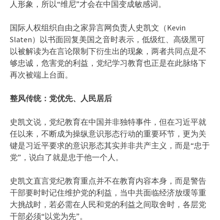
人形象，所以“维尼”才会在中国变成敏感词。
国际人权组织自由之家异言网负责人史凯文（Kevin
Slaten）以书面回复美国之音时表示，低级红、高级黑可
以被解读为在言论限制下衍生出的现象，两者共同点是不
够忠诚，危害党的利益，党纪学习教育也正是在此脉络下
再次被端上台面。
整风传统：党优先、人民居后
史凯文说，党纪教育在中国并非独特事件，但在习近平就
任以来，不断成为操纵意识形态行动的重要环节，更为关
键是习近平要求的意识形态其实并非共产主义，而是“忠于
党”，说白了就是忠于他一个人。
史凯文直言党纪教育重点并不在教育内容本身，而是警告
干部要时时记住维护党的利益，当中共面临经济放缓等重
大挑战时，若必需在人民和党的利益之间取舍时，各层党
干部必须“以党为先”。