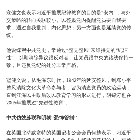
寇健文也表示习近平推展纪律教育的目的是“安内”，与外
交策略的转向关联较小。以整肃党内提醒党员要自我要
求，通过自我批判，内化思想；另一方面也是延续党的传
统。
他说综观中共党史，常通过“整党整风”来维持党的“纯洁
性”，以期消除异议跟反对者，让党员跟中央的路线保持一
致，且违反党纪的处分非常严格。
寇健文说，从毛泽东时代，1942年的延安整风，到邓小平
整风清除文化大革命参与者，皆为清查党员的政治运动，
直到江泽民主政后改以教育学习的形式进行，胡锦涛也在
2005年推展过“先进性教育”。
中共仿效苏联和明朝“恐怖管制”
在英国北萨默塞特的英国记者公会会员何越表示，习近平
近年来陆续肃清自己人，许多过去帮助习掌权的人、或被