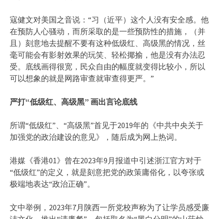
寇健文对美国之音说：“习（近平）这个人没有安全感。他
在预防人心骚动，而所采取的是一些预防性的措施，（并
且）刻意地去提醒不要有这种低级红、高级黑的情况，丝
毫可能会有影射效果的玩笑、轻松揶揄，他是没有办法忍
受。底线画得很宽，民众自由的幅度就变得比较小，所以
可以想象的就是网路审查就审查得更严。”
严打“低级红、高级黑” 画出言论底线
所谓“低级红”、“高级黑”首见于2019年的《中共中央关于
加强党的政治建设的意见》，随后成为网上热词。
港媒《香港01》曾在2023年9月报道中引述浙江官方对于
“低级红”的定义，就是刻意把党的政策庸俗化，以夸张或
极端地表达“政治正确”。
文中举例，2023年7月陕西一所党校声称为了让学员感受廉
洁文化，推出“清廉餐”，包括取名为“黑白分明”的山药炒