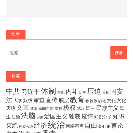
搜索
搜
索：
标签
体制
压迫
中共
国安
内斗
习近平
六四
历史
反抗
教育
法
宣传
审查
底层
奴役
文化
大学
文化
教育政治化
文革
极权
民族主义
灭绝
民主
民
武汉
新闻自由
暴政
新疆
洗脑
独裁
疫情
知识
爱国主义
生
知识分子
法治
灾害
统治
经济
灭绝
自由
言论
网络审查
良心犯
种族灭绝