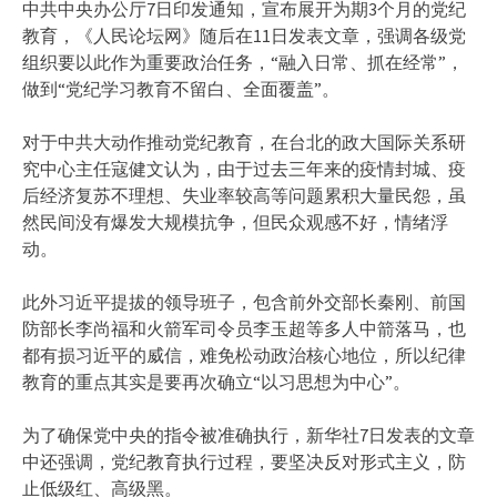
中共中央办公厅7日印发通知，宣布展开为期3个月的党纪
教育，《人民论坛网》随后在11日发表文章，强调各级党
组织要以此作为重要政治任务，“融入日常、抓在经常”，
做到“党纪学习教育不留白、全面覆盖”。
对于中共大动作推动党纪教育，在台北的政大国际关系研
究中心主任寇健文认为，由于过去三年来的疫情封城、疫
后经济复苏不理想、失业率较高等问题累积大量民怨，虽
然民间没有爆发大规模抗争，但民众观感不好，情绪浮
动。
此外习近平提拔的领导班子，包含前外交部长秦刚、前国
防部长李尚福和火箭军司令员李玉超等多人中箭落马，也
都有损习近平的威信，难免松动政治核心地位，所以纪律
教育的重点其实是要再次确立“以习思想为中心”。
为了确保党中央的指令被准确执行，新华社7日发表的文章
中还强调，党纪教育执行过程，要坚决反对形式主义，防
止低级红、高级黑。