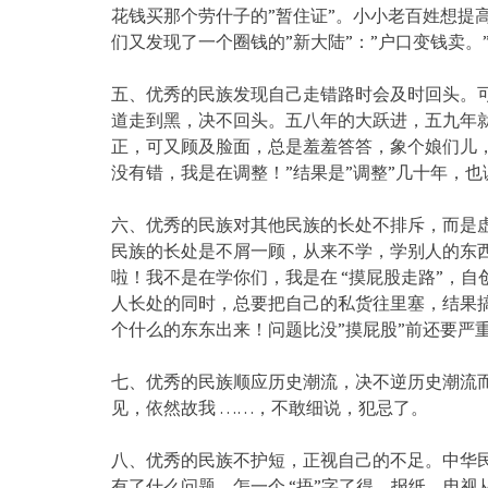
花钱买那个劳什子的”暂住证”。小小老百姓想提
们又发现了一个圈钱的”新大陆”：”户口变钱卖。
五、优秀的民族发现自己走错路时会及时回头。
道走到黑，决不回头。五八年的大跃进，五九年
正，可又顾及脸面，总是羞羞答答，象个娘们儿，
没有错，我是在调整！”结果是”调整”几十年，
六、优秀的民族对其他民族的长处不排斥，而是
民族的长处是不屑一顾，从来不学，学别人的东
啦！我不是在学你们，我是在 “摸屁股走路”，自
人长处的同时，总要把自己的私货往里塞，结果
个什么的东东出来！问题比没”摸屁股”前还要严
七、优秀的民族顺应历史潮流，决不逆历史潮流
见，依然故我 ……，不敢细说，犯忌了。
八、优秀的民族不护短，正视自己的不足。中华
有了什么问题，怎一个 “捂”字了得，报纸、电