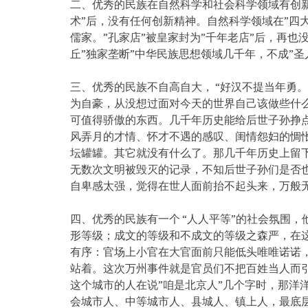
二、优秀的民族在自然科学和社会科学领域有创新
术”后，没有任何创新精神。自然科学领域在”四
儒家。”孔家店”被皇家封为”千年老店”后，再也
丘”独家垄断”中华民族思想领域几千年，不成”圣
三、优秀的民族不自高自大， “好汉不提当年勇。
为自豪，从没想过面对今天的世界自己该做些什
可值得骄傲的东西。几千年历史能给后世子孙挣点
风弄月的才情、怀才不遇的感叹、闺情怨妇的惆
坛罐罐。其它就没有什么了。那几千年历史上留
无数次文明被毁灭的记录，不知后世子孙们是否
自卑感太强，觉得在世人面前抬不起头来，万般
四、优秀的民族有一个 “人人平等”的社会氛围
形等级；成文的等级和不成文的等级之森严，在这
有序：官场上小官在大官面前只能低头唯唯诺诺
站着。这次万州事件就是官员们不把百姓当人而
这个城市的人在说”咱是北京人”几个字时，那洋
会城市人、中等城市人、县城人、镇上人，最底层