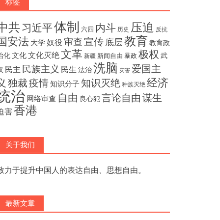
标签
体制
压迫
中共
内斗
习近平
六四
历史
反抗
教育
国安法
宣传
审查
底层
奴役
大学
教育政
文革
极权
文化灭绝
文化
治化
武
新闻自由
暴政
新疆
洗脑
民族主义
爱国主
民主
民生
汉
法治
灾害
经济
独裁
疫情
知识灭绝
义
知识分子
种族灭绝
统治
自由
言论自由
谋生
网络审查
良心犯
香港
迫害
关于我们
致力于提升中国人的表达自由、思想自由。
最新文章