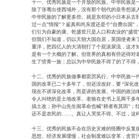
十一、优秀民族是一个开放的民族。中华民族是
除了张骞出使西域外，没有那个朝代的皇帝想派人
中华民族的了解更多些。就是东邻的小日本从古
过一点”情报”？鉴真和尚东渡还是个”自费出国”
们引为自豪的康、乾盛世只是人口和农业的”盛世
但我们不知道，仍以天朝大国自居，英国使者来
重洋，把四亿人的大清朝打了个屁滚尿流，这才知
是有一个大概的了解。但世界的真相有些还得对
生了愤青一族：总以为中华民族不得了的了不得
十二、优秀的民族做事都雷厉风行。中华民族一
国的改革已二十多年了，但还没改好，要 “深化
现在不讲深化改革，而是讲的发展。中国的政治
令人叫绝的是土地改革。老狼在史书上见两千多
搞土改；孙中山先生闹革命也喊”耕者有其田”；
还不是农民的……。真让人哭笑不得。不过，这
十三、优秀的民族不会在历史灾难的怪圈中反复循
思想、经济发展缓慢，社会制度难以变革，贪官