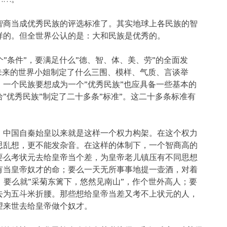
智商当成优秀民族的评选标准了。其实地球上各民族的智
样的。但全世界公认的是：大和民族是优秀的。
个”条件”，要满足什么”德、智、体、美、劳”的全面发
未来的世界小姐制定了什么三围、模样、气质、言谈举
一个民族要想成为一个”优秀民族”也应具备一些基本的
”优秀民族”制定了二十多条”标准”。这二十多条标准有
。中国自秦始皇以来就是这样一个权力构架。在这个权力
思乱想，更不能发杂音。在这样的体制下，一个智商高的
要么考状元去给皇帝当个差，为皇帝老儿镇压有不同思想
有当皇帝奴才的命；要么一天无所事事地提一壶酒，对着
；要么就”采菊东篱下，悠然见南山”，作个世外高人；要
去为五斗米折腰。那些想给皇帝当差又考不上状元的人，
望来世去给皇帝做个奴才。