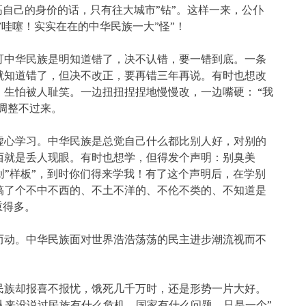
高自己的身价的话，只有往大城市”钻”。这样一来，公仆
”哇噻！实实在在的中华民族一大”怪”！
可中华民族是明知道错了，决不认错，要一错到底。一条
就知道错了，但决不改正，要再错三年再说。有时也想改
生怕被人耻笑。一边扭扭捏捏地慢慢改，一边嘴硬： “我
也调整不过来。
虚心学习。中华民族是总觉自己什么都比别人好，对别的
西就是丢人现眼。有时也想学，但得发个声明：别臭美
创”样板”，到时你们得来学我！有了这个声明后，在学别
搞了个不中不西的、不土不洋的、不伦不类的、不知道是
重得多。
而动。中华民族面对世界浩浩荡荡的民主进步潮流视而不
民族却报喜不报忧，饿死几千万时，还是形势一片大好。
视从来没说过民族有什么危机、国家有什么问题，只是一个”