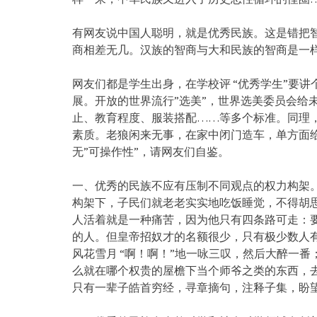
有网友说中国人聪明，就是优秀民族。这是错把
商相差无几。汉族的智商与大和民族的智商是一
网友们都是学生出身，在学校评 “优秀学生”要讲
展。开放的世界流行”选美”，世界选美委员会给
止、教育程度、服装搭配……等多个标准。同理，
素质。老狼闲来无事，在家中闭门造车，单方面给
无”可操作性”，请网友们自鉴。
一、优秀的民族不应有压制不同观点的权力构架
构架下，子民们就老老实实地吃饭睡觉，不得胡
人活着就是一种痛苦，因为他只有四条路可走：
的人。但皇帝招奴才的名额很少，只有极少数人
风花雪月 “啊！啊！”地一咏三叹，然后大醉一番
么就在哪个权贵的屋檐下当个师爷之类的东西，
只有一辈子皓首穷经，寻章摘句，注释子集，盼