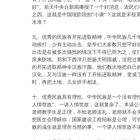
好”。前天中央台新闻播报了一个好消息：农民
之四。这就是中国现阶段的”小康”？这就是宋祖英
水准？
九、优秀的民族有开拓进取精神，中华民族几千
动挨打，少有主动出击。皇帝们大多数只想守好
出击是在被多次骚扰的情况下不得已而为之，仗打
原来防地。郑和下西洋只想扬大明国威，没想过
的开拓进取精神令汉族汗颜。他们数次地把自己
汉化，又与汉族一样没有了开拓进取精神，变成了
时，再把土地、儿女拱手相送。
十、优秀民族具有理性。中华民族是一个没有理性
人情世故”。一讲人情世故，这就复杂了。本该公
老师教学生是正理，不给老师送礼，老师就不会
想医生会理睬你；国家建设工程招标是公理，可
败的滋生就是理所当然的事。一个讲人情世故不讲