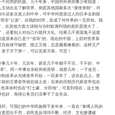
一个封闭的民族。几千年来，中国对外界的事少有知道，
主动出去了解世界。倒是其他国家多次 “遣使来朝”，对
到今还多次派人到中华，可中华何曾派过人到日本去刺探
，而非”公派”。自我的封闭，造成了对外界的一无所知。我
”，在其他方面大清朝与当时欧洲列强的差距是很大了，
了，还要别人对自己行跪拜大礼。结果几千英国鬼子远渡
道原来自己是个”劣等”的。现在的中国，上层对世界算
老百姓保守秘密、慎之又慎，总是藏着掖着的。这样又产
，老子天下第一，可以见谁灭谁。可悲！
件事几十年、几百年、甚至几千年都干不完，干不好。中
改革”。同一件事在东欧和前苏联，就那几年，一下改完，
体制改革从光绪皇帝开始，一百多年了，还在起点上。更
年前的王莽皇帝就在搞土改；后来的历朝历代新皇帝也在
红色革命时也在”打土豪、分田地”；可直到现在，这土地
样也好，免得公务员们没事干了会失业。
环。可我们的中华民族两千多年来，一直在 “束缚人民的
污吏层出不穷，农民造反绵绵不断，经济、文化惨遭破