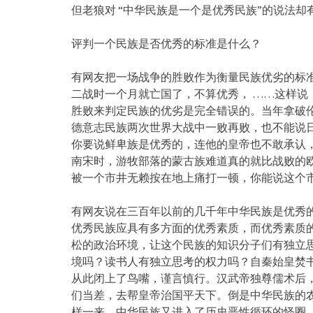
但老狼对 “中华民族是一个是优秀民族”的说法
评判一个民族是否优秀的标准是什么？
有网友把一场战争的胜败作为衡量民族优劣的标
二战时一个月就亡国了，不算优秀， ……这样说
胜败来判定民族的优劣是完全错误的。当年拿破
德意志民族两次世界大战中一败再败，也不能说
你要说鲜卑族是优秀的，连他的皇帝也不敢承认
南宋时，游牧部落的蒙古族难道真的就比战败的
被一个市井无赖按在地上痛打一顿，你能说这个
有网友说在三百年以前的几千年中华民族是优秀
优秀民族应具有多方面的优秀素质，而优秀素质
松的政治环境，让这个民族的知识分子们有独立
境吗？读书人有独立思考的权力吗？自秦始皇焚
从此闭上了鸟嘴，谨言慎行。汉武帝独尊儒术后
们当差，去帮皇帝治国平天下。倒是中华民族的农
样一来，中华民族又进入了历史恶性循环的怪圈