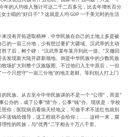
们今年的人均收入预计可达二千二百多元，比去年增长百分
女士唱的”好日子”？这就是人均 GDP 一千美元时的生活
年来没有开拓进取精神，中华民族在自己的土地上多是被
自己的一亩三分地，少有想过要扩大疆域。汉武帝的主动
胜了后，树个碑： “汉武帝某年某月到此一游。”又撤回
要去发现新大陆开辟新领地。倒是中华民族中的少数民族
的牧场扩大到整个汉族版图。不过他们入主中原后，一但
一个只想守”一亩三分地”的地主老财。等到别人打上门
的民族。从古至今中华民族讲的不是一个 “公理”，而是”
事公办的，成了公事”情”办，公事”钱”办。现状是：学校
关照你；医院病员看病天经地义，可做手术不送红包就别
你不送钱给领导，这工程就不会给你；……这样一来，腐
理性的民族，与”优秀”二字相去十万八千里。