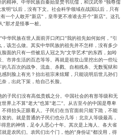
的精神。中华民族自秦始皇焚书坑儒，和汉武帝 “独尊儒
大发明”以后，没有下文。社会科学领域在战国以后，只有
没有一个人敢开”新店”，皇帝更不准谁去开个”新店”。这孔
人”那才是怪事一桩。
”中华民族在世人面前开口闭口”我的祖先如何如何，”引
么，该怎么做。其实中华民族的祖先并不怎样，没有多少
脸面的只有一些被后人冠之为”文学艺术”的东西，如呤
怅、市井生活的百态等等。再就是祖坟山里挖出的一些坛
下的几百次的战争、流血、杀戮、自相残杀、无数冤狱和
也感到脸上有光？抬出祖宗来炫耀，只能说明后世儿孙们
无奈，出此下策，给自己长脸。
，他的子民们没有高低贵贱之分。中国社会的有形等级和无
世界上不算”老大”也算”老二”。从古至今的中国是尊卑
，不得抬头正眼看人。子民们在当官面前只能下跪，不能
引发的。就是普通的子民们也分几等：北京人等级最高，
洋得意的神情，足令人恶心十年。其次是上海人、各大省
就是农民们。农民们出个门，他的”身份证”都没用，得