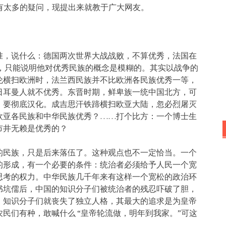
却有太多的疑问，现提出来就教于广大网友。
准，说什么：德国两次世界大战战败，不算优秀，法国在
，只能说明他对优秀民族的概念是模糊的。其实以战争的
伦横扫欧洲时，法兰西民族并不比欧洲各民族优秀一等，
日耳曼人就不优秀。东晋时期，鲜卑族一统中国北方，可
，要彻底汉化。成吉思汗铁蹄横扫欧亚大陆，忽必烈屠灭
欧亚各民族和中华民族优秀？……打个比方：一个博士生
市井无赖是优秀的？
的民族，只是后来落伍了。这种观点也不一定恰当。一个
的形成，有一个必要的条件：统治者必须给予人民一个宽
思考的权力。中华民族几千年来有这样一个宽松的政治环
书坑儒后，中国的知识分子们被统治者的残忍吓破了胆，
，知识分子们就丧失了独立人格，其最大的追求是为皇帝
民们有种，敢喊什么 “皇帝轮流做，明年到我家。”可这
……。