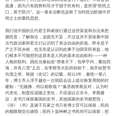
疏通，因为只有因势利导才于国于民有利，是所谓“防民之
口，甚于防川”。这一著名论断也反映了当时统治阶级中开
明之士的重民思想。
我们说中国的古代君主和诸侯们通过这些渠道和办法来把
握民意，了解舆论，这固无不妥，不过这并不意味着中国
古代政治家和君主们认识到了表达自由的价值。即令是子
产之不毁乡校，也无非是认识到此事于治国安民有益，他
们根本不可能想到这原本是人民的基本自由权利——一种
人格的权利。因此当秦始皇“席卷天下，包举宇内，囊括四
海，并吞八荒”之后，在李斯等大臣的协助下，就开始焚书
坑儒之举。根据《史记》的记载，前213年，秦统一第八
年，博士齐人淳于越在一次朝廷会议上提出恢复周朝的封
建制：“无辅拂，何以相救哉？”秦丞相李斯反对，认为时
代变化，制度应该随之变化，不应该以古非今。李斯建
议：史书只保留秦国的史书，其他国家的史书都焚毁；
《诗》《书》及诸子百家之书只有博士官可以保留，民间
的都限期交出烧毁；医药卜筮种树之书民间可以保留；想