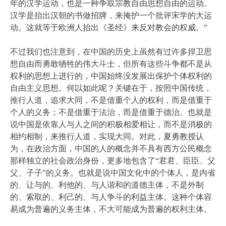
年的汉学运动，也是一种争取宗教自由思想自由的运动。
汉学是抬出汉朝的书做招牌，来掩护一个批评宋学的大运
动。这就等于欧洲人抬出《圣经》来反对教会的权威。”
不过我们也注意到，在中国的历史上虽然有过许多捍卫思
想自由而勇敢牺牲的伟大斗士，但所有这些斗争都不是从
权利的思想上进行的，中国始终没发展出保护个体权利的
自由主义思想。何以如此呢？关键在于，按照中国传统，
推行人道，追求大同，不是借重个人的权利，而是借重于
个人的义务；不是借重于法治，而是借重于德治。也就是
说中国是依靠人与人之间的积极相爱相让，而不是消极的
相约相制，来推行人道，实现大同。对此，夏勇教授认
为，在政治方面，中国的人的概念并不具有西方公民概念
那样独立的社会政治身份，更多地包含了“君君、臣臣、父
父、子子”的义务。也就是说中国文化中的个体人，是内省
的、让与的、利他的、与人谐和的道德主体，不是外制
的、索取的、利己的、与人争斗的利益主体。这种个体容
易成为普遍的义务主体，不大可能成为普遍的权利主体。