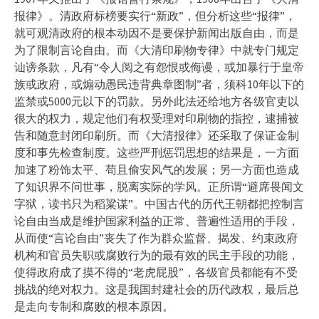
报律》。清政府标榜要实行“新政”，但分析这些“报律”，
就可观清政府的根本动因不是要保护新闻出版自由，而是
为了限制言论自由。而《大清印刷物专律》中就专门规定
讪谤条款，凡有“令人阅之有怨恨或侮谩，或加暴行于皇帝
族或政府，或煽动愚民违背典章图制”者，须科10年以下的
监禁或5000元以下的罚款。另外此法还给地方各级官吏以
很大的权力，规定他们有权受理对印刷物的指控，逮捕被
告和随意封闭印刷所。而《大清报律》还采取了保证金制
度和事先检查制度。这些严刑惩罚思想的结果是，一方面
加速了粉饰太平、苟且偷安风气的发展；另一方面也造成
了知识界不问世事，脱离实际的学风。正所谓“避席畏闻文
字狱，读书只为稻粱谋”。中国古代的历代王朝都把控制言
论自由当成是维护国家利益的正常、普遍性适用的手段，
从而使“言论自由”丧失了作为群众监督、揭发、约束政府
机构和官员失职或腐败行为的最有效的民主手段的功能，
使得政府成了摸不得的“老虎屁股”，各级官员都能有不受
挑战的绝对权力。这是我国封建社会的历代政权，最后总
是走向专制和腐败的根本原因。