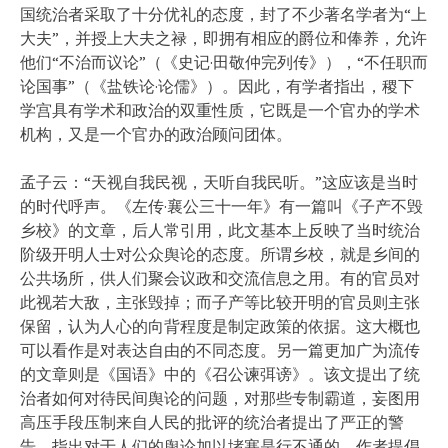
国统治者采取了十分优礼的态度，封了不少著名学者为“上
大夫”，并授上大夫之禄，即拥有相应的爵位和俸养，允许
他们“不治而议论”（《史记·田敬仲完列传》），“不任职而
论国事”（《盐铁论·论儒》）。因此，有学者指出，稷下
学宫具有学术和政治的双重性质，它既是一个官办的学术
机构，又是一个官办的政治顾问团体。
孟子云：“天视自我民视，天听自我民听。”这应该是当时
的时代呼声。《左传·襄公三十一年》有一篇叫《子产不毁
乡校》的文章，后人常引用，此文基本上反映了当时统治
阶级开明人士对公众舆论的态度。所谓乡校，就是乡间的
公共场所，供人们聚会议政和交流信息之用。有的官员对
此视若大敌，主张毁掉；而子产等比较开明的官员则主张
保留，认为人心的向背程度是制定政策的依据。这大概也
可以看作是对表达自由的不同态度。另一篇更加广为流传
的文章则是《国语》中的《召公谏弭谤》。该文提出了统
治者如何对待民间舆论的问题，对那些专制霸道，妄图用
高压手段压制来自人民的批评的统治者提出了严正的警
告，指出对于人们的舆论加以堵塞是行不通的。作者提倡