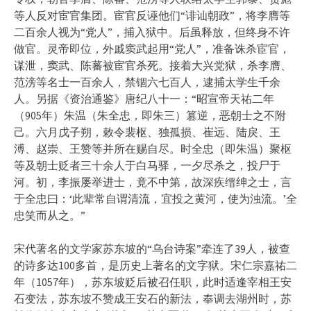
等人反对宦官集团。宦官反诬他们“诽讪朝政”，将李膺等
二百余人视为“党人”，捕入狱中。后虽释放，但终身不许
做官。灵帝即位，外戚窦武起用“党人”，准备诛杀宦官，
谋泄，窦武、陈蕃被宦官杀死。接着大兴党狱，杀李膺、
范滂等名士一百余人，禁锢六七百人，逮捕太学生千余
人。另据《资治通鉴》唐纪八十一：“昭宣帝天祐二年
（905年）朱温（朱全忠，即朱三）篡逆，恶朝士之不附
己。六月戊子朔，敕令裴枢、独孤损、崔远、陆戾、王
溥、赵崇、王赞等并所在赐自尽。时全忠（即朱温）聚枢
等及朝士贬者三十余人于白马驿，一夕尽杀之，投尸于
河。初，李振屡举进士，竟不中第，故深疾缙绅之士，言
于全忠曰：‘此辈常自谓清流，宜投之黄河，使为浊流。’全
忠笑而从之。”
宋代著名的文学家苏东坡的“乌台诗案”牵连了39人，被查
的诗多达100多首，是历史上著名的文字狱。宋仁宗嘉祐二
年（1057年），苏东坡贬后被召任职，此时适逢宰相王安
石变法，苏东坡不赞成王安石的新法，奉调去湖州时，苏