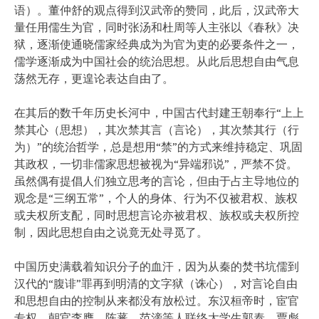
语）。董仲舒的观点得到汉武帝的赞同，此后，汉武帝大
量任用儒生为官，同时张汤和杜周等人主张以《春秋》决
狱，逐渐使通晓儒家经典成为为官为吏的必要条件之一，
儒学逐渐成为中国社会的统治思想。从此后思想自由气息
荡然无存，更遑论表达自由了。
在其后的数千年历史长河中，中国古代封建王朝奉行“上上
禁其心（思想），其次禁其言（言论），其次禁其行（行
为）”的统治哲学，总是想用“禁”的方式来维持稳定、巩固
其政权，一切非儒家思想被视为“异端邪说”，严禁不贷。
虽然偶有提倡人们独立思考的言论，但由于占主导地位的
观念是“三纲五常”，个人的身体、行为不仅被君权、族权
或夫权所支配，同时思想言论亦被君权、族权或夫权所控
制，因此思想自由之说竟无处寻觅了。
中国历史满载着知识分子的血汗，因为从秦的焚书坑儒到
汉代的“腹诽”罪再到明清的文字狱（诛心），对言论自由
和思想自由的控制从来都没有放松过。东汉桓帝时，宦官
专权，朝官李膺、陈蕃、范滂等人联络太学生郭泰、贾彪