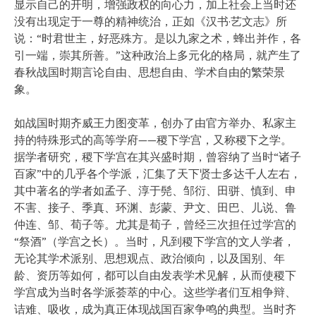
显示自己的开明，增强政权的向心力，加上社会上当时还
没有出现定于一尊的精神统治，正如《汉书·艺文志》所
说：“时君世主，好恶殊方。是以九家之术，蜂出并作，各
引一端，崇其所善。”这种政治上多元化的格局，就产生了
春秋战国时期言论自由、思想自由、学术自由的繁荣景
象。
如战国时期齐威王力图变革，创办了由官方举办、私家主
持的特殊形式的高等学府——稷下学宫，又称稷下之学。
据学者研究，稷下学宫在其兴盛时期，曾容纳了当时“诸子
百家”中的几乎各个学派，汇集了天下贤士多达千人左右，
其中著名的学者如孟子、淳于髡、邹衍、田骈、慎到、申
不害、接子、季真、环渊、彭蒙、尹文、田巴、儿说、鲁
仲连、邹、荀子等。尤其是荀子，曾经三次担任过学宫的
“祭酒”（学宫之长）。当时，凡到稷下学宫的文人学者，
无论其学术派别、思想观点、政治倾向，以及国别、年
龄、资历等如何，都可以自由发表学术见解，从而使稷下
学宫成为当时各学派荟萃的中心。这些学者们互相争辩、
诘难、吸收，成为真正体现战国百家争鸣的典型。当时齐