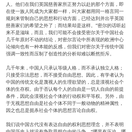
人。他们在我们英国慈善家所正努力以赴的那个方面，即
在使一族人民成为大家都一样，叫大家都用同一格言同一
规则来管制自己的思想和行动方面，已经达到并出乎英国
慈善家们的希望之外了；而结果却是这样。”密尔的话听起
来不是滋味，而且，我们可能不会接受密尔关于中国社会
几千年原封不动的结论，对密尔言论中所表现的欧洲中心
论倾向也有一种本能的反感，但我们对密尔关于传统中国
强调一致性而压制了创造性的分析却难以断然拒斥。
几千年来，中国人只承认等级人格，而不承认独立人格；
只接受宗法思想，而不接受自由思想。因此，有学者认为
中国的传统文化是蔑视人的生理欲望的，总是漠视社会个
体的生存权。由于否认每个人的自由是一切人自由的前提
条件，因此会漠视社会个体的行动权和平等权。另外，由
于无视思想自由是社会个体不同于一般动物的精神属性，
因之也总是扼杀社会个体的思想言论自由权。
我们说中国古代没有表达自由的权利思想理念，并不表明
中国历史上就没有争取思想自由的斗争。“哪里有压迫，哪