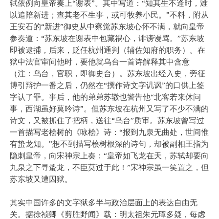
轼依例向皇帝奏上“谢表”。其中写道：“知其生不逢时，难
以追陪新进；查其老不生事，或可牧养小民。”不料，附从
王安石的“新进”御史从中察觉苏东坡心怀不满，就向皇帝
参奏道：“苏东坡在谢表中包藏祸心，诽谤谩骂。”苏东坡
即被逮捕，后来，贬任杭州通判（辅佐知府的职务）。在
狱中法官审问他时，要他就乌台一首诗解释其中含意
（注：乌台，官职，即御史台）。苏东坡出经入史，旁征
博引辩护一番之后，仍然在“撰作诗文字讥讽”的口供上签
字认了罪。事后，他的弟弟苏辙也警告他“北客若来休问
事，西湖虽好莫吟诗”。但苏东坡在杭州又写了不少不满的
诗文，又被抓住了把柄，送往“乌台”质审。苏东坡曾写过
一首描写老桧树的《咏桧》诗：“报到九泉无曲处，世间惟
有蛰龙知。”想不到描写桧树根深的诗句，却被副相王指为
隐刺皇帝，向宋神宗上奏：“皇帝如飞龙在天，苏轼却要向
九泉之下寻蛰龙，不臣莫过于此！”宋神宗虽一笑置之，但
苏东坡又遭囚狱。
其实中国许多的文字狱多半与政治层面上的表达自由无
关。据徐祯卿《剪胜野闻》载：明太祖朱元璋多疑，每虑