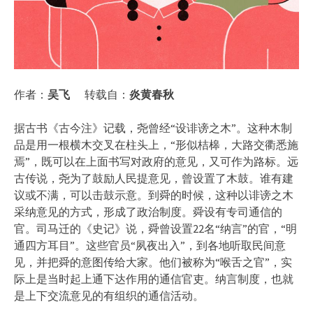
作者：
吴飞
转载自：
炎黄春秋
据古书《古今注》记载，尧曾经“设诽谤之木”。这种木制
品是用一根横木交叉在柱头上，“形似桔槔，大路交衢悉施
焉”，既可以在上面书写对政府的意见，又可作为路标。远
古传说，尧为了鼓励人民提意见，曾设置了木鼓。谁有建
议或不满，可以击鼓示意。到舜的时候，这种以诽谤之木
采纳意见的方式，形成了政治制度。舜设有专司通信的
官。司马迁的《史记》说，舜曾设置22名“纳言”的官，“明
通四方耳目”。这些官员“夙夜出入”，到各地听取民间意
见，并把舜的意图传给大家。他们被称为“喉舌之官”，实
际上是当时起上通下达作用的通信官吏。纳言制度，也就
是上下交流意见的有组织的通信活动。