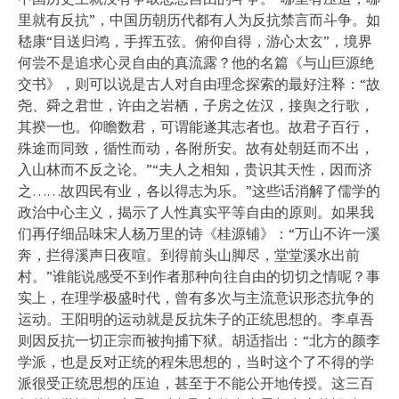
里就有反抗”，中国历朝历代都有人为反抗禁言而斗争。如
嵇康“目送归鸿，手挥五弦。俯仰自得，游心太玄”，境界
何尝不是追求心灵自由的真流露？他的名篇《与山巨源绝
交书》，则可以说是古人对自由理念探索的最好注释：“故
尧、舜之君世，许由之岩栖，子房之佐汉，接舆之行歌，
其揆一也。仰瞻数君，可谓能遂其志者也。故君子百行，
殊途而同致，循性而动，各附所安。故有处朝廷而不出，
入山林而不反之论。”“夫人之相知，贵识其天性，因而济
之……故四民有业，各以得志为乐。”这些话消解了儒学的
政治中心主义，揭示了人性真实平等自由的原则。如果我
们再仔细品味宋人杨万里的诗《桂源铺》：“万山不许一溪
奔，拦得溪声日夜喧。到得前头山脚尽，堂堂溪水出前
村。”谁能说感受不到作者那种向往自由的切切之情呢？事
实上，在理学极盛时代，曾有多次与主流意识形态抗争的
运动。王阳明的运动就是反抗朱子的正统思想的。李卓吾
则因反抗一切正宗而被拘捕下狱。胡适指出：“北方的颜李
学派，也是反对正统的程朱思想的，当时这个了不得的学
派很受正统思想的压迫，甚至于不能公开地传授。这三百