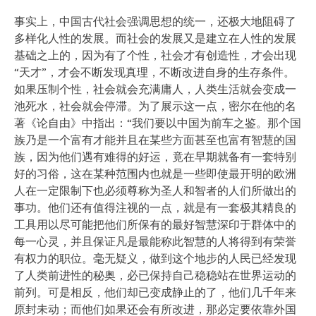
事实上，中国古代社会强调思想的统一，还极大地阻碍了
多样化人性的发展。而社会的发展又是建立在人性的发展
基础之上的，因为有了个性，社会才有创造性，才会出现
“天才”，才会不断发现真理，不断改进自身的生存条件。
如果压制个性，社会就会充满庸人，人类生活就会变成一
池死水，社会就会停滞。为了展示这一点，密尔在他的名
著《论自由》中指出：“我们要以中国为前车之鉴。那个国
族乃是一个富有才能并且在某些方面甚至也富有智慧的国
族，因为他们遇有难得的好运，竟在早期就备有一套特别
好的习俗，这在某种范围内也就是一些即使最开明的欧洲
人在一定限制下也必须尊称为圣人和智者的人们所做出的
事功。他们还有值得注视的一点，就是有一套极其精良的
工具用以尽可能把他们所保有的最好智慧深印于群体中的
每一心灵，并且保证凡是最能称此智慧的人将得到有荣誉
有权力的职位。毫无疑义，做到这个地步的人民已经发现
了人类前进性的秘奥，必已保持自己稳稳站在世界运动的
前列。可是相反，他们却已变成静止的了，他们几千年来
原封未动；而他们如果还会有所改进，那必定要依靠外国