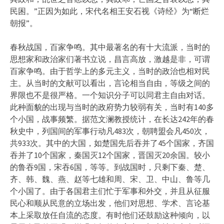
民困。”正因为如此，宋代名相王安石视《诗经》为“断烂
朝报”。
春秋战国，百家争鸣。其中最著名的有十大流派，当时的
思想家和政治家们著书立说，昌言高放，激越是非，可谓
百家争鸣。由于哲学上的多元主义，当时的政治也相对民
主。从当时的文献可以看出，言论相当自由，等级之间的
界限也不是很严格。一个知识分子可以同君主自由对话。
此种面貌的出现与当时的政府势力较弱有关，当时有140多
个小国，战事频繁。据范文澜教授统计，在长达242年的春
秋史中，列国间的军事行动凡483次，朝聘盟会凡450次，
共933次。其中的大国，如楚国先后吞并了45个国家，齐国
吞并了10个国家，秦国灭12个国家，晋国灭20余国。较小
的鲁吞9国，宋吞6国，等等。到战国时，只剩下秦、楚、
齐、韩、魏、燕、赵等七雄和周、宋、卫、中山、鲁等几
个小国了。由于各国君主们忙于军事和外交，并且从征服
民心和顺从民意的立场出发，他们对思想、学术、言论基
本上采取放任自流的态度。有时他们还鼓励这种倾向，以