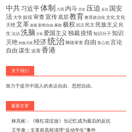
体制
压迫
中共
国安
内斗
习近平
六四
历史
反抗
教育
法
宣传
审查
底层
奴役
文化
大学
文化
教育政治化
文革
极权
民族主义
灭绝
民主
民
武汉
新闻自由
暴政
新疆
洗脑
独裁
疫情
知识
爱国主义
生
知识分子
法治
灾害
统治
经济
灭绝
自由
言论
网络审查
良心犯
种族灭绝
香港
自由
谋生
迫害
关于我们
致力于提升中国人的表达自由、思想自由。
最新文章
林兆彬：《唯红花绽放》当记忆成为最后的反抗
王学泰：文革前高校清理“反动学生”事件