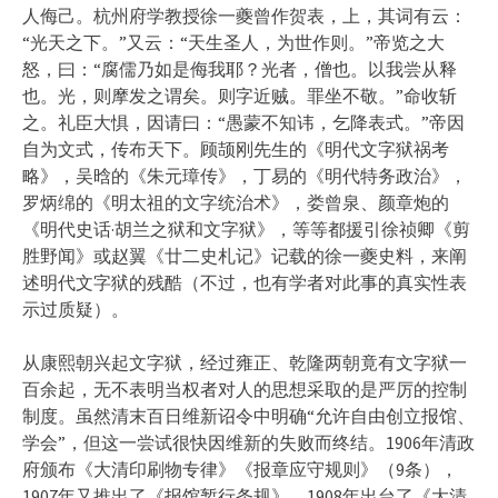
人侮己。杭州府学教授徐一夔曾作贺表，上，其词有云：
“光天之下。”又云：“天生圣人，为世作则。”帝览之大
怒，曰：“腐儒乃如是侮我耶？光者，僧也。以我尝从释
也。光，则摩发之谓矣。则字近贼。罪坐不敬。”命收斩
之。礼臣大惧，因请曰：“愚蒙不知讳，乞降表式。”帝因
自为文式，传布天下。顾颉刚先生的《明代文字狱祸考
略》，吴晗的《朱元璋传》，丁易的《明代特务政治》，
罗炳绵的《明太祖的文字统治术》，娄曾泉、颜章炮的
《明代史话·胡兰之狱和文字狱》，等等都援引徐祯卿《剪
胜野闻》或赵翼《廿二史札记》记载的徐一夔史料，来阐
述明代文字狱的残酷（不过，也有学者对此事的真实性表
示过质疑）。
从康熙朝兴起文字狱，经过雍正、乾隆两朝竟有文字狱一
百余起，无不表明当权者对人的思想采取的是严厉的控制
制度。虽然清末百日维新诏令中明确“允许自由创立报馆、
学会”，但这一尝试很快因维新的失败而终结。1906年清政
府颁布《大清印刷物专律》《报章应守规则》（9条），
1907年又推出了《报馆暂行条规》，1908年出台了《大清