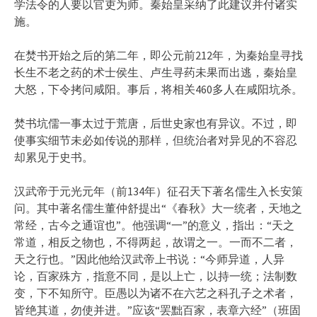
学法令的人要以官吏为师。秦始皇采纳了此建议并付诸实
施。
在焚书开始之后的第二年，即公元前212年，为秦始皇寻找
长生不老之药的术士侯生、卢生寻药未果而出逃，秦始皇
大怒，下令拷问咸阳。事后，将相关460多人在咸阳坑杀。
焚书坑儒一事太过于荒唐，后世史家也有异议。不过，即
使事实细节未必如传说的那样，但统治者对异见的不容忍
却累见于史书。
汉武帝于元光元年（前134年）征召天下著名儒生入长安策
问。其中著名儒生董仲舒提出“《春秋》大一统者，天地之
常经，古今之通谊也”。他强调“一”的意义，指出：“天之
常道，相反之物也，不得两起，故谓之一。一而不二者，
天之行也。”因此他给汉武帝上书说：“今师异道，人异
论，百家殊方，指意不同，是以上亡，以持一统；法制数
变，下不知所守。臣愚以为诸不在六艺之科孔子之术者，
皆绝其道，勿使并进。”应该“罢黜百家，表章六经”（班固