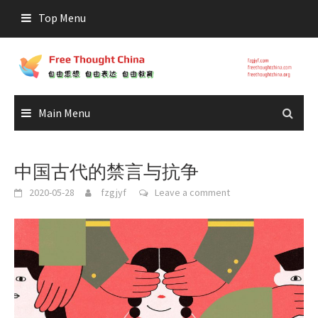
Skip
Top Menu
to
content
Main Menu
中国古代的禁言与抗争
2020-05-28
fzgjyf
Leave a comment