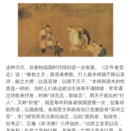
这种方式，在春秋战国时代得到进一步发展。《汉书·食货
志》说：“春秋之月，群居者将散。行人振木铎循于路以采
诗，献之大师，比其音律，以闻于天子。”木铎和谤木的性
质是一样的。当时人们表达政治主张和不满情绪，常常通
过诗歌来抒发，时称“诗言志，歌咏言”。周天子派出的“行
人”，又称“轩使”，就是每年到各诸侯国巡视一次，征集诗
歌民谣，以观政绩。各国君主和政府自己也都设有“采诗之
官”，专门研究和关注舆论动态，以此“观风俗，知得失，
自考正”。正像《诗·关雎》小序说的：“治世之音安以乐，
其政和；乱世之音怨以怒，其政乖；亡国之音哀以思，其