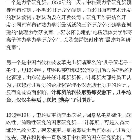
一个是力学研究所。1990年的一天，中科院力学研究所领
导宣布改制，不再采用研究室编制，而采用面向技术开发
的联队编制，联队内设立开发公司，研究工作要结合开
发；同时宣布解散力学所最活跃的三个研究室：钱学森创
建的“物理力学研究室”，郭永怀创建的“电磁流体力学和等
离子体力学力学研究室”，以及郑哲敏创建的“爆炸力学研
究室”。
另一个是中国当代科技改革史上所谓著名的“儿子管老子”
事件，即1994年， 中科院委托联想公司对计算所实施企业
化管理，由柳传志兼任计算所所长。计算所大部分员工认
为，联想对计算所的企业化管理不仅无助于所里的科研，
反而造成负面影响。
计算所的科技形势每况愈下，几乎垮
台。仅仅半年后，联想“抛弃”了计算所。
1999年10月，中科院重新作出决定，回复从事基础性、战
略性、前瞻性研究的国家研究所——计算所，可是人员大
部分已经流失，损失惨重。夏培肃院士当时表示，计算所
过去、现在和将来一直系属于中科院的国立研究机构，而