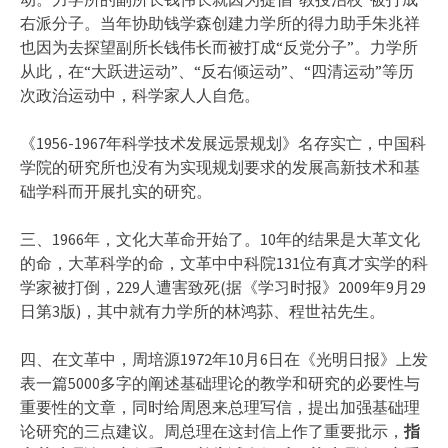
右派分子。当年协助钱学森创建力学所的得力助手朱兆祥
也因为去探望副所长钱伟长而被打成“反党分子”。力学所
从此，在“大跃进运动”、“反右倾运动”、“四清运动”等历
次政治运动中，科学家人人自危。
《1956-1967年科学技术发展远景规划》名存实亡，中国科
学院的研究所也没有为实现规划要求的发展高新技术和基
础学科而开展扎实的研究。
三、1966年，文化大革命开始了。10年的结果是大革文化
的命，大革科学的命，文革中中科院131位有真才实学的科
学家被打倒，229人遭害致死(据《学习时报》2009年9月29
日第3版)，其中就有力学所的林鸿荪、程世祜先生。
四、在文革中，周培源1972年10月6日在《光明日报》上发
表一篇5000多字的阐述基础理论的教学和研究的必要性与
重要性的文章，同时给周恩来总理写信，提出加强基础理
论研究的三点建议。周总理在这封信上作了重要批示，
指