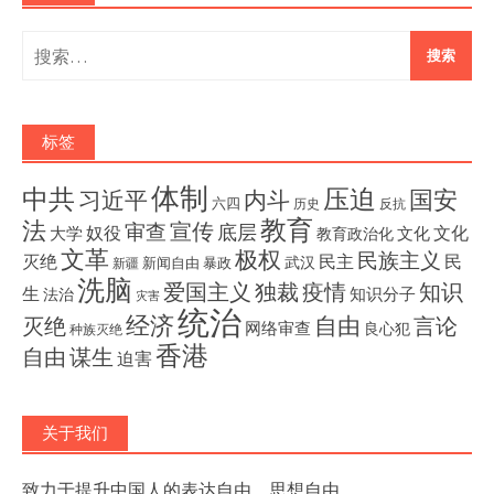
搜
索：
标签
体制
压迫
中共
国安
内斗
习近平
六四
历史
反抗
教育
法
宣传
审查
底层
奴役
文化
大学
文化
教育政治化
文革
极权
民族主义
灭绝
民主
民
武汉
新闻自由
暴政
新疆
洗脑
独裁
疫情
知识
爱国主义
生
知识分子
法治
灾害
统治
经济
灭绝
自由
言论
网络审查
良心犯
种族灭绝
香港
自由
谋生
迫害
关于我们
致力于提升中国人的表达自由、思想自由。