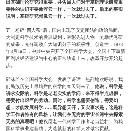
出基础理论研究很重要，并告诫人们对于基础理论研究重
要性的认识不要像浮云一样，一吹就过去了。后来的事实
说明，基础研究就像云一样，一吹就过去了。
五、粉碎“四人帮”后，国内出现了安定团结的政治局面。
为制定科学技术的发展规划，表彰先进人物，奖励优秀研
究成果，充分调动广大知识分子的积极性、创造性，1978
年3月18日，中共中央召开了全国科学大会。全国上下重新
回到以经济建设为中心的正常轨道上来，改革开放开始起
步。
郭沫若在全国科学大会上发表了讲话，热烈地欢呼说，我
们民族历史上最灿烂的科学的春天到来了。
他说，科学是
讲求实际的。科学是老老实实的学问，来不得半点虚假，
需要付出艰巨的劳动。同时，科学也需要创造，需要幻
想，才能发展科学……既异想天开，又实事求是，这是科
学工作者特有的风格，让我们在无穷的宇宙长河中去探索
无穷的真理吧！
他祝愿老一代科学工作者老当益壮，为我
国科学事业建新功，为造就新的科学人才做出贡献。