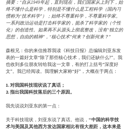
摘要：“自从1949年起，直到现在，我们国家从上到下，始
终不懂什么是科学，特别是不懂什么是工程科学（国内习
惯称为“技术科学”）；始终不尊重科学，不尊重科学家。
一系列政治运动是打击科学家的，扼杀了科学家的（个性
化）的创造性。如果再不从源头上彻底整改，没有“独立的
思想，自由的精神”，“核心技术”何来？创新何来？”
森根兄：你的来信推荐我读《科技日报》总编辑刘亚东发
表的一篇好文章“除了那些核心技术，我们还缺什么?”。我
也收到多位朋友转给我这一文章，有的打上括号“深度好
文”。我已经阅读。我理解大家称“好”，大概在于两点：
1. 对我国科技现状说了真话；
2. 指出我国科技落后的三个原因。
我先说说刘亚东的第一点：
关于科技现状，刘亚东说了真话。他说，
“中国的科学技
术与美国及其他西方发达国家相比有很大差距，这本来是