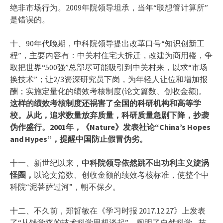
绝非市场行为。2009年院领导坦承，当年“联想管计算所”
是错误的。
十、90年代晚期，中科院领导提出改革口号“知识创新工
程”，主要内容有：中关村住宅大拆迁，改建为商用楼，争
取把世界“500强”总部尽可能吸引到中关村来，以求“市场
换技术”；让2/3资深研究员下岗，为年轻人让位和增加报
酬；实施定量化的绩效考核制度(论文篇数、创收金额)。
这样的绩效考核制度还祸害了全国的科研机构和高等学
校。从此，追求数量放弃质量，科研质量急剧下降，抄袭
伪作盛行。2001年，《Nature》发表社论“China’s Hopes
and Hypes”，提醒中国防止假冒伪劣。
十一、新世纪以来，
中科院领导依然跳不出功利主义旋涡
怪圈，
以论文篇数、创收金额的绩效考核标准，使整个中
科院“泥菩萨过河”，朝不保夕。
十二、不久前，郑哲敏在《学习时报 2017.12.27》上发表
了“从钱学森的技术科学思想谈起”，阐明了自然科学—技