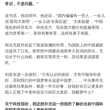
常识，不是问题。”
这句话，他说得对。他还说，“国内偏偏有一些人，一会儿
说‘新四大发明’，一会儿说‘全面赶超’、 ‘主体超越’，‘中国
现在的经济实力、科技实力、综合国力都分别超越美国，
成为世界第一’，算得有整有零，说得有鼻子有眼。
舆论无疑对此起了推波助澜的作用，为国际上的中国威胁
论提供了口实。那些把中国建设成就夸大其词的與论，无
论出于什么动机，都有百害而无一利，其结果是误国害
民。”
刘亚东进一步谈到，“只有认识到差距，才有可能弥补差
距，否则我们的中国梦将永远是中国梦。……中兴事件无
论最终结果如何，都是一件大好事，好就好在它让更多的
国人正视了中美科技实力的巨大差距，惊醒梦中人!”
关于科技现状，我还想补充说一些我所了解的当前中国科
学院和高校的令人着急的现状。