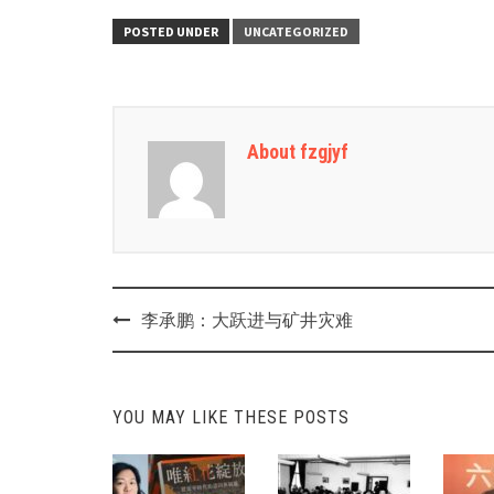
POSTED UNDER
UNCATEGORIZED
About fzgjyf
Post
李承鹏：大跃进与矿井灾难
navigation
YOU MAY LIKE THESE POSTS