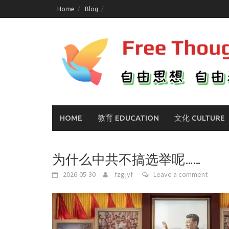
Skip
Home
Blog
to
content
HOME
教育 EDUCATION
文化 CULTURE
为什么中共不搞选举呢……
2026-05-30
fzgjyf
Leave a comment