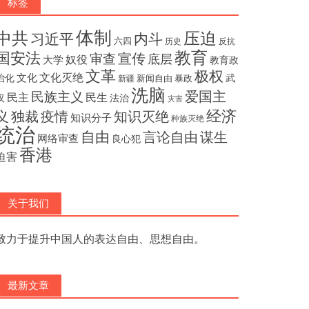
标签
体制
压迫
中共
内斗
习近平
六四
历史
反抗
教育
国安法
宣传
审查
底层
奴役
大学
教育政
文革
极权
文化灭绝
文化
治化
武
新闻自由
暴政
新疆
洗脑
民族主义
爱国主
民主
民生
汉
法治
灾害
经济
独裁
疫情
知识灭绝
义
知识分子
种族灭绝
统治
自由
言论自由
谋生
网络审查
良心犯
香港
迫害
关于我们
致力于提升中国人的表达自由、思想自由。
最新文章