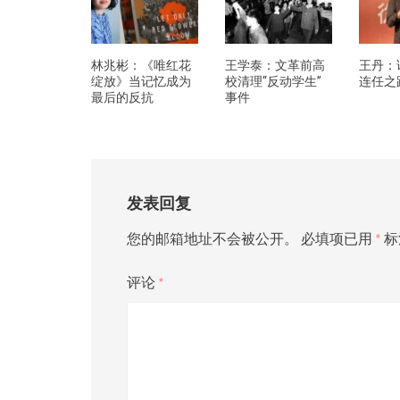
林兆彬：《唯红花
王学泰：文革前高
王丹：
绽放》当记忆成为
校清理“反动学生”
连任之
最后的反抗
事件
发表回复
您的邮箱地址不会被公开。
必填项已用
*
标
评论
*