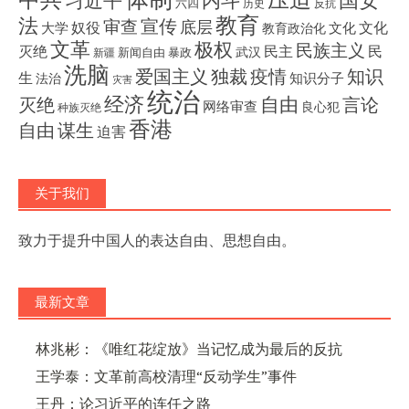
内斗
习近平
六四
历史
反抗
教育
法
宣传
审查
底层
奴役
文化
大学
文化
教育政治化
文革
极权
民族主义
灭绝
民主
民
武汉
新闻自由
暴政
新疆
洗脑
独裁
疫情
知识
爱国主义
生
知识分子
法治
灾害
统治
经济
灭绝
自由
言论
网络审查
良心犯
种族灭绝
香港
自由
谋生
迫害
关于我们
致力于提升中国人的表达自由、思想自由。
最新文章
林兆彬：《唯红花绽放》当记忆成为最后的反抗
王学泰：文革前高校清理“反动学生”事件
王丹：论习近平的连任之路