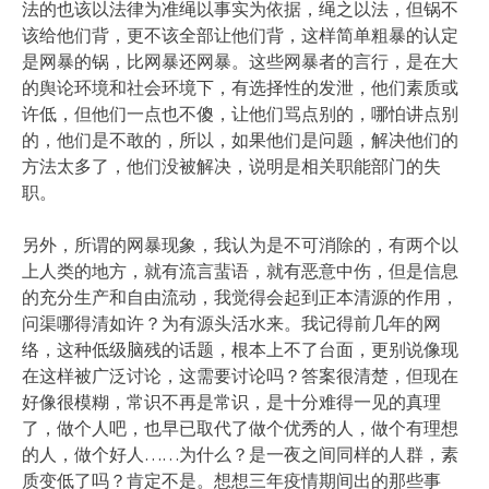
法的也该以法律为准绳以事实为依据，绳之以法，但锅不
该给他们背，更不该全部让他们背，这样简单粗暴的认定
是网暴的锅，比网暴还网暴。这些网暴者的言行，是在大
的舆论环境和社会环境下，有选择性的发泄，他们素质或
许低，但他们一点也不傻，让他们骂点别的，哪怕讲点别
的，他们是不敢的，所以，如果他们是问题，解决他们的
方法太多了，他们没被解决，说明是相关职能部门的失
职。
另外，所谓的网暴现象，我认为是不可消除的，有两个以
上人类的地方，就有流言蜚语，就有恶意中伤，但是信息
的充分生产和自由流动，我觉得会起到正本清源的作用，
问渠哪得清如许？为有源头活水来。我记得前几年的网
络，这种低级脑残的话题，根本上不了台面，更别说像现
在这样被广泛讨论，这需要讨论吗？答案很清楚，但现在
好像很模糊，常识不再是常识，是十分难得一见的真理
了，做个人吧，也早已取代了做个优秀的人，做个有理想
的人，做个好人……为什么？是一夜之间同样的人群，素
质变低了吗？肯定不是。想想三年疫情期间出的那些事