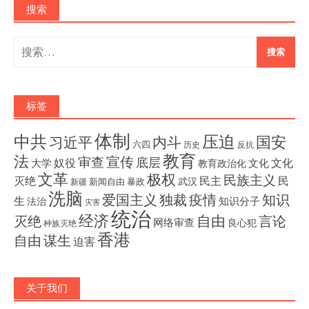
搜索
搜
索：
标签
体制
压迫
中共
国安
内斗
习近平
六四
历史
反抗
教育
法
宣传
审查
底层
奴役
文化
大学
文化
教育政治化
文革
极权
民族主义
灭绝
民主
民
武汉
新闻自由
暴政
新疆
洗脑
独裁
疫情
知识
爱国主义
生
知识分子
法治
灾害
统治
经济
灭绝
自由
言论
网络审查
良心犯
种族灭绝
香港
自由
谋生
迫害
关于我们