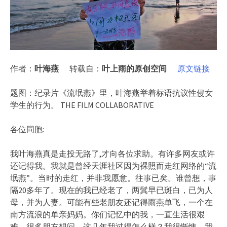
作者：
叶海燕
转载自：
叶上雨的原创空间
原文链接
题图：纪录片《流氓燕》里，叶海燕举着标语抗议性侵女
学生的行为。 THE FILM COLLABORATIVE
各位同胞:
我叶海燕真是走投无路了,才向各位求助。有许多网友或许
还记得我。我就是曾经天涯社区因为裸照而走红网络的“流
氓燕”。当时的走红，并非我愿意。往事已矣。谁曾想，事
隔20多年了。现在的我已经老了，两鬂早已斑白，已为人
母，并为人妻。可能有些老朋友还记得雨燕单飞，一个在
南方流浪的单亲妈妈。你们记忆中的我，一直生活很艰
难。很多朋友想问，这几年我过得怎么样？我很惭愧。我