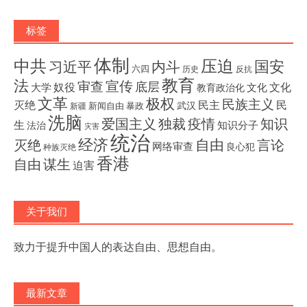
标签
体制
压迫
中共
国安
内斗
习近平
六四
历史
反抗
教育
法
宣传
审查
底层
奴役
文化
大学
文化
教育政治化
文革
极权
民族主义
灭绝
民主
民
武汉
新闻自由
暴政
新疆
洗脑
独裁
疫情
知识
爱国主义
生
知识分子
法治
灾害
统治
经济
灭绝
自由
言论
网络审查
良心犯
种族灭绝
香港
自由
谋生
迫害
关于我们
致力于提升中国人的表达自由、思想自由。
最新文章