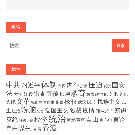
搜索
搜
索：
标签
体制
压迫
中共
国安
内斗
习近平
六四
历史
反抗
教育
法
宣传
审查
底层
奴役
文化
大学
文化
教育政治化
文革
极权
民族主义
灭绝
民主
民
武汉
新闻自由
暴政
新疆
洗脑
独裁
疫情
知识
爱国主义
生
知识分子
法治
灾害
统治
经济
灭绝
自由
言论
网络审查
良心犯
种族灭绝
香港
自由
谋生
迫害