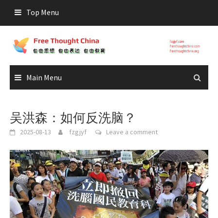
Skip
Top Menu
to
content
Main Menu
吴洪森：如何反洗脑？
2025-08-13
fzgjyf
Leave a comment