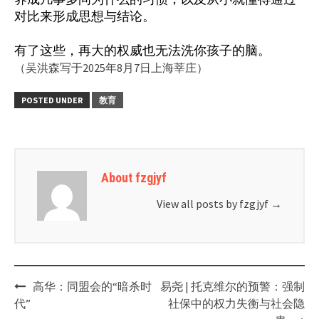
对比来形成思想与结论。
有了这些，再大的权威也无法洗你孩子的脑。
（吴洪森写于2025年8月7日上海莘庄）
POSTED UNDER
教育
About fzgjyf
View all posts by fzgjyf
→
Post
高华：同盟会的“暗杀时
易尧 | 托克维尔的预警：强制
navigation
代”
社保中的权力失衡与社会隐