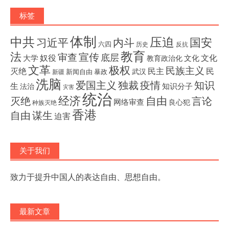
标签
体制
压迫
中共
国安
内斗
习近平
六四
历史
反抗
教育
法
宣传
审查
底层
奴役
文化
大学
文化
教育政治化
文革
极权
民族主义
灭绝
民主
民
武汉
新闻自由
暴政
新疆
洗脑
独裁
疫情
知识
爱国主义
生
知识分子
法治
灾害
统治
经济
灭绝
自由
言论
网络审查
良心犯
种族灭绝
香港
自由
谋生
迫害
关于我们
致力于提升中国人的表达自由、思想自由。
最新文章