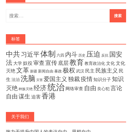
搜
索：
标签
体制
压迫
中共
国安
内斗
习近平
六四
历史
反抗
教育
法
宣传
审查
底层
奴役
文化
大学
文化
教育政治化
文革
极权
民族主义
灭绝
民主
民
武汉
新闻自由
暴政
新疆
洗脑
独裁
疫情
知识
爱国主义
生
知识分子
法治
灾害
统治
经济
灭绝
自由
言论
网络审查
良心犯
种族灭绝
香港
自由
谋生
迫害
关于我们
致力于提升中国人的表达自由、思想自由。