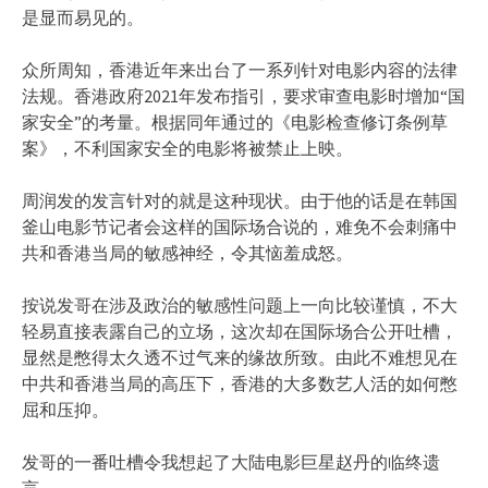
是显而易见的。
众所周知，香港近年来出台了一系列针对电影内容的法律
法规。香港政府2021年发布指引，要求审查电影时增加“国
家安全”的考量。根据同年通过的《电影检查修订条例草
案》，不利国家安全的电影将被禁止上映。
周润发的发言针对的就是这种现状。由于他的话是在韩国
釜山电影节记者会这样的国际场合说的，难免不会刺痛中
共和香港当局的敏感神经，令其恼羞成怒。
按说发哥在涉及政治的敏感性问题上一向比较谨慎，不大
轻易直接表露自己的立场，这次却在国际场合公开吐槽，
显然是憋得太久透不过气来的缘故所致。由此不难想见在
中共和香港当局的高压下，香港的大多数艺人活的如何憋
屈和压抑。
发哥的一番吐槽令我想起了大陆电影巨星赵丹的临终遗
言。