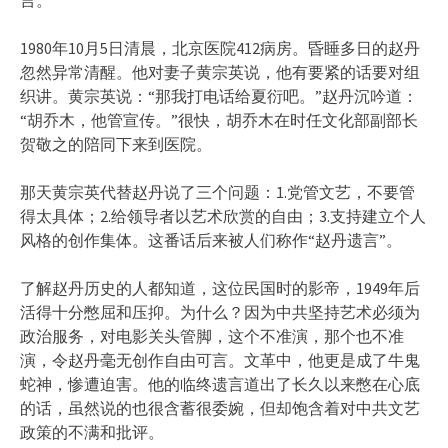
1980年10月5日清晨，北京医院412病房。昏睡多日的赵丹
忽然异常清醒。他对妻子黄宗英说，他有要紧的话要对组
织讲。黄宗英说：“那我打电话给夏衍吧。”赵丹沉吟道：
“胡乔木，他管宣传。”很快，胡乔木在时任文化部副部长
贺敬之的陪同下来到医院。
那天黄宗英代替赵丹说了三个问题：1.党管文艺，不要管
得太具体；2.给领导者以艺术欣赏的自由；3.支持建立个人
风格的创作集体。这番话后来被人们称作“赵丹遗言”。
了解赵丹历史的人都知道，这位民国时的影帝，1949年后
活得十分憋屈和压抑。为什么？因为中共坚持艺术必须为
政治服务，对电影关头管脚，这个不准演，那个也不准
演，令赵丹毫无创作自由可言。文革中，他更是成了牛鬼
蛇神，惨遭迫害。他的临终遗言道出了长久以来憋在心底
的话，虽然说的也很含蓄很委婉，但却饱含着对中共文艺
政策的不满和批评。