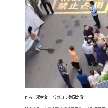
作者：
邓聿文
转载自：
美国之音