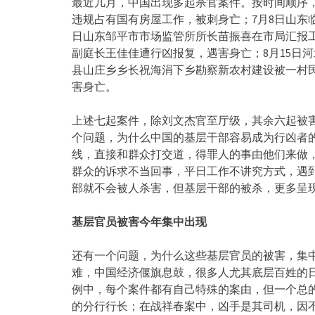
最近几月，中国出现多起杀官案件。按时间顺序，
违规占有国有房屋工作，被刺身亡；7月8日山东
日山东邹平市市场监管所所长苗振喜在市局汇报工
副庭长王佳佳遭行凶报复，遇害身亡；8月15日
县山庄乡乡长祝海涓下乡勘察新农村建设被一村民
害身亡。
上述七起案件，除刘文杰官至厅级，其余六起被
个问题，为什么中国的基层干部容易成为行凶者
线，直接和群众打交道，得罪人的事由他们来做
群众的诉求不当回事，平日工作不讲究方式，遇
部就不会被人杀害，但基层干部的被杀，更多呈
基层官员被害今年集中出现
还有一个问题，为什么这些基层官员的被害，集
难，中国经济偃旗息鼓，很多人尤其底层百姓的
例中，每个案件都有自己特殊的案由，但一个总
的分行行长；在战祥春案中，凶手是其司机，因