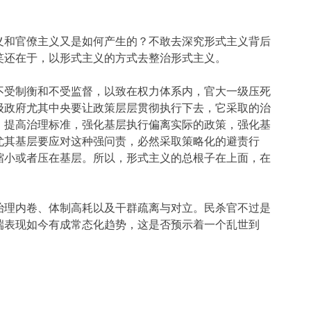
义和官僚主义又是如何产生的？不敢去深究形式主义背后
笑还在于，以形式主义的方式去整治形式主义。
不受制衡和不受监督，以致在权力体系内，官大一级压死
级政府尤其中央要让政策层层贯彻执行下去，它采取的治
，提高治理标准，强化基层执行偏离实际的政策，强化基
尤其基层要应对这种强问责，必然采取策略化的避责行
缩小或者压在基层。所以，形式主义的总根子在上面，在
治理内卷、体制高耗以及干群疏离与对立。民杀官不过是
端表现如今有成常态化趋势，这是否预示着一个乱世到