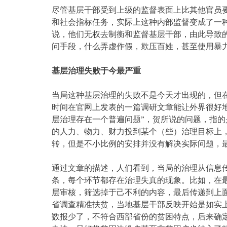
尽管基层干部受到上级的监督表面上比其他官员
和社会指标任务，实际上这种内部监督变成了一
说，他们无权去制衡和监督基层干部，由此导致
问手段，什么弄虚作假，欺压百姓，甚至使用暴
基层治理失败于今最严重
当局这种基层治理的失败不是今天才出现的，但
时间在官网上发表的一篇调研文章能让外界很好
层治理存在一个普遍问题”，贺所说的问题，指的
的人力、物力、财力投到某个（些）治理目标上，
转，但是不小比例的安排并没有解决实际问题，
通过文章的描述，人们看到，当局的治理从信息
条，每个环节都存在治理失真的现象。比如，在
层审核，筛选掉于己不利的内容，最后传递到上面
省调查精准扶贫，当地基层干部反映开始是如实
数报少了，不符合西部省份的贫困特点，后来确