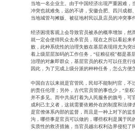
当地一名企业主。由于中国经济出现严重困难，
冲突也就难免，远的不讲，安徽合肥、四川成都
当地城管与摊贩、被征地村民以及店员的冲突事
经济困境客观上会导致官员被杀的概率增加，然
就一定会使得民众去杀官员，现在之所以看起来
败，此种系统性的治理失败在基层表现得尤为突
着上级层层加码的工作任务，“征粮征税”都是基
治理的对象即群众，基层官员的权力可以任意行
因此，为了完成上级分派的种种任务，怎么方便
中国自古以来就是官管民，民却不能制约官，不
的责任伦理；另外，古代官员管的事也少，“皇权
并不多见。而中共虽打着为人民服务的旗号，可
成利己主义者，这就需要依赖外在的制度和法律
是官僚体系内部的监督，而且是一种上对下的监
沟，哪些事是官员可以做的，哪些权利是属于民
实质性的救济措施，当官员越出权利边界侵犯了