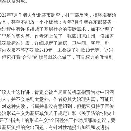
精准扶贫对象。
023年7月作者去华北某市调查，村干部反映，搞环境整治
农具，甚至不能放一个小板凳；今年7月作者在东部某省一
治过程中有许多超越了基层社会的实际需求，如不让鸭子
子里堆放柴火等。作者还上传了一张四川凉山州一份加盖
境罚款标准》表，详细规定了厨房、卫生间、客厅、卧
衣服不整齐罚款3-10元，未叠被子罚款10元等。这岂
但它打着“合法”的旗号就这么做了，可见权力的傲慢到
异议人士这样讲，肯定会被当局宣传机器指责为对中国污
的人，并不会感到太意外。作者称其为治理失真，可能只
。对这种失败，当局并非没有意识到，但把它归咎于官僚
整治形式主义为基层减负若干规定》和《关于防治“指尖上
开了“指尖上的形式主义”全国整治工作动员部署会议，要
重基层负担的突出问题，有针对性地提出加强和改进措