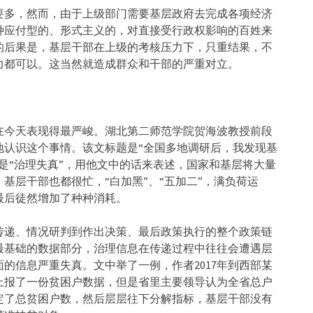
要多，然而，由于上级部门需要基层政府去完成各项经济
种应付型的、形式主义的，对直接受行政权影响的百姓来
的后果是，基层干部在上级的考核压力下，只重结果，不
力都可以。这当然就造成群众和干部的严重对立。
在今天表现得最严峻。湖北第二师范学院贺海波教授前段
地认识这个事情。该文标题是“全国多地调研后，我发现基
是“治理失真”，用他文中的话来表述，国家和基层将大量
基层干部也都很忙，“白加黑”、“五加二”，满负荷运
最后徒然增加了种种消耗。
传递、情况研判到作出决策、最后政策执行的整个政策链
最基础的数据部分，治理信息在传递过程中往往会遭遇层
的信息严重失真。文中举了一例，作者2017年到西部某
上报了一份贫困户数据，但是省里主要领导认为全省总户
定了总贫困户数，然后层层往下分解指标，基层干部没有