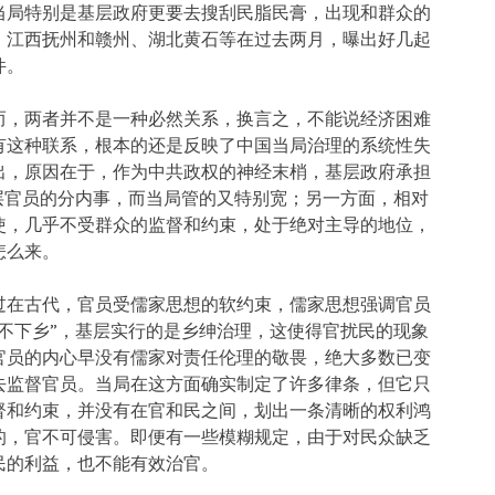
当局特别是基层政府更要去搜刮民脂民膏，出现和群众的
、江西抚州和赣州、湖北黄石等在过去两月，曝出好几起
件。
而，两者并不是一种必然关系，换言之，不能说经济困难
有这种联系，根本的还是反映了中国当局治理的系统性失
出，原因在于，作为中共政权的神经末梢，基层政府承担
层官员的分内事，而当局管的又特别宽；另一方面，相对
使，几乎不受群众的监督和约束，处于绝对主导的地位，
怎么来。
过在古代，官员受儒家思想的软约束，儒家思想强调官员
不下乡”，基层实行的是乡绅治理，这使得官扰民的现象
官员的内心早没有儒家对责任伦理的敬畏，绝大多数已变
去监督官员。当局在这方面确实制定了许多律条，但它只
督和约束，并没有在官和民之间，划出一条清晰的权利鸿
的，官不可侵害。即便有一些模糊规定，由于对民众缺乏
民的利益，也不能有效治官。