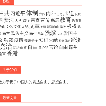
标签
体制
压迫
中共
内斗
习近平
六四
历史
反抗
教育
国安法
宣传
审查
底层
奴役
大学
教育政
文革
极权
文化灭绝
文化
治化
武
新闻自由
暴政
新疆
洗脑
民族主义
爱国主
民主
民生
汉
法治
灾害
经济
独裁
疫情
知识灭绝
义
知识分子
种族灭绝
统治
自由
言论自由
谋生
网络审查
良心犯
香港
迫害
关于我们
致力于提升中国人的表达自由、思想自由。
最新文章