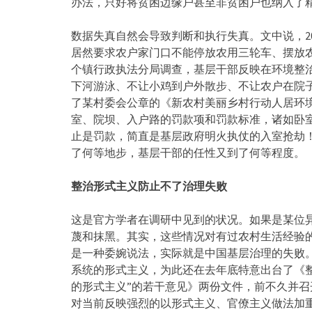
办法，只好将贫困边缘户甚至非贫困户也纳入了
数据失真自然会导致判断和执行失真。文中说，2
居然要求农户家门口不能停放农用三轮车、摆放
个镇行政执法分局调查，基层干部反映在环境整
下河游泳、不让小鸡到户外散步、不让农户在院
了某村委会公章的《新农村美丽乡村行动人居环
室、院坝、入户路的罚款项和罚款标准，诸如卧室内
止是罚款，简直是基层政府明火执仗的入室抢劫！
了何等地步，基层干部的任性又到了何等程度。
整治形式主义防止不了治理失败
这是官方学者在调研中见到的状况。如果是某位
蔑和抹黑。其实，这些情况对有过农村生活经验
是一种委婉说法，实际就是中国基层治理的失败
系统的形式主义，为此还在去年底特意出台了《
的形式主义”的若干意见》两份文件，前不久并召
对当前反映强烈的以形式主义、官僚主义做法加