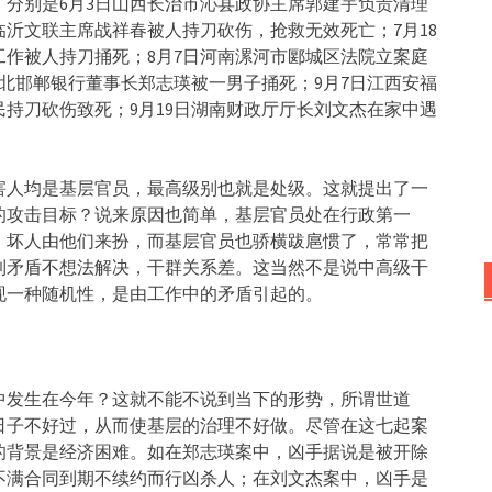
分别是6月3日山西长治市沁县政协主席郭建宇负责清理
临沂文联主席战祥春被人持刀砍伤，抢救无效死亡；7月18
作被人持刀捅死；8月7日河南漯河市郾城区法院立案庭
河北邯郸银行董事长郑志瑛被一男子捅死；9月7日江西安福
持刀砍伤致死；9月19日湖南财政厅厅长刘文杰在家中遇
害人均是基层官员，最高级别也就是处级。这就提出了一
的攻击目标？说来原因也简单，基层官员处在行政第一
，坏人由他们来扮，而基层官员也骄横跋扈惯了，常常把
到矛盾不想法解决，干群关系差。这当然不是说中高级干
现一种随机性，是由工作中的矛盾引起的。
中发生在今年？这就不能不说到当下的形势，所谓世道
日子不好过，从而使基层的治理不好做。尽管在这七起案
的背景是经济困难。如在郑志瑛案中，凶手据说是被开除
不满合同到期不续约而行凶杀人；在刘文杰案中，凶手是