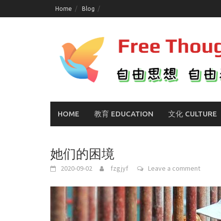
Skip
Home
Blog
to
content
HOME
教育 EDUCATION
文化 CULTURE
她们的困境
2020-09-02
fzgjyf
Leave a comment