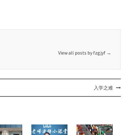
View all posts by fzgjyf
→
入学之难