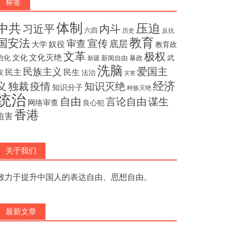
标签
体制
压迫
中共
内斗
习近平
六四
历史
反抗
教育
国安法
宣传
审查
底层
奴役
大学
教育政
文革
极权
文化灭绝
文化
治化
武
新闻自由
暴政
新疆
洗脑
民族主义
爱国主
民主
民生
汉
法治
灾害
经济
独裁
疫情
知识灭绝
义
知识分子
种族灭绝
统治
自由
言论自由
谋生
网络审查
良心犯
香港
迫害
关于我们
致力于提升中国人的表达自由、思想自由。
最新文章