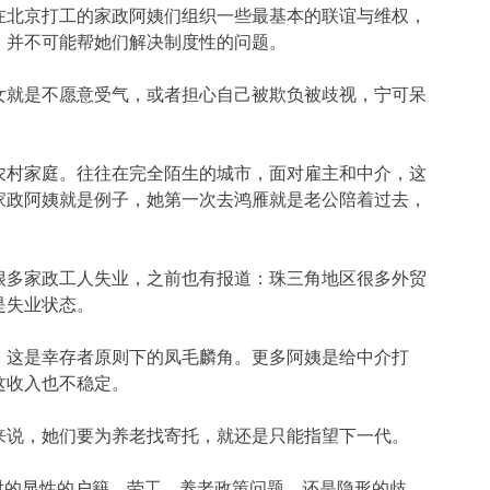
在北京打工的家政阿姨们组织一些最基本的联谊与维权，
，并不可能帮她们解决制度性的问题。
女就是不愿意受气，或者担心自己被欺负被歧视，宁可呆
农村家庭。往往在完全陌生的城市，面对雇主和中介，这
家政阿姨就是例子，她第一次去鸿雁就是老公陪着过去，
很多家政工人失业，之前也有报道：珠三角地区很多外贸
是失业状态。
，这是幸存者原则下的凤毛麟角。更多阿姨是给中介打
这收入也不稳定。
来说，她们要为养老找寄托，就还是只能指望下一代。
要面对的显性的户籍、劳工、养老政策问题，还是隐形的歧