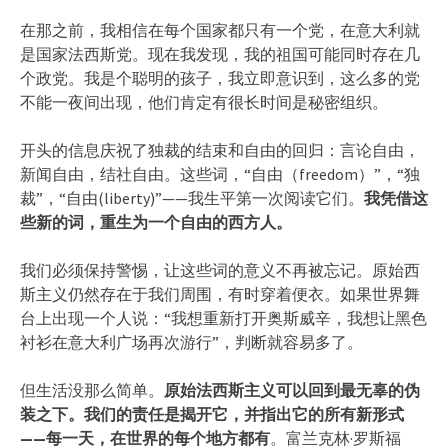
在那之前，我相信在每个国家都只有一个党，在意大利就
是国家法西斯党。现在我发现，我的祖国可能同时存在几
个政党。我是个聪明的孩子，我立即意识到，这么多的党
不能一夜间出现，他们肯定有很长时间是秘密组织。
开头的信息庆祝了独裁的结束和自由的回归：言论自由，
新闻自由，结社自由。这些词，“自由（freedom）”，“独
裁”，“自由(liberty)”——我生平第一次阅读它们。
我凭借这
些新的词，重生为一个自由的西方人。
我们必须保持警惕，让这些词的意义不再被忘记。原始西
斯主义仍然存在于我们周围，有时穿着便衣。如果世界舞
台上出现一个人说：“我想重新打开奥斯威辛，我想让黑色
衬衫在意大利广场再次游行”，判断就容易多了。
但生活没那么简单。
原始法西斯主义可以回到最无辜的伪
装之下。我们的责任是揭开它，并指出它的所有新形式
——每一天，在世界的每个地方都有
。富兰克林·罗斯福