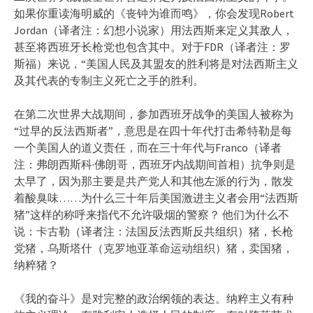
如果你重读海明威的《丧钟为谁而鸣》，你会发现Robert
Jordan（译者注：幻想小说家）用法西斯来定义其敌人，
甚至将西班牙长枪党也包含其中。对于FDR（译者注：罗
斯福）来说，“美国人民及其盟友的胜利将是对法西斯主义
及其代表的专制主义死亡之手的胜利。
在第二次世界大战期间，参加西班牙战争的美国人被称为
“过早的反法西斯者”，意思是在四十年代打击希特勒是每
一个美国人的道义责任，而在三十年代与Franco（译者
注：弗朗西斯科·佛朗哥，西班牙内战期间首相）抗争则是
太早了，因为那主要是共产党人和其他左派的行为，散发
着酸臭味……为什么三十年后美国激进主义者会用“法西斯
猪”这样的称呼来指代不允许吸烟的警察？ 他们为什么不
说：卡古勒（译者注：法国反法西斯反共组织）猪，长枪
党猪，乌斯塔什（克罗地亚革命运动组织）猪，卖国猪，
纳粹猪？
《我的奋斗》是对完整的政治纲领的表达。纳粹主义有种