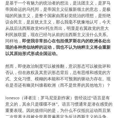
是基于一个有魅力的统治者的想法，是法团主义，是罗马
帝国命运的乌托邦，是帝国主义征服新领土的意志，是极
端的民族主义，是整个国家由黑衫党统治的理想，是拒绝
议会民主，是反犹太主义，那么我毫不犹豫地认可，今天
从战后法西斯政党MSI托生而出，明显是右翼政党的意大
利民族联盟，现在已经与从前的法西斯主义没什么关系。
同样地，
即使我非常担心在包括俄罗斯在内的欧洲各处出
现的各种类似纳粹的运动，我也不认为纳粹主义将会重新
以其原始形式形成全国运动。
然而，即使政治制度可以被推翻，意识形态可以被批评和
否认，但在政权及其意识形态背后，总有思维和感觉的方
式、文化习惯、模糊的本能和不可预测的驱动力存在。现
在是否还有幽灵纠缠着欧洲（而不是世界的其他地方）？
Ionesco（译者注：罗马尼亚剧作家）曾经说过“语言是有
意义的，其余只是喋喋不休”。语言习惯通常是潜在感受的
重要表现。因此值得问的是，为什么不仅抵抗运动而且第
二次世界大战被全世界普遍界定为反法西斯主义的斗争。