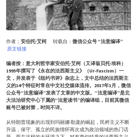
作者：
安伯托·艾柯
转载自：
微信公众号 “法意编译”
原文链接
编者按：意大利哲学家安伯托·艾柯（又译翁贝托·埃科）
1995年撰写了《永在的法西斯主义》（Ur-Fascism）一
文，并发表于《纽约书评》杂志上，文中总结的法西斯主
义的14个特征时常在中文社交媒体流传。2017年1月，微信
公众号“法意编译”发表了文章的中文版。“法意编译”是北
大法治研究中心下属的“法意读书”的编译组，目前其微信
账号已被封禁，时间不详。
从特朗普现象的出现到玛丽娜·勒庞的崛起，民粹主义不断
升温，保守、孤立的民族情怀再次成为政治领域的热门话
题。而在这样的大环境之下，对有类似特质的法西斯主义