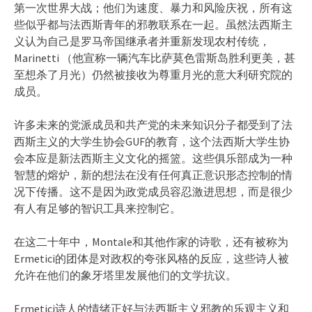
第一次世界大战；他们为速度、暴力和风险庆祝，所有这
些似乎都与法西斯青年的邪教联系在一起。虽然法西斯主
义认为自己是罗马帝国继承者并重新发现农村传统，
Marinetti （他宣称一辆汽车比萨莫色雷斯岛胜利更美，甚
至想杀了月光）仍然被接收为尊重月光的意大利研究院的
成员。
许多未来的党派成员和共产党的未来知识分子都受到了法
西斯主义的大学生协会GUF的教育，这个法西斯大学生协
会本应是新法西斯主义文化的摇篮。这些俱乐部成为一种
智慧的熔炉，新的想法在没有任何真正意识形态控制的情
况下传播。这不是因为政党成员容忍激进思想，而是很少
有人有足够的智识工具来控制它。
在这二十年中，Montale和其他作家的诗歌，还有被称为
Ermetici的团体是对政权的夸张风格的反应，这些诗人被
允许在他们的象牙塔里发展他们的文学抗议。
Ermetici诗人的情绪正好与法西斯主义邪教的乐观主义和