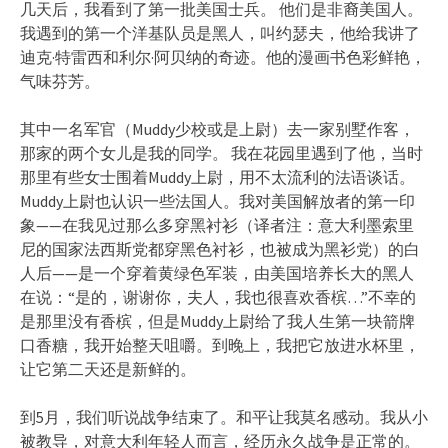
几天后，我看到了第一批美国士兵。 他们是非裔美国人。
我遇到的第一个洋基队员是黑人，叫约瑟夫，他给我讲了
迪克·特雷西和利尔·阿贝纳的奇迹。他的漫画书色彩鲜艳，
气味芬芳。
其中一名军官（Muddy少校或是上尉）去一家别墅作客，
那家的两个女儿是我的同学。 我在花园里遇到了他，当时
那里有些女士围着Muddy上尉，用不太流利的法语谈话。
Muddy上尉也认识一些法国人。我对美国解放者的第一印
象——在我见过那么多穿黑衬衫（译者注：意大利墨索里
尼的国家法西斯党都穿黑色衬衫，也被成为黑衫党）的白
人后——是一个穿着黄绿色军装，由美国培养长大的黑人
在说：“是的，谢谢你，夫人，我也很喜欢香槟…”不幸的
是那里没有香槟，但是Muddy上尉给了我人生第一块箭牌
口香糖，我开始整天咀嚼。到晚上，我把它放进水杯里，
让它第二天还是新鲜的。
到5月，我们听说战争结束了。和平让我莫名感动。我从小
被教导，对意大利年轻人而言，经历永久战争是正常的。