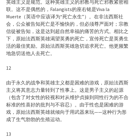
英雄主义是规范。这种英雄主义的邪教与死亡邪教紧密相
联。这不是偶然的，Falangists的座右铭是Viva la
Muerte（英语中应该译为“死亡永生”）。在非法西斯社
会，公众被告知死亡是不愉快的，但必须尊严面对；宗教
信徒被告知，这是达到超自然幸福的痛苦的方式。相比之
下，原始法西斯英雄渴望英勇的死亡，宣传死亡是英勇生
活的最佳奖励。原始法西斯英雄急切追求死亡。他更频繁
地急切送他人去死亡。
12
由于永久的战争和英雄主义都是困难的游戏，原始法西斯
主义将其意志力量转到了性事上。这是男子主义的起源
（包含了对女性的轻视和对从维护贞操到同性行为的不合
标准的性喜好的批判与不容忍）。由于性也是困难的游
戏，原始法西斯英雄就倾向于用武器来玩——这种行为形
成了生气勃勃的生殖运动。
13