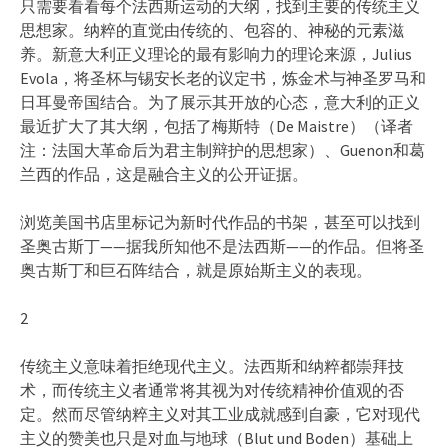
只需要看看每个法西斯运动的大纲，找到主要的传统主义
思想家。纳粹的直觉由传统的、包容的、神秘的元素滋
养。新意大利正义理论的最有影响力的理论来源，Julius
Evola，将圣杯与锡安长老的议定书，炼金术与神圣罗马和
日耳曼帝国结合。为了展示其开放的心态，意大利的正义
最近扩大了其大纲，包括了梅斯特（De Maistre）（译者
注：法国大革命后为君主制辩护的思想家）、Guenon和葛
兰西的作品，这是融合主义的公开证据。
浏览美国书店里标记为新时代作品的书架，甚至可以找到
圣奥古斯丁——据我所知他不是法西斯——的作品。但将圣
奥古斯丁和巨石阵结合，就是原始斯主义的表现。
2
传统主义意味着拒绝现代主义。法西斯和纳粹都崇拜技
术，而传统主义者通常将其视为对传统精神价值观的否
定。然而尽管纳粹主义对其工业成就感到自豪，它对现代
主义的赞美也只是对血与地球（Blut und Boden）基础上