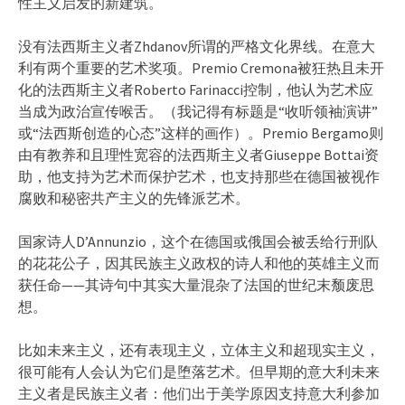
性主义启发的新建筑。
没有法西斯主义者Zhdanov所谓的严格文化界线。在意大
利有两个重要的艺术奖项。Premio Cremona被狂热且未开
化的法西斯主义者Roberto Farinacci控制，他认为艺术应
当成为政治宣传喉舌。（我记得有标题是“收听领袖演讲”
或“法西斯创造的心态”这样的画作）。Premio Bergamo则
由有教养和且理性宽容的法西斯主义者Giuseppe Bottai资
助，他支持为艺术而保护艺术，也支持那些在德国被视作
腐败和秘密共产主义的先锋派艺术。
国家诗人D’Annunzio，这个在德国或俄国会被丢给行刑队
的花花公子，因其民族主义政权的诗人和他的英雄主义而
获任命——其诗句中其实大量混杂了法国的世纪末颓废思
想。
比如未来主义，还有表现主义，立体主义和超现实主义，
很可能有人会认为它们是堕落艺术。但早期的意大利未来
主义者是民族主义者：他们出于美学原因支持意大利参加