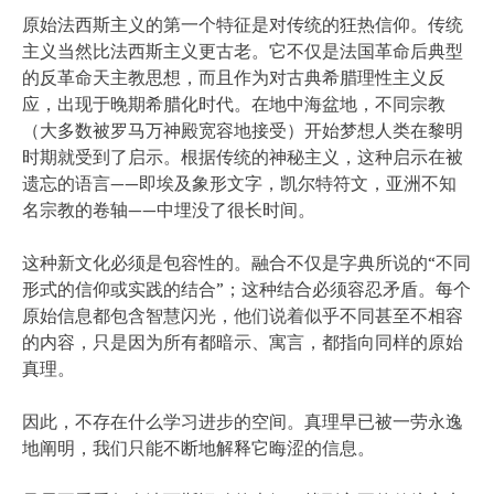
原始法西斯主义的第一个特征是对传统的狂热信仰。传统
主义当然比法西斯主义更古老。它不仅是法国革命后典型
的反革命天主教思想，而且作为对古典希腊理性主义反
应，出现于晚期希腊化时代。在地中海盆地，不同宗教
（大多数被罗马万神殿宽容地接受）开始梦想人类在黎明
时期就受到了启示。根据传统的神秘主义，这种启示在被
遗忘的语言——即埃及象形文字，凯尔特符文，亚洲不知
名宗教的卷轴——中埋没了很长时间。
这种新文化必须是包容性的。融合不仅是字典所说的“不同
形式的信仰或实践的结合”；这种结合必须容忍矛盾。每个
原始信息都包含智慧闪光，他们说着似乎不同甚至不相容
的内容，只是因为所有都暗示、寓言，都指向同样的原始
真理。
因此，不存在什么学习进步的空间。真理早已被一劳永逸
地阐明，我们只能不断地解释它晦涩的信息。