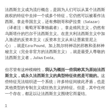
法西斯主义成为流行概念，是因为人们可以从某个法西斯
政权的特征中去掉一个或多个特征，它仍然可以被看作法
西斯。拿走帝国主义，还有弗朗哥和萨拉查（Salazar）
（译者注：葡萄牙军事独裁者）。拿走殖民主义，仍然有
乌斯塔什的巴尔干法西斯主义。在意大利法西斯主义中加
入激进的反资本主义（反资本主义从未让墨索里尼上
心），就是Ezra Pound。加上凯尔特神话的邪教和圣杯神
秘主义（完全非官方的法西斯主义），就是最受人尊敬的
法西斯主义者，Julius Evola。
但尽管有这种模糊性，
我认为概括一些我称其为原始法西
斯主义，或永久法西斯主义的典型特征依然是可能的。
这
些特征无法组织进一个系统；许多特征间彼此矛盾，也是
其他类型的专制主义或狂热主义的特征。但是，其中任何
一个存在，都足以让法西斯主义围绕它而凝结。
1