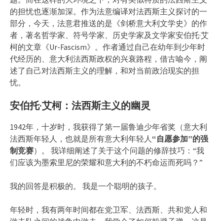
的担忧也逐渐加深。作为法意编译对法西斯主义探讨的一
部分，今天，法意君推送的是《剑桥意大利文学史》的作
者，著名哲学家、符号学家、历史学家及文学家安伯托·艾
柯的文章《Ur-Fascism》。作者通过自己在幼年到少年时
代经历的、意大利法西斯政权的兴衰路程，借古喻今，阐
述了自己对法西斯主义的理解，和对当前政治现实的担
忧。
安伯托·艾柯：法西斯主义的幽灵
1942年，十岁时，我获得了第一届鲁迪少年省奖（意大利
法西斯年轻人，也就是所有意大利年轻人
“自愿参加”的强
制竞赛
）。 我详细阐述了关于这个问题的修辞技巧：“我
们应该为墨索里尼的荣耀和意大利的不朽命运而死吗？”
我的回答是积极的。 我是一个聪明的孩子。
年轻时，我有两年时间都在党卫军、法西斯、共和党人和