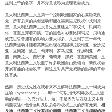
提到上帝的名字，并不介意被称为摄理教会成员。
意大利法西斯主义是第一个控制欧洲国家的右翼独裁政
党，所有后来的类似运动都能在墨索里尼政权中找到原
型。意大利法西斯主义首先是要建立军事仪式，民间习
俗，甚至是穿着习惯。它的黑色衬衫要比阿玛尼，贝纳通
或范思哲曾拥有的影响力要大得多。只是到了三十年代，
法西斯运动才随着莫斯里出现在英国和拉脱维亚、爱沙尼
亚、立陶宛、波兰、匈牙利、罗马尼亚、保加利亚、希
腊、南斯拉夫、西班牙、葡萄牙、挪威，甚至南美洲。是
意大利法西斯主义说服了许多欧洲自由派领袖，新政权会
开展有趣的社会改革，而这是对共产党威胁的温和的革命
性替换。
然而，历史优先性在我看来不是解释法西斯主义一词成为
提喻（synecdoche ）——即一个可以指代不同极权主义运
动的词语——的充分理由。这并不是因为法西斯主义本身
精髓表述中包含当时及以后各种极权主义的所有元素。
相
反地，法西斯主义没有核心精髓。法西斯主义是模糊的极