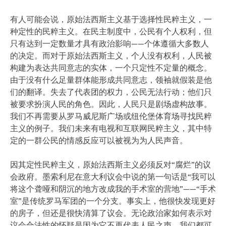
有人可能会说，原始法西斯主义基于选择性民粹主义，一
种定性的民粹主义。在民主制度中，公民有个人权利，但
只有达到一定数量才具有政治影响——个体遵循大多数人
的决定。而对于原始法西斯主义，个人没有权利，人民被
构建为表达共同意志的实体，一个只定性不定量的概念。
由于没有什么足量群体能形成共同意志，领袖就假装是他
们的翻译。失去了代表团的权力，公民无法行动；他们只
被要求扮演人民的角色。因此，人民只是剧场虚构故事。
我们不再需要从罗马威尼斯广场或纽伦堡体育场寻找民粹
主义的例子。我们未来有电视和互联网民粹主义，其中特
定的一群公民的情感反应可以被视为为人民声音。
因其定性民粹主义，原始法西斯主义必须反对“腐烂”的议
会政府。墨索利尼在意大利议会中说的第一句话是“我可以
将这个聋哑和阴沉的地方改成我的手术室的营地”——“手术
室”是传统罗马军团的一个分支。事实上，他很快发现更好
的房子，但还是很快清算了议会。无论政治家如何表示对
议会合法性的怀疑是因为它不再代表人民之声，我们都可