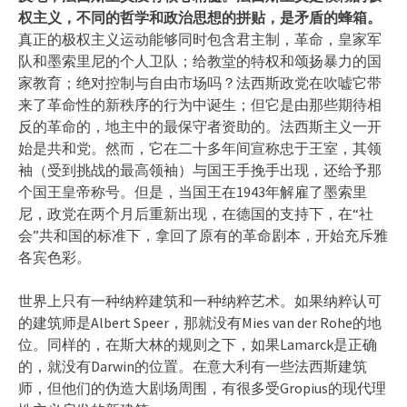
权主义，不同的哲学和政治思想的拼贴，是矛盾的蜂箱。
真正的极权主义运动能够同时包含君主制，革命，皇家军
队和墨索里尼的个人卫队；给教堂的特权和颂扬暴力的国
家教育；绝对控制与自由市场吗？法西斯政党在吹嘘它带
来了革命性的新秩序的行为中诞生；但它是由那些期待相
反的革命的，地主中的最保守者资助的。法西斯主义一开
始是共和党。然而，它在二十多年间宣称忠于王室，其领
袖（受到挑战的最高领袖）与国王手挽手出现，还给予那
个国王皇帝称号。但是，当国王在1943年解雇了墨索里
尼，政党在两个月后重新出现，在德国的支持下，在“社
会”共和国的标准下，拿回了原有的革命剧本，开始充斥雅
各宾色彩。
世界上只有一种纳粹建筑和一种纳粹艺术。如果纳粹认可
的建筑师是Albert Speer，那就没有Mies van der Rohe的地
位。同样的，在斯大林的规则之下，如果Lamarck是正确
的，就没有Darwin的位置。在意大利有一些法西斯建筑
师，但他们的伪造大剧场周围，有很多受Gropius的现代理