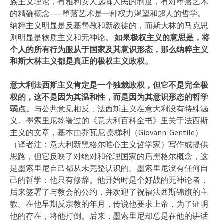
族主义理论，有雅利安人选择人民的制度，有对堕落艺术
的精确概念——堕落艺术是一种权力渴望和超人的哲学。
纳粹主义明显是反基督教和新教徒的，而斯大林的马克思
则明显是物质主义和无神论。
如果极权主义的意思是，将
个人的所有行为服从于国家及其意识形态，那么纳粹主义
和斯大林主义都是真正的极权主义政权。
意大利法西斯主义肯定是一个独裁政权，但它不是完全极
权的，这不是因为其温和性，而是因为其意识形态的哲学
弱点。
与公共意见相反，法西斯主义在意大利没有特殊涵
义。墨索里尼签署过的《意大利百科全书》里关于法西斯
主义的文章，基本由乔瓦尼·秦梯利（Giovanni Gentile）
（译者注：意大利新黑格尔唯心主义哲学家）写作或提供
思路，但它反映了对绝对和伦理国家的后黑格尔概念，这
是墨索里尼自己都从未完整认识的。墨索里尼没有任何自
己的哲学：他只有修辞。他开始时是个好战的无神论者，
后来签署了与教会的公约，并欢迎了祝福法西斯锦旗的主
教。在他早期反宗教的年月，传说他要求上帝，为了证明
他的存在，将他打倒。后来，墨索里尼却总是在他的讲话