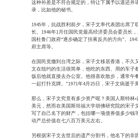
这种补差是不符合规定的，特让下属予以退还并
录，比如他的秘书。
1945年，抗战胜利前夕，宋子文率代表团出席
长。1946年1月任国民党最高经济委员会委员长
国杜鲁门政府“逐步确定了扶蒋反共的方向”。19
府主席等。
在国民党撤到台湾之际，宋子文移居香港，不久
文在纽约的生活很简单，他吃的东西、用的车子
饭后他就直接去办公室。他很喜欢散步，通常午
一起打扑克牌。”1971年4月25日，宋子文病逝
那么，宋子文究竟有多少资产呢？美国人斯特林
美元，然而在美国斯坦福大学胡佛研究院的宋子
写了自己名下的财产，包括哪一项债券值多少钱
动产总价值在七八百万美元左右。
另根据宋子文去世后的遗产分割书，他名下的非固定