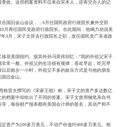
请查收。这些档案资料不仅来自宋本人，还有交办人的记
了联合国旧金山会议，；6月任国民政府行政院长兼外交部
，10月再任国民党政府行政院长。在此期间，他竭力劝说美
47年3月，宋子文辞去行政院长之职，改任国民党广东省政
又移居美国纽约。据其外孙冯英祥回忆：“我的外祖父宋子
都非常一般。外祖父的生活很有规律，喜欢早起，吃完早
餐以后散步一小时，外祖父不多的娱乐方式是与他的朋友
于美国旧金山。
•西格雷夫撰写的《宋家王朝》称，宋子文的资产多达数亿
文的档案中却给出了不同的答案。宋子文曾用钢笔亲自书
等等，每份财产报表都有美国会计师的签名，其动产和不
资产为100多万美元，不动产价值约400多万美元。相