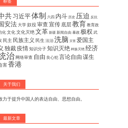
标签
体制
压迫
中共
内斗
习近平
六四
历史
反抗
教育
国安法
宣传
审查
底层
奴役
大学
教育政
文革
极权
文化灭绝
文化
治化
武
新闻自由
暴政
新疆
洗脑
民族主义
爱国主
民主
民生
汉
法治
灾害
经济
独裁
疫情
知识灭绝
义
知识分子
种族灭绝
统治
自由
言论自由
谋生
网络审查
良心犯
香港
迫害
关于我们
致力于提升中国人的表达自由、思想自由。
最新文章