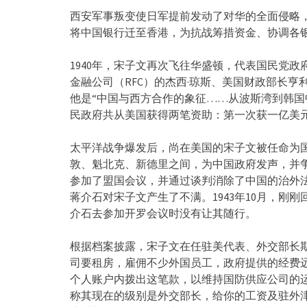
西安军事叛变使日军提前发动了对华的全面侵略
将中国银行迁至香港，为抗战筹措资金、协调各
1940年，宋子文再次飞往华盛顿，代表国民党
金融公司（RFC）的杰西·琼斯、美国财政部长亨
他是“中国与西方合作的象征……从波斯湾到韩国中最
民政府共从美国获得两笔资助：第一次获一亿美
太平洋战争爆发后，尚在美国的宋子文被任命为
敦、魁北克、新德里之间，为中国政府发声，并
参加了盟国会议，并通过谈判消除了中国的治外
蒋介石对宋子文产生了不满。1943年10月，刚
介石去参加开罗会议时没有让其随行。
根据档案披露，宋子文在任驻美代表、外交部长
司要租房，雇佣不少外国员工，政府提供的经费
个人账户内拨出这笔款，以维持国防供应公司的
称其现在的级别是外交部长，给你的工资及驻外