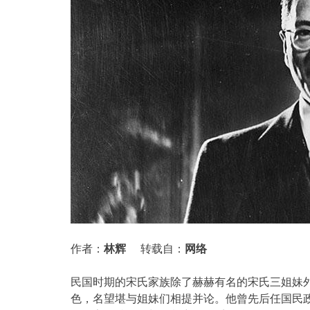
作者：
林辉
转载自：
网络
民国时期的宋氏家族除了赫赫有名的宋氏三姐妹
色，名望堪与姐妹们相提并论。他曾先后任国民