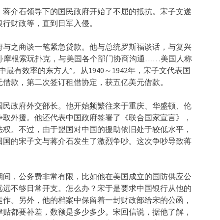
，蒋介石领导下的国民政府开始了不屈的抵抗。宋子文遂
银行财政等，直到日军入侵。
政府与之商谈一笔紧急贷款。他与总统罗斯福谈话，与复兴
利·摩根索玩扑克，与美国各个部门协商沟通……美国人称
有效率的东方人”。从1940～1942年，宋子文代表国
元借款，第二次签订租借协定，获五亿美元借款。
国民政府外交部长。他开始频繁往来于重庆、华盛顿、伦
争取外援。他还代表中国政府签署了《联合国家宣言》，
法权。不过，由于盟国对中国的援助依旧处于较低水平，
刚回国的宋子文与蒋介石发生了激烈争吵。这次争吵导致蒋
期间，公务费非常有限，比如他在美国成立的国防供应公
远远不够日常开支。怎么办？宋于是要求中国银行从他的
运作。另外，他的档案中保留着一封财政部给宋的公函，
津贴都要补差，数额是多少多少。宋回信说，据他了解，