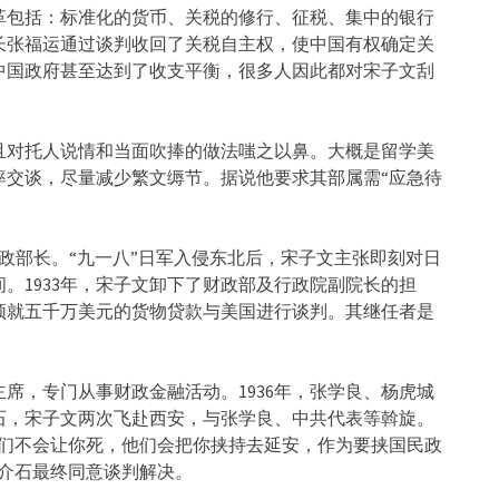
革包括：标准化的货币、关税的修行、征税、集中的银行
署署长张福运通过谈判收回了关税自主权，使中国有权确定关
的中国政府甚至达到了收支平衡，很多人因此都对宋子文刮
且对托人说情和当面吹捧的做法嗤之以鼻。大概是留学美
率交谈，尽量减少繁文缛节。据说他要求其部属需“应急待
财政部长。“九一八”日军入侵东北后，宋子文主张即刻对日
。1933年，宋子文卸下了财政部及行政院副院长的担
顿就五千万美元的货物贷款与美国进行谈判。其继任者是
主席，专门从事财政金融活动。1936年，张学良、杨虎城
石，宋子文两次飞赴西安，与张学良、中共代表等斡旋。
他们不会让你死，他们会把你挟持去延安，作为要挟国民政
介石最终同意谈判解决。