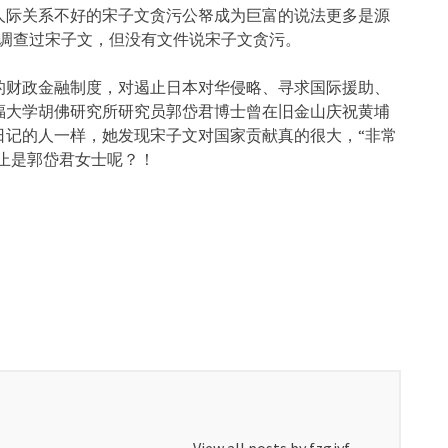
人际关系不好的宋子文贪污公帑成为巨富的说法更多是源
年代调查过宋子文，但没有文件说宋子文贪污。
的财政金融制度，对遏止日本对华侵略、寻求国际援助、
福大学胡佛研究所研究员郭岱君博士曾在旧金山庆祝黄埔
日记的人一样，她发现宋子文对国家贡献真的很大，“非常
岂止是郭岱君女士呢？！