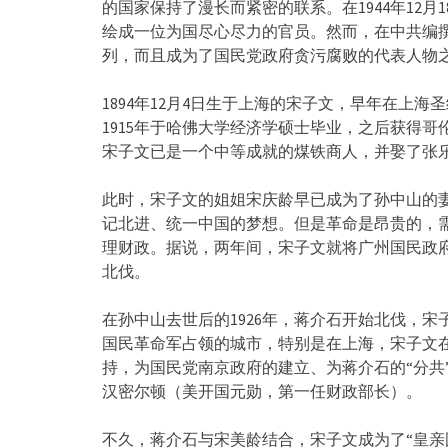
的国家保持了漫长而紧密的联系。在1944年12
绘成一位为国尽心尽力的官员。然而，在中共编
列，而且成为了国民党政府贪污腐败的代表人物
1894年12月4日生于上海的宋子文，早年在上
1915年于哈佛大学经济学硕士毕业，之后获得哥
宋子文已是一个中等成就的煤铁商人，并娶了张
此时，宋子文的姐姐宋庆龄早已成为了孙中山的
记北进、统一中国的梦想。但是革命是昂贵的，
理财政。据说，两年间，宋子文就将广州国民政
北伐。
在孙中山去世后的1926年，蒋介石开始北伐，
国民革命军占领的城市，特别是在上海，宋子文
持，为国民党南京政府的建立、为蒋介石的“分共
汉密尔顿（美开国元勋，第一任财政部长）。
不久，蒋介石与宋美龄结合，宋子文成为了“皇亲