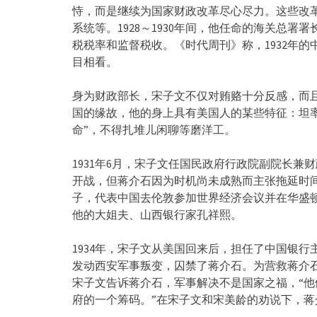
恃，而是继续为国家财政改革尽心尽力。这些改
系统等。1928～1930年间，他任命的海关总
税税率和监督税收。《时代周刊》称，1932年
目相看。
身为财政部长，宋子文不仅对贿赂十分反感，而
国的缘故，他的身上具有美国人的某些特征：坦
命”，不得扎堆儿闲聊等磨洋工。
1931年6月，宋子文任国民政府行政院副院长兼
开战，但蒋介石因为时机尚未成熟而主张拖延时间
子，代表中国去伦敦参加世界经济会议并在华盛
他的大姐夫、山西银行家孔祥熙。
1934年，宋子文从美国回来后，担任了中国银行
发动西安军事叛变，囚禁了蒋介石。为营救蒋介
宋子文告诉蒋介石，军事解决不是国家之福，“
府的一个筹码。”在宋子文和宋美龄的劝说下，蒋