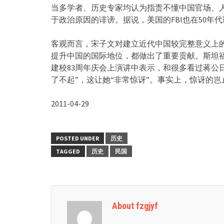
当多学者、历史专家均认为指责不懂中国官场、
于政治原因的诽谤。据说，美国的FBI也在50
客观而言，宋子文对建立近代中国较完整意义上
提升中国的国际地位，都做出了重要贡献。斯坦
建校83周年庆会上演讲中表示，和很多看过蒋公
了不起”，这让她“非常惊讶”。事实上，惊讶的
2011-04-29
POSTED UNDER
历史
TAGGED
历史
民国
About fzgjyf