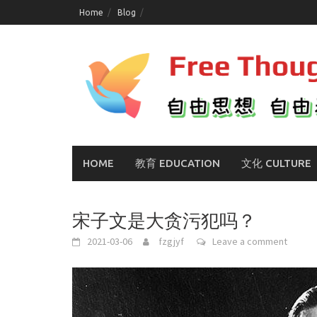
Skip
Home
Blog
to
content
HOME
教育 EDUCATION
文化 CULTURE
宋子文是大贪污犯吗？
2021-03-06
fzgjyf
Leave a comment