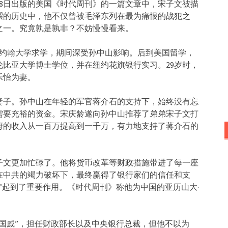
月18日出版的美国《时代周刊》的一篇文章中，宋子文被描
撰的历史中，他不仅曾被毛泽东列在最为痛恨的战犯之
之一。究竟孰是孰非？不妨慢慢看来。
海圣约翰大学求学，期间深受孙中山影响。后到美国留学，
伦比亚大学博士学位，并在纽约花旗银行实习。29岁时，
乐怡为妻。
妻子。孙中山在年轻的军官蒋介石的支持下，始终没有忘
需要充裕的资金。宋庆龄遂向孙中山推荐了弟弟宋子文打
府的收入从一百万提高到一千万，有力地支持了蒋介石的
宋子文更加忙碌了。他将货币改革等财政措施带进了每一座
在中共的竭力破坏下，最终赢得了银行家们的信任和支
”起到了重要作用。《时代周刊》称他为中国的亚历山大·
国戚”，担任财政部长以及中央银行总裁，但他不以为