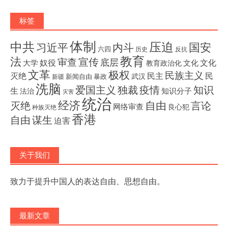
标签
体制
压迫
中共
国安
内斗
习近平
六四
历史
反抗
教育
法
宣传
审查
底层
奴役
文化
大学
文化
教育政治化
文革
极权
民族主义
灭绝
民主
民
武汉
新闻自由
暴政
新疆
洗脑
独裁
疫情
知识
爱国主义
生
知识分子
法治
灾害
统治
经济
灭绝
自由
言论
网络审查
良心犯
种族灭绝
香港
自由
谋生
迫害
关于我们
致力于提升中国人的表达自由、思想自由。
最新文章