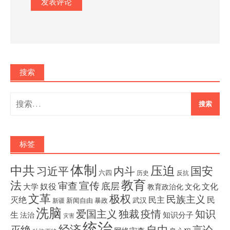
搜索
搜
索：
标签
体制
压迫
中共
国安
内斗
习近平
六四
历史
反抗
教育
法
宣传
审查
底层
奴役
文化
大学
文化
教育政治化
文革
极权
民族主义
灭绝
民主
民
武汉
新闻自由
暴政
新疆
洗脑
独裁
疫情
知识
爱国主义
生
知识分子
法治
灾害
统治
经济
灭绝
自由
言论