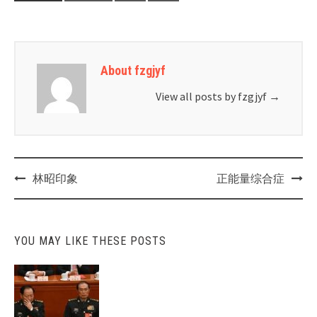
About fzgjyf
View all posts by fzgjyf
→
Post
林昭印象
正能量综合症
navigation
YOU MAY LIKE THESE POSTS