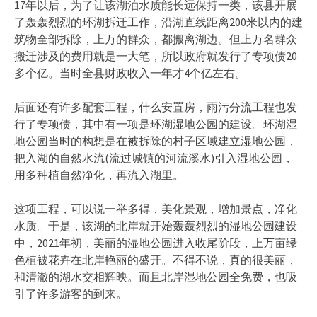
17年以后，为了让该湖泊水质能长远保持一类，该县开展
了轰轰烈烈的环湖拆迁工作，沿湖直线距离200米以内的建
筑物全部拆除，上万的群众，都搬离湖边。但上万名群众
搬迁涉及的费用就是一大笔，所以政府就发行了专项债20
多个亿。当时全县财政收入一年才4个亿左右。
后面还有许多配套工程，什么安置房，雨污分流工程也发
行了专项债，其中有一项是环湖湿地公园的建设。环湖湿
地公园当时的构想是在被拆除的村子区域建立湿地公园，
把入湖的自然水流(流过城镇的河流溪水)引入湿地公园，
用多种植自然净化，再流入湖里。
这项工程，可以说一举多得，美化景观，增加景点，净化
水质。于是，该湖的北岸就开始轰轰烈烈的湿地公园建设
中，2021年初，美丽的湿地公园进入收尾阶段，上万亩绿
色植被花卉在北岸艳丽的盛开。不得不说，真的很美丽，
和清澈的湖水交相辉映。而且北岸湿地公园全免费，也吸
引了许多游客的到来。