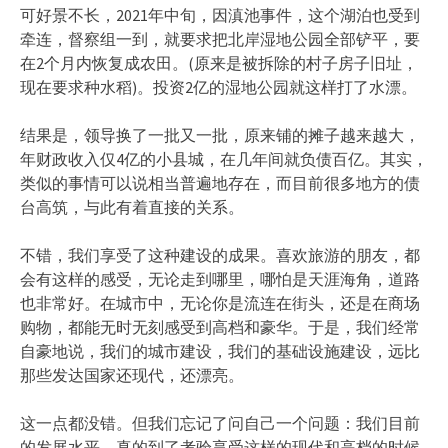
可好景不长，2021年中旬，因滇池事件，这个湖泊也受到
牵连，督察组一到，就要求把北岸湿地公园全部铲平，要
在2个月内恢复成农田。(原来是被拆除的村子房子旧址，
现在要求种水稻)。投资2亿的湿地公园就这样打了水漂。
结果是，领导换了一批又一批，原来铺的摊子越来越大，
年财政收入仅4亿的小县城，在几年间就负债百亿。其实，
类似的事情可以说相当普遍地存在，而目前很多地方的债
台高筑，与此有着直接的关系。
不错，我们享受了这种建设的成果。喜欢旅游的朋友，都
会有这样的感受，无论走到哪里，哪怕是天涯海角，道路
也非常好。在城市中，无论你是流连在街头，还是在商场
购物，都能无时无刻感受到高档和豪华。于是，我们经常
自豪地说，我们的城市建设，我们的基础设施建设，远比
那些发达国家还现代，还漂亮。
这一点都没错。但我们忘记了问自己一个问题：我们目前
的发展水平，真的到了考验享受这样的现代和高档的时候