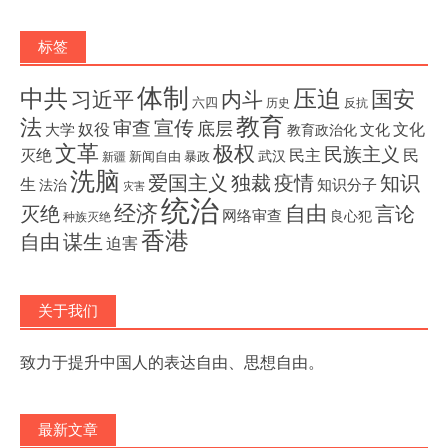
标签
体制
压迫
中共
国安
内斗
习近平
六四
历史
反抗
教育
法
宣传
审查
底层
奴役
文化
大学
文化
教育政治化
文革
极权
民族主义
灭绝
民主
民
武汉
新闻自由
暴政
新疆
洗脑
独裁
疫情
知识
爱国主义
生
知识分子
法治
灾害
统治
经济
灭绝
自由
言论
网络审查
良心犯
种族灭绝
香港
自由
谋生
迫害
关于我们
致力于提升中国人的表达自由、思想自由。
最新文章