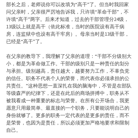
部长之后，老师说你可以改填为“高干”了。但当时我回家
问父亲时，父亲很严厉地告诉我，只许填“革命干部”，不
许填“高干”两字。后来才知道，过去的干部管理分24级，
13级以上就是高干（依此标准，当时的医院设有高干病
房，连监狱中也设有高干牢房）。母亲当时是13级干部，
已经是“高干”了。
在父亲的教导下，我理解了父亲的道理：“干部不分级别大
小，都是为革命做工作。干部的级别只是一种责任的划分
与承担。级别越高，责任越大，越要努力工作，不辜负党
的信任。职务不代表个人的荣誉，而代表你必须承担的公
共责任。”这种思想一直深扎在我的脑海中，不管是在部队
等级森严的纪律下，还是在此后的商场拼搏中，职务从不
被我看成一种重要的标志与荣誉。在所有公开场合，我更
愿意只用最简单、最直接的一个职务，只要能说明自己的
身份就够了。更多的职务一定代表的是更多的责任，而不
是荣誉，也因为是责任，所以必须更加严格地要求和限制
自己。