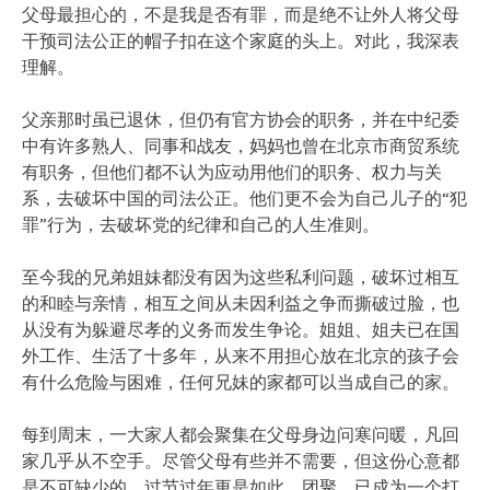
父母最担心的，不是我是否有罪，而是绝不让外人将父母
干预司法公正的帽子扣在这个家庭的头上。对此，我深表
理解。
父亲那时虽已退休，但仍有官方协会的职务，并在中纪委
中有许多熟人、同事和战友，妈妈也曾在北京市商贸系统
有职务，但他们都不认为应动用他们的职务、权力与关
系，去破坏中国的司法公正。他们更不会为自己儿子的“犯
罪”行为，去破坏党的纪律和自己的人生准则。
至今我的兄弟姐妹都没有因为这些私利问题，破坏过相互
的和睦与亲情，相互之间从未因利益之争而撕破过脸，也
从没有为躲避尽孝的义务而发生争论。姐姐、姐夫已在国
外工作、生活了十多年，从来不用担心放在北京的孩子会
有什么危险与困难，任何兄妹的家都可以当成自己的家。
每到周末，一大家人都会聚集在父母身边问寒问暖，凡回
家几乎从不空手。尽管父母有些并不需要，但这份心意都
是不可缺少的。过节过年更是如此。团聚，已成为一个打