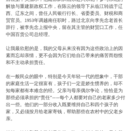
解放与重建新政权工作，在陈云的领导下从临江转战于辽
西、辽东之间，曾任人民银行行长、省委委员、财税和商
贸官员。1953年调越南任职时，路过北京向李先念老首长
辞行，被李先念上报中央，留在其主管的财贸口工作，任
中国百货公司总经理。
让我最欣慰的是，我的父母从来没有因为这些政治上的因
素而忘却亲情，更不会因为它们给自己带来的痛苦而怨恨
和不主动承担责任。
在一般民众的眼中，特别是今天年轻一代的想象中，干部
的家庭生活一定很富有，孩子们一定是娇生惯养的，却不
知每家都有本难念的经。父亲与母亲偶尔争论，恰恰是为
那些必须承担的“责任”——每个人都要对自己的老家多少付
出一些。他们的一部分收入既要维持自己和四个孩子的
家，又必须按月给老家寄钱，帮助那些在农村中的父老乡
亲。