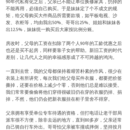
90年代私有化之后，父亲已不能让单位换修家具，扔掉的
不能再用，必须自己购买。于是妹妹定了个不成文的规
矩，给父母购买大件商品所需要款项，如平板电视、沙
发、衣柜等，均由我出50%、哥哥出25%、姐姐和妹妹各
出12.5%，妹妹统一购买后大家按比例分账。
房改时，父母的工资在扣除了两个人90年的工龄优惠之后
也还是买不起房，同样要靠子女的帮助。新旧工资的时代
差别，让几代人之间的幸福感形成了不可跨越的鸿沟。
一直到去世，我的父母都保持着艰苦朴素的作风，很少在
衣装上有所讲究，每次我们给父母买件衣服，都要把价签
撕掉，还要在价格上减少个零，否则他们总是难以接受。
我们常常要偷偷将他们穿得很破旧仍在穿的衣服扔掉、捐
掉，不然，他们仍会把新衣服挂在柜子里舍不得穿。
父亲拥有享受单位专车待遇的资格，但打电话让老干部局
派车很不方便，除非去远的地方，直到80多岁，父亲还常
自己骑自行车外出。哥哥怕父亲被车撞或摔倒，坚持按月