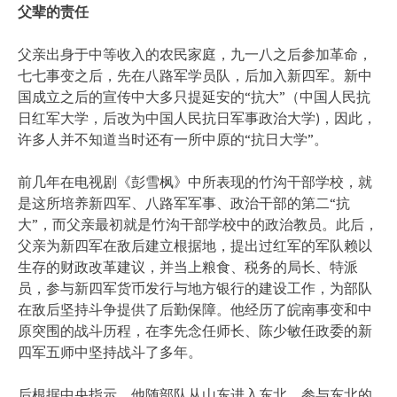
父辈的责任
父亲出身于中等收入的农民家庭，九一八之后参加革命，
七七事变之后，先在八路军学员队，后加入新四军。新中
国成立之后的宣传中大多只提延安的“抗大”（中国人民抗
日红军大学，后改为中国人民抗日军事政治大学)，因此，
许多人并不知道当时还有一所中原的“抗日大学”。
前几年在电视剧《彭雪枫》中所表现的竹沟干部学校，就
是这所培养新四军、八路军军事、政治干部的第二“抗
大”，而父亲最初就是竹沟干部学校中的政治教员。此后，
父亲为新四军在敌后建立根据地，提出过红军的军队赖以
生存的财政改革建议，并当上粮食、税务的局长、特派
员，参与新四军货币发行与地方银行的建设工作，为部队
在敌后坚持斗争提供了后勤保障。他经历了皖南事变和中
原突围的战斗历程，在李先念任师长、陈少敏任政委的新
四军五师中坚持战斗了多年。
后根据中央指示，他随部队从山东进入东北，参与东北的