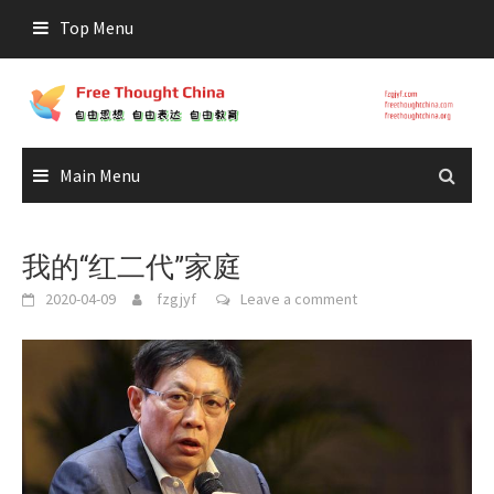
Skip
Top Menu
to
content
Main Menu
我的“红二代”家庭
2020-04-09
fzgjyf
Leave a comment