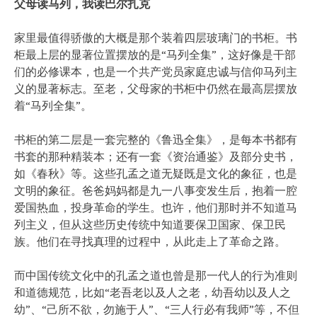
父母读马列，我读巴尔扎克
家里最值得骄傲的大概是那个装着四层玻璃门的书柜。书
柜最上层的显著位置摆放的是“马列全集”，这好像是干部
们的必修课本，也是一个共产党员家庭忠诚与信仰马列主
义的显著标志。至老，父母家的书柜中仍然在最高层摆放
着“马列全集”。
书柜的第二层是一套完整的《鲁迅全集》，是每本书都有
书套的那种精装本；还有一套《资治通鉴》及部分史书，
如《春秋》等。这些孔孟之道无疑既是文化的象征，也是
文明的象征。爸爸妈妈都是九一八事变发生后，抱着一腔
爱国热血，投身革命的学生。也许，他们那时并不知道马
列主义，但从这些历史传统中知道要保卫国家、保卫民
族。他们在寻找真理的过程中，从此走上了革命之路。
而中国传统文化中的孔孟之道也曾是那一代人的行为准则
和道德规范，比如“老吾老以及人之老，幼吾幼以及人之
幼”、“己所不欲，勿施于人”、“三人行必有我师”等，不但