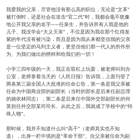
我爱我的父亲，尽管他没有那么高的职位，无论是“文革”
被打倒时，还是社会在攻击“官二代”时，我都会毫不犹豫
地公开我父亲的名字——任泉生，并告诉所有人我是他的
儿子。我没学会“大义灭亲”，不仅是因为我在那个红得发
紫的年代没有被污染，而且是因为我从来都坚信我的父亲
是一位坚定的马列主义者，更坚信他们那一代人的所作所
为、为我们做出的榜样和给我们的一切！
小学三四年级的一天，我正在双杠上玩耍，被老师叫到办
公室，老师拿着当天的《人民日报》告诉我，上面刊登了
两条第三届全国人大批准的任命公告，第一条是我父亲被
任命为中国商业部的副部长（当时的部长是后来任副总理
的姚依林同志），第二条是后来任中国外交部副部长的何
英担任外交部某司司长。从此之后，我就成了学校中的“特
殊人物”。
那时候，我并不知道什么叫“高干”（老师其实也不知
道），出身一栏中填的是“革命干部”。自父亲被任命为副