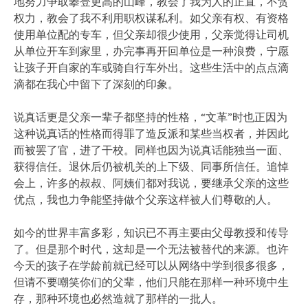
地努力争取攀登更高的山峰，教会了我为人的正直，不贪
权力，教会了我不利用职权谋私利。如父亲有权、有资格
使用单位配的专车，但父亲却很少使用，父亲觉得让司机
从单位开车到家里，办完事再开回单位是一种浪费，宁愿
让孩子开自家的车或骑自行车外出。这些生活中的点点滴
滴都在我心中留下了深刻的印象。
说真话更是父亲一辈子都坚持的性格，“文革”时也正因为
这种说真话的性格而得罪了造反派和某些当权者，并因此
而被罢了官，进了干校。同样也因为说真话能独当一面、
获得信任。退休后仍被机关的上下级、同事所信任。追悼
会上，许多的叔叔、阿姨们都对我说，要继承父亲的这些
优点，我也力争能坚持做个父亲这样被人们尊敬的人。
如今的世界丰富多彩，知识已不再主要由父母教授和传导
了。但是那个时代，这却是一个无法被替代的来源。也许
今天的孩子在学龄前就已经可以从网络中学到很多很多，
但请不要嘲笑你们的父辈，他们只能在那样一种环境中生
存，那种环境也必然造就了那样的一批人。