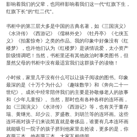
影响着我们的父辈，也同样影响着我们这一代“红旗下生，
红旗下长”的“红二代”。
书柜中的第三层大多是中国的古典名著，如《三国演义》
《水浒传》《西游记》《儒林外史》《牡丹亭》《七侠五
义》《拍案惊奇》之类的作品。我的印象中好像没有《红
楼梦》，也许他们认为《红楼梦》是谈情说爱，太小资产
阶级情调吧！当然，书柜里还有其他政治时事类图书，但
显然父母的书柜中没有最适宜我们这群孩子的读物！
小时候，家里几乎没有什么可以让孩子阅读的图书。印象
最深的是《十万个为什么》《趣味数学》和《奔向二十一
世纪》。成长中经常陪伴我们的主要是孙敬修老人的故事
和《少年儿童报》。当然，那时也有各种各样的连环画，
如《三国演义》《水浒传》《西游记》等，也有关于董存
瑞、黄继光、邱少云、罗盛教、刘胡兰等的连环画。这些
连环画对孩子们来说简直就是奢侈品，谁要有几本连环画
就能吸引一院子的孩子挤到他家里去抢读，更多的是，你
有两三本，他有两三本，大家互相借阅。