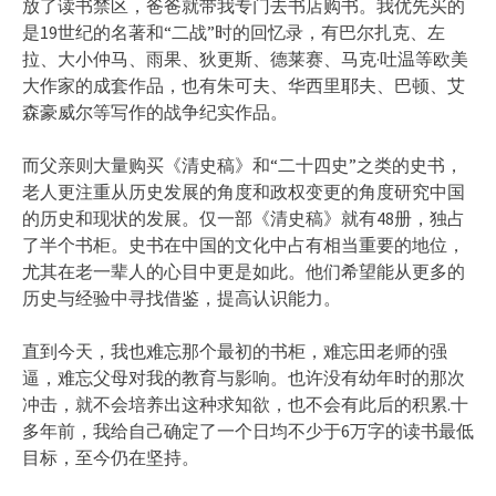
放了读书禁区，爸爸就带我专门去书店购书。我优先买的
是19世纪的名著和“二战”时的回忆录，有巴尔扎克、左
拉、大小仲马、雨果、狄更斯、德莱赛、马克·吐温等欧美
大作家的成套作品，也有朱可夫、华西里耶夫、巴顿、艾
森豪威尔等写作的战争纪实作品。
而父亲则大量购买《清史稿》和“二十四史”之类的史书，
老人更注重从历史发展的角度和政权变更的角度研究中国
的历史和现状的发展。仅一部《清史稿》就有48册，独占
了半个书柜。史书在中国的文化中占有相当重要的地位，
尤其在老一辈人的心目中更是如此。他们希望能从更多的
历史与经验中寻找借鉴，提高认识能力。
直到今天，我也难忘那个最初的书柜，难忘田老师的强
逼，难忘父母对我的教育与影响。也许没有幼年时的那次
冲击，就不会培养出这种求知欲，也不会有此后的积累.十
多年前，我给自己确定了一个日均不少于6万字的读书最低
目标，至今仍在坚持。