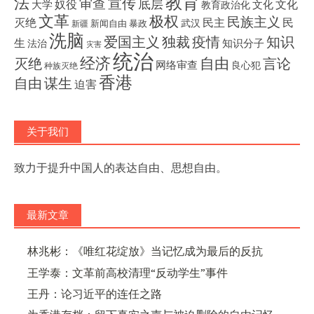
教育
法
宣传
审查
底层
奴役
文化
大学
文化
教育政治化
文革
极权
民族主义
灭绝
民主
民
武汉
新闻自由
暴政
新疆
洗脑
独裁
疫情
知识
爱国主义
生
知识分子
法治
灾害
统治
经济
灭绝
自由
言论
网络审查
良心犯
种族灭绝
香港
自由
谋生
迫害
关于我们
致力于提升中国人的表达自由、思想自由。
最新文章
林兆彬：《唯红花绽放》当记忆成为最后的反抗
王学泰：文革前高校清理“反动学生”事件
王丹：论习近平的连任之路