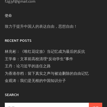
fzgjyf@gmail.com
使命
致力于提升中国人的表达自由，思想自由！
RECENT POSTS
林兆彬：《唯红花绽放》当记忆成为最后的反抗
王学泰：文革前高校清理“反动学生”事件
王丹：论习近平的连任之路
为香港存档：留下真实之声与被迫删除的自由记忆
金观涛：我们是无根的中国知识分子
SEARCH
搜