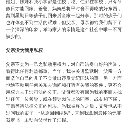
姐姐、妹妹和我小学都是住校，吃、住都在学校，只有节
假日才能回家。爸爸、妈妈总将平时舍不得吃的好东西，
留到星期日等孩子们回来后全家一起分享。那时的孩子们
也许体会不到生活的艰难，但父亲、母亲都给我们留下了
一个深深的印象，孝与家人的亲情是这个社会中唯一不可
缺少的。
父亲没为我用私权
父亲不会为一己之私动用权力，对自己洁身自好的声誉，
看得比任何利益都重。当年，我被关进监狱时，父亲一方
面坚信自己的儿子不会做出违反党纪国法的事；另一方面
也绝不动用任何关系去询问和打听有关我的案件，更不会
用权力去干涉司法的公正。父母都没有因为我的事而去找
过任何一位领导，或在领导岗位上的同事、战友和下属，
宁愿等待法律公正的判决。当我被释放之后，父母也从不
过问我的案子，“从原因到结果”，直到我拿到最终的无罪
裁定书，主动向父母作了汇报。