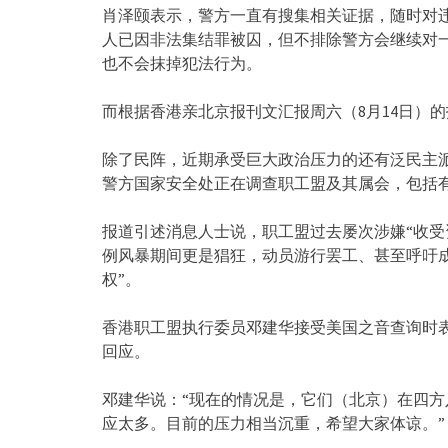
肖泽颐表示，警方一直有搜集相关证据，随时对违
人已因非法集结罪被囚，但不排除警方会继续对
也不会抹掉犯法行为。
而根据香港亲北京报刊文汇报周六（8月14日）
除了民阵，近期承受巨大政治压力的还有泛民主
警方国家安全处正在调查职工盟及其属会，包括
报道引述消息人士说，职工盟过去屡次涉嫌“收受
例风暴期间更是猖狂，动员游行罢工、甚至呼吁
权”。
香港职工盟执行委员邓建华接受美国之音查询时
回应。
邓建华说：“现在的情况是，它们（北京）在四
应太多。目前的压力相当沉重，希望大家体谅。”