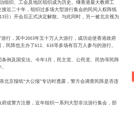
政治组织、工会及地区组织成为历史。继香港最大教师工
立接近二十年，组织过多场大型游行集会的民间人权阵线
13日）开会后正式决定解散。与此同时，另一被北京视为
”游行，其中2003年五十万人大游行，成功迫使香港政府
期间，民阵也主办了612、616等多场有百万人参与的游行。
团条例及国安法。今年3月，民主党、公民党、民协等民阵
作。
受亲北京报纸“大公报”专访时透露，警方会调查民阵是否违
向政府或警方注册，近年组织一系列大型非法游行集会，部