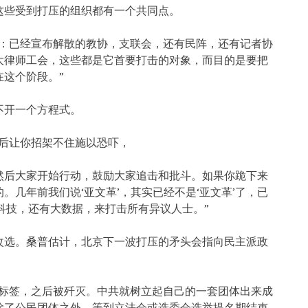
这些受到打压的组织都有一个共同点。
体：已经宣布解散的教协，支联会，还有民阵，还有记者协
大律师工会，这些都是它首要打击的对象，而目的是要把
这个阶段。”
不开一个方程式。
然后让你招架不住施以恐吓，
然后大家开始行动，鼓励大家追击和批斗。如果你跪下来
几年前我们说‘亚文革’，其实已经不是‘亚文革’了，已
的科技，还有大数据，来打击所有异议人士。”
改选。桑普估计，北京下一波打压的矛头会指向民主派政
上标签，之后被歼灭。中共就树立起自己的一套团体出来成
除了公民团体之外，等到立法会或选委会选举提名期结束