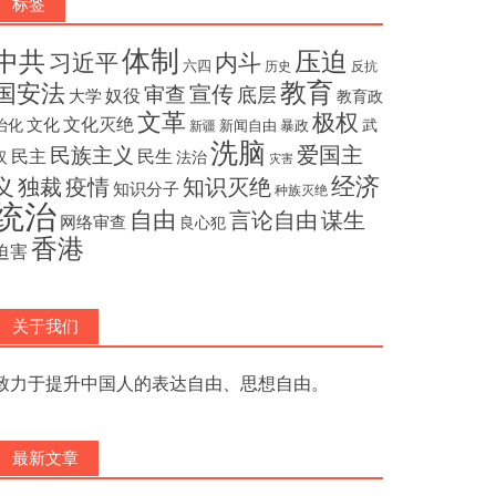
标签
体制
压迫
中共
内斗
习近平
六四
历史
反抗
教育
国安法
宣传
审查
底层
奴役
大学
教育政
文革
极权
文化灭绝
文化
治化
武
新闻自由
暴政
新疆
洗脑
民族主义
爱国主
民主
民生
汉
法治
灾害
经济
独裁
疫情
知识灭绝
义
知识分子
种族灭绝
统治
自由
言论自由
谋生
网络审查
良心犯
香港
迫害
关于我们
致力于提升中国人的表达自由、思想自由。
最新文章