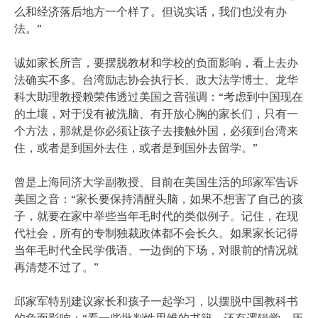
么和经济落后地方一个样了。但说实话，我们也没有办
法。”
诚如家长所言，要摆脱教材和学校的负面影响，看上去办
法确实不多。台湾励志协会执行长、政大法学博士、龙华
科大助理教授赖荣伟透过美国之音强调：“考虑到中国现在
的土壤，对于没有被洗脑、有开放心胸的家长们，只有一
个方法，那就是你必须让孩子去接触外国，必须到台湾来
住，或者是到国外去住，或者是到国外去留学。”
曾是上海同济大学副教授、目前在美国生活的邱家军告诉
美国之音：“家长要保持清醒头脑，如果不想害了自己的孩
子，就要在家中举些当年毛时代的类似例子。记住，在现
代社会，所有的专制独裁政体都不会长久。如果家长记得
当年毛时代全民学俄语、一边倒的下场，对眼前的情况就
再清楚不过了。”
邱家军特别建议家长和孩子一起学习，以摆脱中国教科书
的负面影响：“看一些批判性思维的书籍，还有逻辑学、历