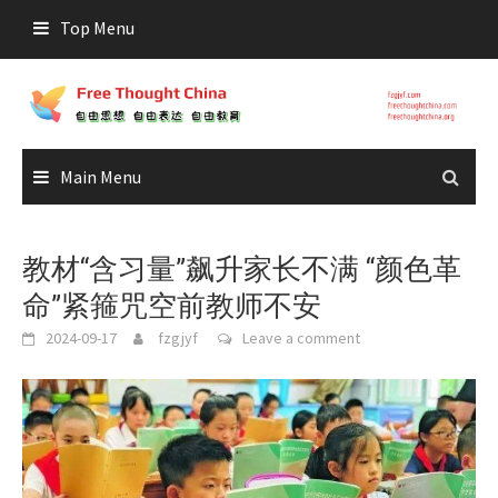
Skip
Top Menu
to
content
Main Menu
教材“含习量”飙升家长不满 “颜色革
命”紧箍咒空前教师不安
2024-09-17
fzgjyf
Leave a comment