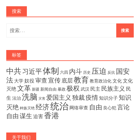
搜索
搜
索：
标签
体制
压迫
中共
国安
内斗
习近平
六四
历史
反抗
教育
法
宣传
审查
底层
奴役
文化
大学
文化
教育政治化
文革
极权
民族主义
灭绝
民主
民
武汉
新闻自由
暴政
新疆
洗脑
独裁
疫情
知识
爱国主义
生
知识分子
法治
灾害
统治
经济
灭绝
自由
言论
网络审查
良心犯
种族灭绝
香港
自由
谋生
迫害
关于我们