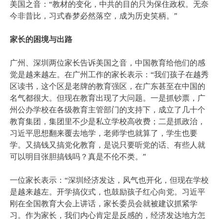
美国之音：“教材的变化，中共的目的只为保住政权。无奈
今非昔比，习式春梦必然落空，成为历史笑柄。”
家长的困境与出路
广州、深圳两位家长告诉美国之音，中国教育给他们的感
觉是越来越左。在广州工作的家长表示：“我们孩子在越秀
区读书，这个区是老牌的教育强区，在广东甚至在中国的
名气都很大。但现在教育出现了大问题。一是抓钞票，广
州公办学校在各级教育主管部门的支持下，成立了几十个
教育集团，集团里不少是私立学校高收费；二是抓政治，
习近平思想翻来覆去地学，老师学也就算了，学生也要
学。又搞钱又搞党化教育，是说只要听党的话、有些人就
可以明目张胆搞钱吗？真是不伦不类。”
一位家长表示：“深圳经济发达，风气也开化，但现在学校
是越来越左。开学搞仪式，也鼓励孩子红心向党。习近平
刚在全国教育大会上讲话，家长委员会就被建议抓紧学
习。作为家长，我们内心肯定是反感的，经济发达地方怎