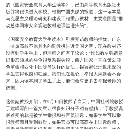
的《国家安全教育大学生读本》，已由高等教育出版社出
版并将很快进入学校。根据中国央媒的报道，这一读本是
马克思主义理论研究和建设工程重点教材，主要意图是“推
动总体国家安全观进教材进课堂进头脑”。
《国家安全教育大学生读本》引发受访教师的担忧。广东
一省属高校不愿具名的副教授告诉美国之音，现在教材还
没有到学生手上，但老师之间有了议论：“比如教材强调意
识形态领域的斗争很复杂很尖锐，西方国家一直在策划颜
色革命和西化中国等等这样的提法，很容易让涉世未深的
学生变得敏感和狂躁。我们现在担心，举报大风暴会不会
来，因为读本到了学生手上，他们会有更多去举报老师的
依据。”
这位副教授介绍，在9月10日教师节当天，中国社科院教授
于建嵘写的一篇文章让很多知识分子颇有感触：“于教授说
最难受的就是被学生举报和被官员训斥，如果学生可以举
报教师而且受到鼓励，如果官员可以高高在上训斥教师，
天天是教师节也没有用。于教授表达了我们的心声。如今