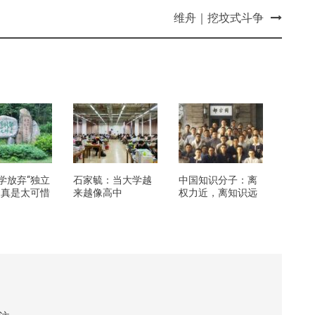
维舟｜挖坟式斗争
学放弃“独立
石家毓：当大学越
中国知识分子：离
，真是太可惜
来越像高中
权力近，离知识远