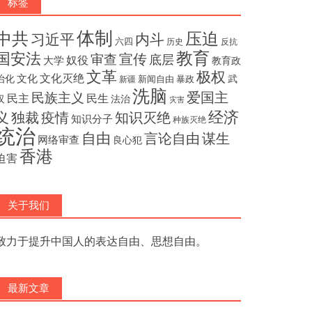
标签
体制
压迫
中共
内斗
习近平
六四
历史
反抗
教育
国安法
宣传
审查
底层
奴役
大学
教育政
文革
极权
文化灭绝
文化
治化
武
新闻自由
暴政
新疆
洗脑
民族主义
爱国主
民主
民生
汉
法治
灾害
经济
独裁
疫情
知识灭绝
义
知识分子
种族灭绝
统治
自由
言论自由
谋生
网络审查
良心犯
香港
迫害
关于我们
致力于提升中国人的表达自由、思想自由。
最新文章