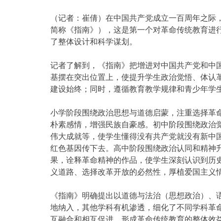
（记者：崔倩）在中国共产党成立一百周年之际
简称《指南》），这是第一个对革命传统教育进
了整体设计和科学谋划。
记者了解到，《指南》把增进对中国共产党和中
基摆在突出位置上，使提升学生政治觉悟、体认
建设始终；同时，遵循教育教学规律和青少年学
小学阶段围绕政治思想与道德启蒙，注重选择革
朴素感情，增强民族自豪感。初中阶段围绕政治
伟大成就等，使学生懂得没有共产党就没有新中
红色基因传下去。高中阶段围绕政治认同和精神
果，诠释革命精神的作品，使学生深刻认识到历
义道路、选择改革开放的必然性，厚植爱国主义情
《指南》明确提出以道德与法治（思想政治）、
地纳入，其他学科有机渗透，细化了不同学科革
互融合和相互促进，形成革命传统教育的整体效