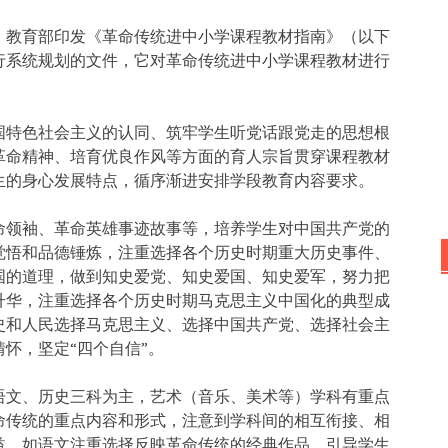
，教育部印发《革命传统进中小学课程教材指南》（以下
行系统规划的文件，它对革命传统进中小学课程教材进行
国特色社会主义的认同、筑牢学生听党话跟党走的思想根
革命精神、培育优良作风等方面的育人宗旨贯穿课程教材
生的身心发展特点，循序渐进安排学段教育内容要求。
命领袖、革命英雄事迹故事等，培养学生对中国共产党的
觉悟和品德锤炼，注重选择各个历史时期重大历史事件、
国的道理，做到知史爱党、知史爱国、知史爱军，努力把
升华，注重选择各个历史时期马克思主义中国化的典型成
史和人民选择马克思主义、选择中国共产党、选择社会主
怀，坚定“四个自信”。
语文、历史三科为主，艺术（音乐、美术等）学科有重点
命传统的重点内容和形式，注意到学科间的相互衔接、相
益。如语文注重选择反映革命传统的经典作品，引导学生