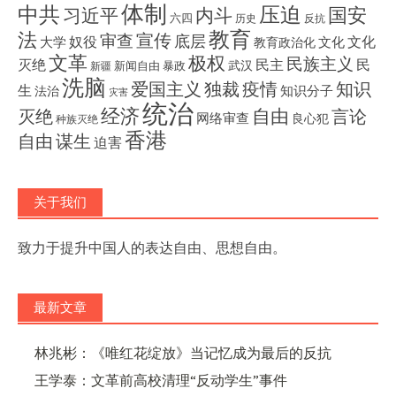
体制
压迫
中共
国安
内斗
习近平
六四
历史
反抗
教育
法
宣传
审查
底层
奴役
文化
大学
文化
教育政治化
文革
极权
民族主义
灭绝
民主
民
武汉
新闻自由
暴政
新疆
洗脑
独裁
疫情
知识
爱国主义
生
知识分子
法治
灾害
统治
经济
灭绝
自由
言论
网络审查
良心犯
种族灭绝
香港
自由
谋生
迫害
关于我们
致力于提升中国人的表达自由、思想自由。
最新文章
林兆彬：《唯红花绽放》当记忆成为最后的反抗
王学泰：文革前高校清理“反动学生”事件