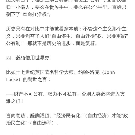
归一小撮人，要么在贵族手中，要么在公仆手里。百姓只
剩下了”奉命扛活权”。
历史只有在对比中才能被看穿本质：不管这个主义那个主
义，只要剥夺了人们”自由谋生、自由迁徙”权、只要重蹈”
公有制”，那就不是历史的进步，而是复辟。
四、必须借用世界史
比如十七世纪英国著名哲学大师、约翰•洛克（John
Locke）的警世之言：
——财产不可公有、权力不可私有，否则人类必将进入灾
难之门！
言简意赅，醍醐灌顶。”经济民有化”（自由经济）才能”政
治民主化”（自由选举）。