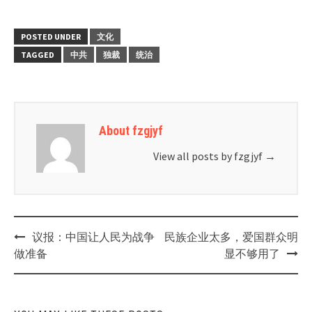
POSTED UNDER
文化
TAGGED
中共
独裁
统治
About fzgjyf
View all posts by fzgjyf
→
Post
议报：中国让人民为战争
民族企业太多，爱国群众明
navigation
做准备
显不够用了