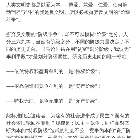
人类文明史都是以爱为本——博爱、兼爱、仁爱。任何煽
动”恨”与”斗”的就是反文明。所以必须摒弃反文明的”阶级
斗争”。
摒弃反文明的”阶级斗争”，却不可以模糊”阶级”之分。人
分三六九等，当然有阶级之分，不同的阶级力量决定了不
同的历史走向。《马论》错在用”贫富”划分阶级，我认为”
牟利手段”才是划分阶级属性、研究历史走向的唯一标准：
——依仗特权和垄断牟利的，是”特权阶级”；
——依靠创造和竞争牟利的，是”资产阶级”；
——特权无门、竞争无能的，是”无产阶级”。
此标准能启迪读者，为啥有的社会进步成了民主？而有的
社会依旧轮回在专制？规律是：民主＝竞争，同样面对垄
断为本的”特权阶级”造成的社会不公，竞争为本的”资产阶
级”才能推动民主，而暴力为本的”无产阶级”再怎么造反与