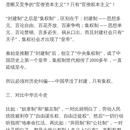
垄断又竞争的”官僚资本主义”？只有”官僚权本主义”！
“封建制”之后是”集权制”，区别在于：封建制 —— 思想多
元、言论自由、百花齐放、百家争鸣；集权制 —— 思想单
元、言论禁锢、言多必失、祸从口出。而且封建社会只有”
天子”，集权社会才出现了”皇帝”。
秦始皇推翻了”封建制”后，创立了”中央集权制”，成了中
国历史上第一个皇帝，集权制世代相传了2000多年，一直
延续至今。
所以必须对历史纠偏——中国早没了封建，只有集权。
三、对比中华古今史
比如：”奴隶制”和”极左制”，一对比就明白了，劳动人民
统统被剥夺了”自由谋生权、自由迁徙权”、然后”一切行动
听指挥”地奉命扛活。再比如：”井田制”和”公社制”，一对
比又明白了，都是土地公有制！名义上”公有”，支配权都