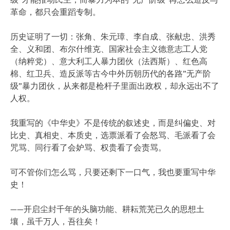
革命，都只会重蹈专制。
历史证明了一切：张角、朱元璋、李自成、张献忠、洪秀
全、义和团、布尔什维克、国家社会主义德意志工人党
（纳粹党）、意大利工人暴力团伙（法西斯）、红色高
棉、红卫兵、造反派等古今中外历朝历代的各路”无产阶
级”暴力团伙，从来都是枪杆子里面出政权，却永远出不了
人权。
我重写的《中华史》不是传统的叙述史，而是纠偏史、对
比史、真相史、本质史，选票派看了会怒骂、毛派看了会
咒骂、同行看了会妒骂、权贵看了会责骂。
可不管你们怎么骂，只要还剩下一口气，我也要重写中华
史！
——开启尘封千年的头脑功能、耕耘荒芜已久的思想土
壤，虽千万人，吾往矣！