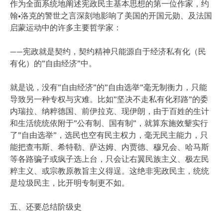
作为全面系统地阐述宪政民主基本思想的第一位作家，约
翰•洛克的警世之言深刻地影响了美国的开国元勋、及法国
启蒙运动中的许多主要哲学家：
——宪政就是契约，契约精神只能源自于经济私有化（民
有化）的”自由经济”中。
就是说，没有”自由经济”的”自由选举”毫无制衡力，只能
导致另一种专权与灾难。比如”坚决不走私有化邪路”的委
内瑞拉、纳粹德国、前伊拉克、现伊朗，由于百姓的生计
和生活统统依附于”公有制、国有制”，就算东施效颦实行
了”自由选举”，选民也空有民主权力，毫无民主能力，只
能把查韦斯、希特勒、萨达姆、内贾德、穆兄会、哈马斯
等各路骗子或疯子选上台，只会让右翼民族主义、极左民
粹主义、或宗教原教旨主义得逞。这绝非宪政民主，统统
是垃圾民主，比开明专制更不如。
五、还要总结阶级史