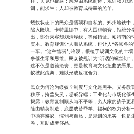
样，贝克也揭露：风险由系统制造，
规训权力却
训，能求生；人却被教育成待宰的羔羊。
蝼蚁状态下的民众是懦弱和自私的。郑州地铁中
陷入险境。卡特里娜中，
有人囤积物资，拒绝分
出，部分乘客却划清界线，等候指证。帕特南的“
资本。
教育规训让人顺从系统，也让人“各顾各的
一车。”这种懦弱与冷漠，
根植于规训文化的土壤
争催生零和思维。民众被规训为“
听话的螺丝钉”
这不仅是道德沦丧，更是教育与文化扭曲的恶果
蚁彼此疏离，难以形成反抗合力。
民众为何沦为蝼蚁？制度与文化是黑手。
义务教
秩序，掩盖失灵，惩戒异端；
工业化与市场化催
揭露：教育复制顺从与不平等，
穷人家的孩子更易
险由精英制造，底层成替罪羊。
福柯的权力分析
中抛弃蝼蚁。懦弱与自私，是规训的果实，
也是
卷，
互助成奢侈品。