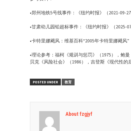
•郑州地铁5号线事件：《纽约时报》（2021-09-2
•甘肃幼儿园铅超标事件：《纽约时报》（2025-07
•卡特里娜飓风：维基百科“2005年卡特里娜飓风
•理论参考：福柯《规训与惩罚》（1975），鲍
贝克《风险社会》
（1986），吉登斯《现代性的
POSTED UNDER
教育
About fzgjyf