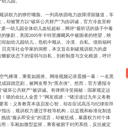
个幼儿园。
规训权力的狰狞嘴脸。一列高铁因电力故障滞留隧道，
车
，却被警方以“
破坏公共财产”为由训诫，官方冷血宣称
甘肃一幼儿园全体幼儿血铅超标，
网评“最听话的孩子中毒
没的惨剧，
美国2005年卡特里娜飓风中被困者的绝望，
映
们却如幼儿园幼儿，危机中顺从、冷漠、自私。借助福柯
、
贝克等社会学家的洞察，本文旨在刺破规训权力的虚
在蝼蚁状态下的懦弱与自私，剖析制度与文化根源，
呼吁
空气稀薄，
乘客如困兽。网络视频记录震撼一幕：
一名黑
息或踩踏悲剧，被网友尊为“黑衣侠”。然而，
官方通报冷
“
破坏公共财产”被训诫。有律师冷笑揭秘：
国家规定运
猪！
猪的命比人金贵？”网友戏谑：“猪没读过九年义务教
要害：
义务教育本该启发心智，却在应试高压与纪律崇拜
中指出，
规训权力通过学校等机构，以监视和标准化制造
挑战“服从即安全”的谎言，
却被惩戒，暴露权力对个体
适用：车厢如微型监狱，乘客被困于封闭系统，
反抗被定