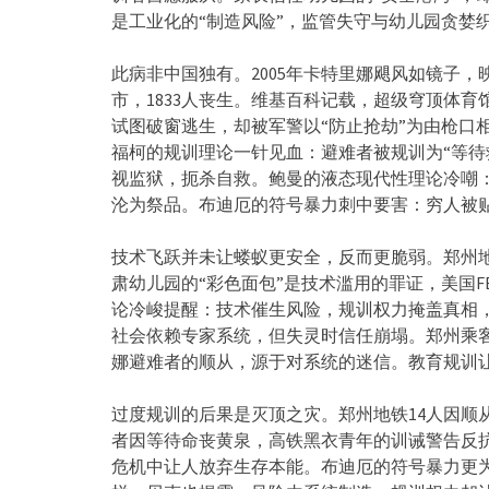
是工业化的“制造风险”，
监管失守与幼儿园贪婪
此病非中国独有。2005年卡特里娜飓风如镜子，
市，
1833人丧生。维基百科记载，超级穹顶体育
试图破窗逃生，却被军警以“
防止抢劫”为由枪口相
福柯的规训理论一针见血：避难者被规训为“
等待
视监狱，扼杀自救。
鲍曼的液态现代性理论冷嘲：
沦为祭品。布迪厄的符号暴力刺中要害：
穷人被
技术飞跃并未让蝼蚁更安全，反而更脆弱。
郑州
肃幼儿园的“彩色面包”是技术滥用的罪证，
美国
论冷峻提醒：技术催生风险，规训权力掩盖真相
社会依赖专家系统，但失灵时信任崩塌。郑州乘
娜避难者的顺从，
源于对系统的迷信。教育规训
过度规训的后果是灭顶之灾。郑州地铁14人因顺
者因等待命丧黄泉，
高铁黑衣青年的训诫警告反
危机中让人放弃生存本能。
布迪厄的符号暴力更为