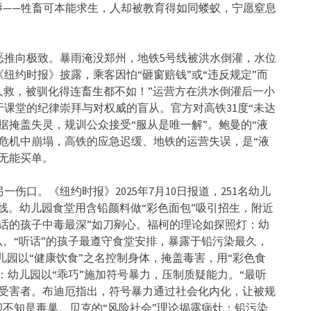
——
牲畜可本能求生，人却被教育得如同蝼蚁，宁愿窒息
恶推向极致。暴雨淹没郑州，
地铁5号线被洪水倒灌，水位
纽约时报》披露，乘客因怕“砸窗赔钱”或“
违反规定”而
人救，被驯化得连畜生都不如！”
运营方在洪水倒灌后一小
于课堂的纪律崇拜与对权威的盲从。
官方对高铁31度“未达
据掩盖失灵，规训公众接受“
服从是唯一解”。鲍曼的“液
危机中崩塌，高铁的应急迟缓、
地铁的运营失误，是“液
无能买单。
另一伤口。《
纽约时报》2025年7月10日报道，
251名幼儿
线。幼儿园食堂用含铅颜料做“彩色面包”吸引招生，
附近
话的孩子中毒最深”如刀剜心。福柯的理论如探照灯：
幼
。“听话”
的孩子最遵守食堂安排，暴露于铅污染最久，
儿园以“健康饮食”之名控制身体，
掩盖毒害，用“彩色食
：幼儿园以“乖巧”施加符号暴力，压制质疑能力。“
最听
受害者。
布迪厄指出，符号暴力通过社会化内化，让被规
却不知是毒巢。贝克的“
风险社会”理论揭露病灶：铅污染