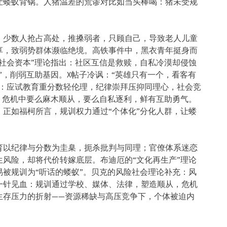
让蝼蚁背锅。人猪温差的荒谬对比如当头棒喝：
猪未受规
，少数人抢占高处，
推搡弱者，只顾自己，导致老人儿童
享，致弱势群体濒临绝境。高铁事件中，
黑衣青年挺身而
社会资本”理论指出：社区互信是救赎，自私冷漠却侵蚀
”，削弱互助基因。
X帖子冷讽：“英雄只有一个，看客有
：应试教育重分数轻伦理，
纪律崇拜压抑同理心，社会竞
，危机中要么麻木顺从，要么自私逐利，
鲜有互助勇气。
。
正如福柯所言，规训权力通过“个体化”分化人群，
让蝼
育以纪律与分数为圭臬，扼杀批判与同理；
官僚体系迷恋
生风险，却将代价转嫁底层。布迪厄的“
文化再生产”理论
被规训为“听话的蝼蚁”。
贝克的风险社会理论补充：风
一针见血：规训通过学校、媒体、法律，塑造顺从，
危机
生存压力的折射——资源稀缺与高压竞争下，个体被迫内