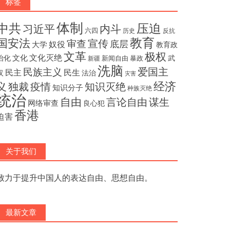
标签
体制
压迫
中共
内斗
习近平
六四
历史
反抗
教育
国安法
宣传
审查
底层
奴役
大学
教育政
文革
极权
文化灭绝
文化
治化
武
新闻自由
暴政
新疆
洗脑
民族主义
爱国主
民主
民生
汉
法治
灾害
经济
独裁
疫情
知识灭绝
义
知识分子
种族灭绝
统治
自由
言论自由
谋生
网络审查
良心犯
香港
迫害
关于我们
致力于提升中国人的表达自由、思想自由。
最新文章