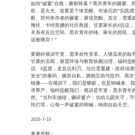
如何“破窗”自救，撕裂铁幕？黑衣青年的砸窗、
权，
是火光。首要是个体觉醒。布迪厄的“实践感
断、郑州幸存者的砸窗，
展现觉醒。其次，需重
搀扶、卡特里娜的社区救援、甘肃家长的X抗议，
关系有反抗空间。黑衣青年的锤、家长的怒吼，
该被唾弃！”
要砸碎规训牢笼，需革命性变革。人猪温差的耻
甘肃的丑闻，
亟需环保与教育铁腕治理。福柯提
议、X监督，
是反抗利刃。信任需重建：政府须透
安全”的毒药，
摒弃自私，拥抱互助与批判。黑衣
镜像——在规训下，我们是蝼蚁，
也是呐喊者。我
求尊严。福柯提醒我们：规训是牢笼；
黑衣青年
然。”当列车抛锚，砸碎窗户；当幼儿园失守，守
性灯塔，
让每一声破窗的呐喊，响彻自由天空。
2025-7-10
参考资料：