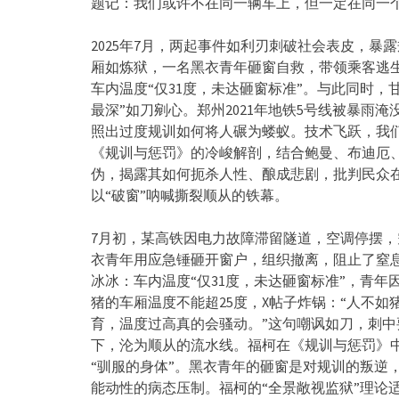
题记：我们或许不在同一辆车上，但一定在同一
2025年7月，两起事件如利刃刺破社会表皮，
暴露
厢如炼狱，一名黑衣青年砸窗自救，带领乘客逃生
车内温度“仅31度，
未达砸窗标准”。与此同时，
最深”如刀剜心。
郑州2021年地铁5号线被暴雨淹
照出过度规训如何将人碾为蝼蚁。技术飞跃，
我
《
规训与惩罚》的冷峻解剖，结合鲍曼、布迪厄
伪，
揭露其如何扼杀人性、酿成悲剧，
批判民众
以“破窗”呐喊撕裂顺从的铁幕。
7月初，某高铁因电力故障滞留隧道，空调停摆，
衣青年用应急锤砸开窗户，组织撤离，
阻止了窒
冰冰：车内温度“仅31度，未达砸窗标准”，青年因
猪的车厢温度不能超25度，X帖子炸锅：“人不如
育，
温度过高真的会骚动。”这句嘲讽如刀，刺中
下，
沦为顺从的流水线。福柯在《规训与惩罚》
“驯服的身体”。
黑衣青年的砸窗是对规训的叛逆，
能动性的病态压制。福柯的“
全景敞视监狱”理论