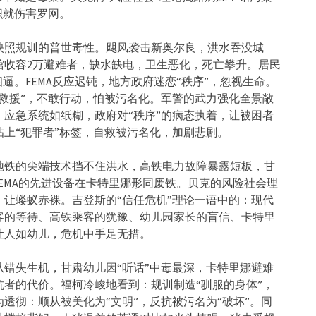
织就伤害罗网。
映照规训的普世毒性。飓风袭击新奥尔良，洪水吞没城
馆收容2万避难者，
缺水缺电，卫生恶化，死亡攀升。居民
逼。FEMA反应迟钝，地方政府迷恋“
秩序”，忽视生命。
救援”，不敢行动，怕被污名化。
军警的武力强化全景敞
应急系统如纸糊，政府对“秩序”
的病态执着，让被困者
贴上“犯罪者”标签，自救被污名化，加剧悲剧。
地铁的尖端技术挡不住洪水，高铁电力故障暴露短板，
甘
FEMA的先进设备在卡特里娜形同废铁。
贝克的风险社会理
，
让蝼蚁赤裸。吉登斯的“信任危机”理论一语中的：
现代
客的等待、
高铁乘客的犹豫、幼儿园家长的盲信、卡特里
让人如幼儿，危机中手足无措。
从错失生机，
甘肃幼儿因“听话”中毒最深，卡特里娜避难
抗者的代价。福柯冷峻地看到：
规训制造“驯服的身体”，
透彻：顺从被美化为“文明”，
反抗被污名为“破坏”。同