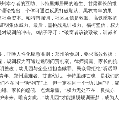
郑州幸存者的互助、卡特里娜居民的逃生、甘肃家长的维
”理论指出，
个体可通过反思打破顺从。黑衣青年的果
建社会资本。帕特南强调，社区互信是救赎。
高铁乘客的
证明集体威力。最后，需挑战规训权力。福柯坚信，
权力
是对规训的冲击。X帖子呼吁：“破窗者该被致敬，
训诫者
辱，
呼唤人性化应急准则；郑州的惨剧，要求高效救援；
醒，
规训权力可通过透明问责削弱。律师揭露、家长的抗
明整改，
幼儿园与企业须担当赎罪。民众需拒绝“听话即
青年、郑州遇难者、甘肃幼儿、
卡特里娜亡魂，是我们的
们不在同一辆“列车”上，但一定在同一个“
幼儿园”里，渴
的锤、家长的怒吼，点燃希望。“权力无处不在，
反抗亦
护未来。
唯有如此，“幼儿园”才能摆脱规训噩梦，成为人