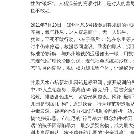
性为“破坏”。人猪温差的荒谬对比，是对人的羞辱
也不敢动。
2021年7月20日，
郑州地铁5号线惨剧将规训的罪
齐胸，氧气耗尽，14人窒息而亡，
无一人逃生。《
犹豫，至死不敢行动。X帖子痛斥：“
泡在水里等
时半仍未停运，救援形同虚设。
乘客的顺从，源
标准”的辩解，
与郑州地铁的迟缓如出一辙，用数
态现代性”理论冷眼旁观：
现代社会系统如沙堡，
态”失灵的缩影，规训权力却甩锅个体，
让蝼蚁为
甘肃天水市培新幼儿园铅超标丑闻，撕开规训的
中233人血铅超标，最高值500微克/升，
远超安全
冶炼厂排放含铅废气，监管形同虚设。网评“
最听
儿园是“规训机构”，通过饮食、行为规范塑造顺从
中毒最深。福柯的“
权力-知识”机制冷酷解析：幼
物”包装罪恶。布迪厄的“符号暴力”
概念如手术刀
话”的孩子因深陷暴力，最少质疑食物，成为最大
训者自愿服从。
家长信任幼儿园的“安全港湾”，