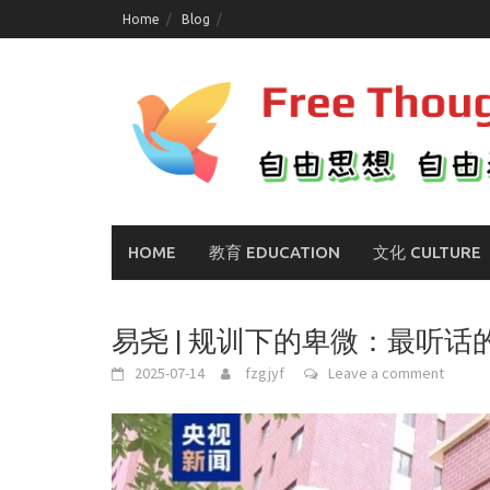
Skip
Home
Blog
to
content
HOME
教育 EDUCATION
文化 CULTURE
易尧 | 规训下的卑微：最听
2025-07-14
fzgjyf
Leave a comment