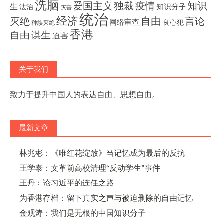
洗脑
独裁
疫情
知识
爱国主义
生
知识分子
法治
灾害
统治
经济
灭绝
自由
言论
网络审查
良心犯
种族灭绝
香港
自由
谋生
迫害
关于我们
致力于提升中国人的表达自由、思想自由。
最新文章
林兆彬：《唯红花绽放》当记忆成为最后的反抗
王学泰：文革前高校清理“反动学生”事件
王丹：论习近平的连任之路
为香港存档：留下真实之声与被迫删除的自由记忆
金观涛：我们是无根的中国知识分子