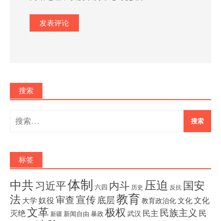
搜索
搜
索：
标签
体制
压迫
中共
国安
内斗
习近平
六四
历史
反抗
教育
法
宣传
审查
底层
奴役
文化
大学
文化
教育政治化
文革
极权
民族主义
灭绝
民主
民
武汉
新闻自由
暴政
新疆