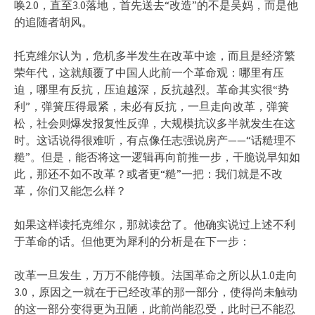
唤2.0，直至3.0落地，首先送去“改造”的不是吴妈，而是他
的追随者胡风。
托克维尔认为，危机多半发生在改革中途，而且是经济繁
荣年代，这就颠覆了中国人此前一个革命观：哪里有压
迫，哪里有反抗，压迫越深，反抗越烈。革命其实很“势
利”，弹簧压得最紧，未必有反抗，一旦走向改革，弹簧
松，社会则爆发报复性反弹，大规模抗议多半就发生在这
时。这话说得很难听，有点像任志强说房产——“话糙理不
糙”。但是，能否将这一逻辑再向前推一步，干脆说早知如
此，那还不如不改革？或者更“糙”一把：我们就是不改
革，你们又能怎么样？
如果这样读托克维尔，那就读岔了。他确实说过上述不利
于革命的话。但他更为犀利的分析是在下一步：
改革一旦发生，万万不能停顿。法国革命之所以从1.0走向
3.0，原因之一就在于已经改革的那一部分，使得尚未触动
的这一部分变得更为丑陋，此前尚能忍受，此时已不能忍