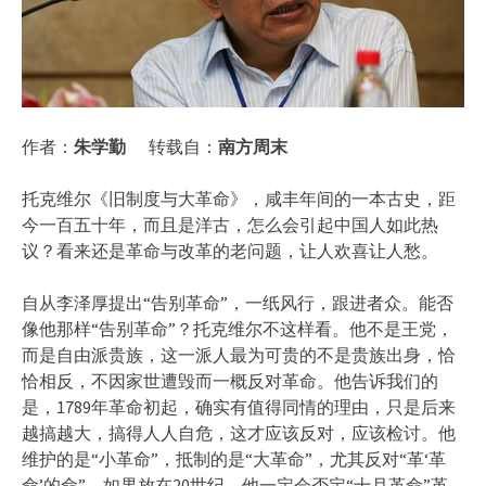
作者：
朱学勤
转载自：
南方周末
托克维尔《旧制度与大革命》，咸丰年间的一本古史，距
今一百五十年，而且是洋古，怎么会引起中国人如此热
议？看来还是革命与改革的老问题，让人欢喜让人愁。
自从李泽厚提出“告别革命”，一纸风行，跟进者众。能否
像他那样“告别革命”？托克维尔不这样看。他不是王党，
而是自由派贵族，这一派人最为可贵的不是贵族出身，恰
恰相反，不因家世遭毁而一概反对革命。他告诉我们的
是，1789年革命初起，确实有值得同情的理由，只是后来
越搞越大，搞得人人自危，这才应该反对，应该检讨。他
维护的是“小革命”，抵制的是“大革命”，尤其反对“革‘革
命’的命”。如果放在20世纪，他一定会否定“十月革命”革