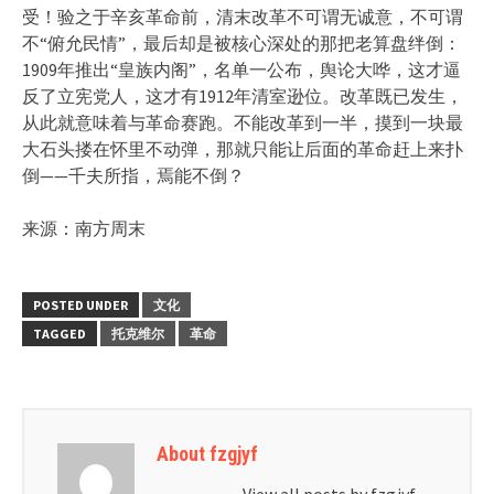
受！验之于辛亥革命前，清末改革不可谓无诚意，不可谓
不“俯允民情”，最后却是被核心深处的那把老算盘绊倒：
1909年推出“皇族内阁”，名单一公布，舆论大哗，这才逼
反了立宪党人，这才有1912年清室逊位。改革既已发生，
从此就意味着与革命赛跑。不能改革到一半，摸到一块最
大石头搂在怀里不动弹，那就只能让后面的革命赶上来扑
倒——千夫所指，焉能不倒？
来源：南方周末
POSTED UNDER
文化
TAGGED
托克维尔
革命
About fzgjyf
View all posts by fzgjyf
→