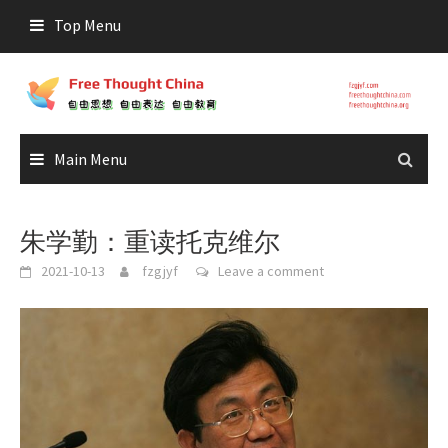
Skip
Top Menu
to
content
Main Menu
朱学勤：重读托克维尔
2021-10-13
fzgjyf
Leave a comment