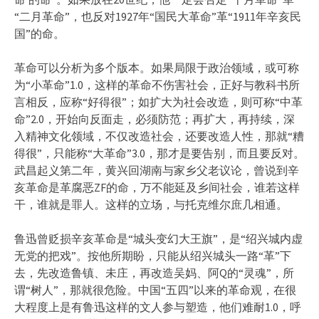
“二月革命”，也反对1927年“国民大革命”革“1911年辛亥民
国”的命。
革命可以分析为多个版本。如果局限于政治领域，或可称
为“小革命”1.0，这样的革命不伤害社会，正好与教科书所
言相反，应称“好得很”；如扩大为社会改造，则可称“中革
命”2.0，开始向反面走，必须防范；再扩大，再持续，深
入精神文化领域，不仅改造社会，还要改造人性，那就“糟
得很”，只能称“大革命”3.0，那才是要告别，而且要反对。
武昌起义第二年，黄兴回湖南与家乡父老议论，曾说到辛
亥革命是革腐恶ZF的命，万不能延及乡间社会，谁若这样
干，谁就是罪人。这样的立场，与托克维尔庶几相通。
鲁迅曾贬损辛亥革命是“城头变幻大王旗”，是“绍兴城内虚
无党的把戏”。按他所期盼，只能从绍兴城头一路“革”下
去，先改造鲁镇、未庄，再改造吴妈、阿Q的“灵魂”，所
谓“树人”，那就很危险。中国“五四”以来的革命观，在很
大程度上是有鲁迅这样的文人参与塑造，他们难耐1.0，呼