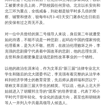
工被要求全员上岗，严防校园任何异动。北京以长安街和
北三环为重点，全线戒备，到处都是较平时多几倍的警
察、辅警和便衣，较每年6月3-4日天安门屠杀纪念日前后
的安保有过之而无不及。
对一位中共曾经的第二号领导人来说，身后第二年就遭受
如此待遇，不能不说是一种悲剧，起码在中国的儒家传统
伦理看来，是为大不敬。然而，在政治伦理败坏之外，李
克强的悲剧毋宁代表着中国改革的悲剧，他的总理生涯、
去世和身后都更像是这场悲剧性改革事业的一个牺牲。
以他的政治生涯来论，作为文革后“新三届”法律专业北大
学生和随后的北大团委书记，李克强有着完整的从法学本
科到经济学博士的教育背景，先后师从龚祥瑞和厉以宁，
堪称文革后新三届大学生的精英。可以说，他从上北大开
始就进入了胡耀邦主导的“团系”的培养管道，代表了邓小
平时代干部年轻化、专业化的选拔方向，甚至也和胡锦涛
等人一并列入中共最高领导人候选人。