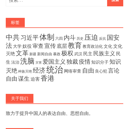
索：
标签
体制
压迫
中共
国安
内斗
习近平
六四
历史
反抗
教育
法
宣传
审查
底层
奴役
文化
大学
文化
教育政治化
文革
极权
民族主义
灭绝
民主
民
武汉
新闻自由
暴政
新疆
洗脑
独裁
疫情
知识
爱国主义
生
知识分子
法治
灾害
统治
经济
灭绝
自由
言论
网络审查
良心犯
种族灭绝
香港
自由
谋生
迫害
关于我们
致力于提升中国人的表达自由、思想自由。