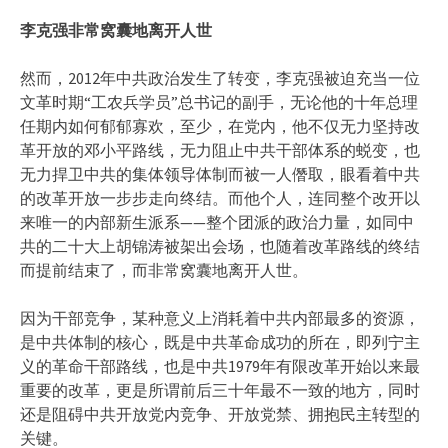
李克强非常窝囊地离开人世
然而，2012年中共政治发生了转变，李克强被迫充当一位
文革时期“工农兵学员”总书记的副手，无论他的十年总理
任期内如何郁郁寡欢，至少，在党内，他不仅无力坚持改
革开放的邓小平路线，无力阻止中共干部体系的蜕变，也
无力捍卫中共的集体领导体制而被一人僭取，眼看着中共
的改革开放一步步走向终结。而他个人，连同整个改开以
来唯一的内部新生派系——整个团派的政治力量，如同中
共的二十大上胡锦涛被架出会场，也随着改革路线的终结
而提前结束了，而非常窝囊地离开人世。
因为干部竞争，某种意义上消耗着中共内部最多的资源，
是中共体制的核心，既是中共革命成功的所在，即列宁主
义的革命干部路线，也是中共1979年有限改革开始以来最
重要的改革，更是所谓前后三十年最不一致的地方，同时
还是阻碍中共开放党内竞争、开放党禁、拥抱民主转型的
关键。