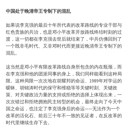
中国处于晚清帝王专制下的混乱
如果说李克强的最后十年所代表的改革路线的专业干部与
红色贵族的共治，也是邓小平改革开放路线终结时刻的过
渡，这一切都在李克强去世后就结束了，中共仿佛回到了
一个既非毛时代、又非邓时代而更接近晚清帝王专制下的
混乱。
这当然是邓小平有限改革路线自身所包含的内在瓶颈，而
在李克强和他的团派同事的身上，我们同样能看到这种局
限。这种局限一次次地在胡耀邦的命运、1989年对学运的
暧昧、胡锦涛时代的保守和维稳等等关键时刻、关键政
策、对关键政治力量的支持或拒绝的选择上体现出来，一
次次错过和拒绝拥抱民主转型的机会，最终走向了今天中
国之命运，也注定了李克强身后的命运——无法作为一个
改革的活化石、前后三十年不一致的见证者，在反改革的
时代里继续生存下去。